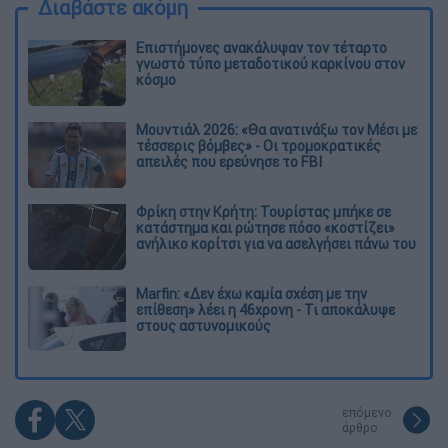
Διαβάστε ακόμη
Επιστήμονες ανακάλυψαν τον τέταρτο
γνωστό τύπο μεταδοτικού καρκίνου στον
κόσμο
Μουντιάλ 2026: «Θα ανατινάξω τον Μέσι με
τέσσερις βόμβες» - Οι τρομοκρατικές
απειλές που ερεύνησε το FBI
Φρίκη στην Κρήτη: Τουρίστας μπήκε σε
κατάστημα και ρώτησε πόσο «κοστίζει»
ανήλικο κορίτσι για να ασελγήσει πάνω του
Marfin: «Δεν έχω καμία σχέση με την
επίθεση» λέει η 46χρονη - Τι αποκάλυψε
στους αστυνομικούς
επόμενο
άρθρο