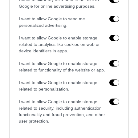
κινηματογραφία δεν μπορεί να υπάρξει
Google for online advertising purposes.
βιώσιμο οπτικοακουστικό οικοσύστημα.
Σαφή χρονοδιαγράμματα για το cash
I want to allow Google to send me
rebate, ώστε να μειωθεί η
personalized advertising.
γραφειοκρατία και η αβεβαιότητα που
I want to allow Google to enable storage
αποθαρρύνει τις διεθνείς
related to analytics like cookies on web or
συμπαραγωγές.
device identifiers in apps.
Συμμετοχή επαγγελματιών του κλάδου
I want to allow Google to enable storage
στη διαμόρφωση της πολιτικής για τον
related to functionality of the website or app.
κινηματογράφο.
I want to allow Google to enable storage
«Κάποιοι ίσως αναρωτηθούν γιατί οι
related to personalization.
δημιουργοί διαμαρτύρονται», είπε ο
I want to allow Google to enable storage
υφυπουργός. «Οι δημιουργοί έχουν το
related to security, including authentication
δικαίωμα να ζητούν περισσότερα κι εμείς
functionality and fraud prevention, and other
έχουμε την υποχρέωση να τους ακούμε και
user protection.
να συνεργαζόμαστε μαζί τους προς την ίδια
κατεύθυνση. Αλλά να μην ξεχνάμε από πού