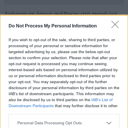
Ανάμεσα σε όσους ανέβηκαν στη σκηνή για
να μιλήσουν για το φεστιβάλ και τη δυναμική
Do Not Process My Personal Information
του οπτικοακουστικού χώρου, ήταν και ο
υφυπουργός Πολιτισμού
Ιάσων Φωτήλας
.
If you wish to opt-out of the sale, sharing to third parties, or
Αναφερόμενος στον
ΕΚΚΟΜΕ
Δ
, τον νέο
processing of your personal or sensitive information for
φορέα για τον κινηματογράφο και τα
targeted advertising by us, please use the below opt-out
οπτικοακουστικά, τόνισε πως «πλέον
section to confirm your selection. Please note that after your
opt-out request is processed you may continue seeing
βρίσκει τον βηματισμό του και αρχίζει να
interest-based ads based on personal information utilized by
λειτουργεί σύμφωνα με τους σκοπούς και
us or personal information disclosed to third parties prior to
τις επιδιώξεις όλων».
your opt-out. You may separately opt-out of the further
disclosure of your personal information by third parties on the
Ο κ. Φωτήλας υπογράμμισε πως «μόνο φέτος
IAB’s list of downstream participants. This information may
έχουν πραγματοποιηθεί πληρωμές άνω των
also be disclosed by us to third parties on the
IAB’s List of
Downstream Participants
that may further disclose it to other
70 εκατομμυρίων ευρώ
», ενώ στα επιλεκτικά
third parties.
προγράμματα που αφορούν αποκλειστικά την
κινηματογραφική κοινότητα, «
από τα 3,5-4
Please note that this website/app uses one or more Google
Personal Data Processing Opt Outs
services and may gather and store information including but