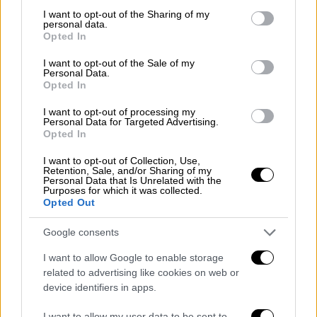
εκατομμύρια ευρώ έχουμε φτάσει στα 7,5
not limited to your visit or usage behaviour. You may click to
I want to opt-out of the Sharing of my
εκατομμύρια, ενισχύοντας την πρόσβαση και
personal data.
grant or deny consent to Google and its third-party tags to
Opted In
τη διαβούλευση με τον χώρο
».
use your data for below specified purposes in below Google
consent section.
I want to opt-out of the Sale of my
Στη συνέχεια, αναφέρθηκε στην ελληνική
Personal Data.
Opted In
κινηματογραφική κοινότητα και ειδικότερα
στην πρωτοβουλία «Σινεμά στην Ελλάδα –
I want to opt-out of processing my
Personal Data for Targeted Advertising.
Ορατότης Μηδέν», η οποία έχει θέσει
Opted In
συγκεκριμένα αιτήματα για τη στήριξη της
εγχώριας παραγωγής.
Όπως είχαν
I want to opt-out of Collection, Use,
Retention, Sale, and/or Sharing of my
παρουσιάσει τα μέλη της πρωτοβουλίας σε
Personal Data that Is Unrelated with the
Purposes for which it was collected.
πρόσφατη συνέντευξη Τύπου
, διεκδικούν:
Opted Out
Αύξηση της χρηματοδότησης των
Google consents
επιλεκτικών προγραμμάτων στα 15
I want to allow Google to enable storage
εκατομμύρια ευρώ ετησίως, με σταθερή
related to advertising like cookies on web or
πηγή χρηματοδότησης, επισημαίνοντας
device identifiers in apps.
πως χωρίς ισχυρή εθνική
I want to allow my user data to be sent to