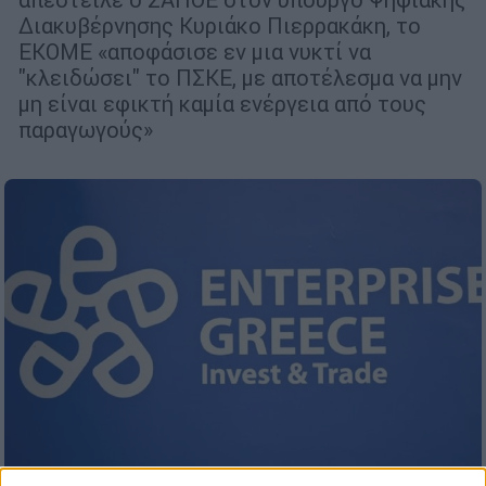
Διακυβέρνησης Κυριάκο Πιερρακάκη, το
ΕΚΟΜΕ «αποφάσισε εν μια νυκτί να
"κλειδώσει" το ΠΣΚΕ, με αποτέλεσμα να μην
μη είναι εφικτή καμία ενέργεια από τους
παραγωγούς»