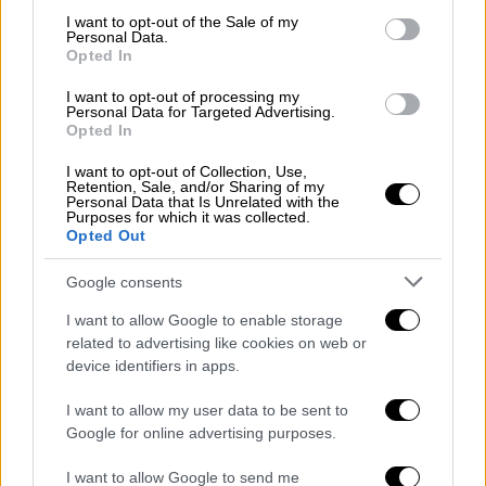
consent section.
I want to opt-out of the Sale of my
Personal Data.
Opted In
I want to opt-out of processing my
Personal Data for Targeted Advertising.
Opted In
I want to opt-out of Collection, Use,
Retention, Sale, and/or Sharing of my
Personal Data that Is Unrelated with the
Purposes for which it was collected.
Opted Out
Πολιτισμός
|
02.12.2020 20:48
Κίνητρα φορολογικής ελάφρυνσης για
Google consents
τις οπτικοακουστικές παραγωγές
I want to allow Google to enable storage
related to advertising like cookies on web or
Το tax relief μπορεί να συνδυαστεί με το
device identifiers in apps.
επενδυτικό κίνητρο (cash rebate) ύψους
40%, μέσω του οποίου έχουν
I want to allow my user data to be sent to
χρηματοδοτηθεί ήδη περισσότερες από 100
Google for online advertising purposes.
εγχώριες και διεθνείς παραγωγές την
I want to allow Google to send me
τελευταία διετία