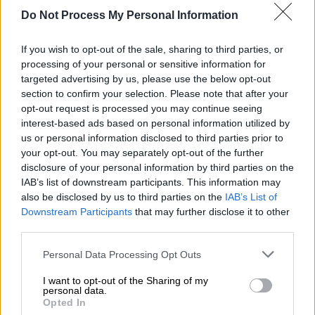
Do Not Process My Personal Information
Ελλάδα
|
09.09.2022 15:40
ΔΕΘ 2022: Σημαντική εκδήλωση από
If you wish to opt-out of the sale, sharing to third parties, or
ΕΚΟΜΕ – Enterprise Greece για την
processing of your personal or sensitive information for
ανάπτυξη της οπτικοακουστικής
targeted advertising by us, please use the below opt-out
section to confirm your selection. Please note that after your
βιομηχανίας στην Ελλάδα
opt-out request is processed you may continue seeing
Η εκδήλωση πραγματοποιείται με
interest-based ads based on personal information utilized by
ταυτόχρονη διερμηνεία, σε ελληνικά και
us or personal information disclosed to third parties prior to
your opt-out. You may separately opt-out of the further
αγγλικά.
disclosure of your personal information by third parties on the
IAB’s list of downstream participants. This information may
also be disclosed by us to third parties on the
IAB’s List of
Downstream Participants
that may further disclose it to other
third parties.
Please note that this website/app uses one or more Google
Personal Data Processing Opt Outs
services and may gather and store information including but
not limited to your visit or usage behaviour. You may click to
I want to opt-out of the Sharing of my
personal data.
grant or deny consent to Google and its third-party tags to
Opted In
use your data for below specified purposes in below Google