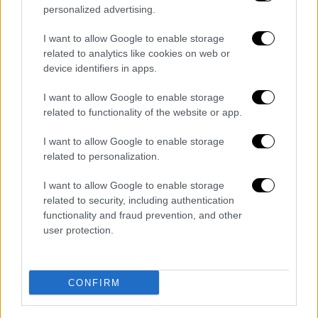
personalized advertising.
I want to allow Google to enable storage
related to analytics like cookies on web or
device identifiers in apps.
I want to allow Google to enable storage
related to functionality of the website or app.
I want to allow Google to enable storage
related to personalization.
I want to allow Google to enable storage
Σινεμά
|
09.06.2020 17:38
related to security, including authentication
Μίκι Ρουρκ, Αλεξάντερ Πετρόφ και
functionality and fraud prevention, and other
user protection.
Σερβετάλης μαζί σε νέα ταινία στην
Ελλάδα
Η Γελένα Πόποβιτς μιλά για την ταινία και
CONFIRM
τους πρωταγωνιστές του «Man Of God» και
εξηγεί γιατί επέλεξε να σκηνοθετήσει το