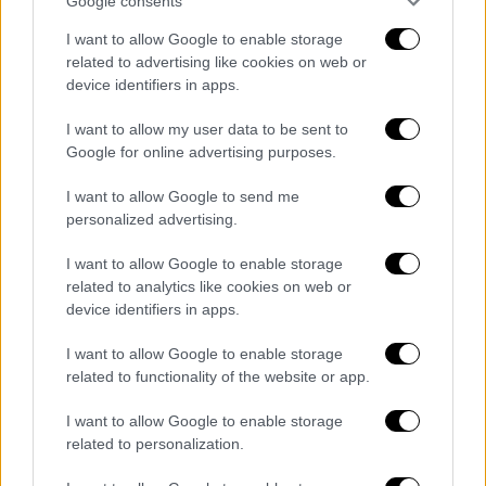
Google consents
Οι «πράσινες» νίκησαν στη Νέα Φιλαδέλφεια
I want to allow Google to enable storage
την ΑΕΚ με 3-1 σετ και με νίκες 2-0 στους
related to advertising like cookies on web or
τελικούς ανόδου ακολούθησαν τον ΠΑΟΚ
device identifiers in apps.
στη μεγάλη κατηγορία
I want to allow my user data to be sent to
Google for online advertising purposes.
I want to allow Google to send me
personalized advertising.
I want to allow Google to enable storage
related to analytics like cookies on web or
device identifiers in apps.
I want to allow Google to enable storage
related to functionality of the website or app.
I want to allow Google to enable storage
related to personalization.
Αθλητισμός
|
15.04.2019 13:17