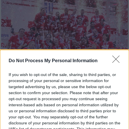
Do Not Process My Personal Information
If you wish to opt-out of the sale, sharing to third parties, or
processing of your personal or sensitive information for
targeted advertising by us, please use the below opt-out
Αθλητισμός
|
01.05.2019 23:00
section to confirm your selection. Please note that after your
Volley League γυναικών: Ο Ολυμπιακός
opt-out request is processed you may continue seeing
πρωταθλητής για 7η συνεχή φορά
interest-based ads based on personal information utilized by
us or personal information disclosed to third parties prior to
Με νίκες 3-0 επί του Πανναξιακού ο
your opt-out. You may separately opt-out of the further
Ολυμπιακός ισοφάρισε το σερί κατάκτησης
disclosure of your personal information by third parties on the
7 πρωταθλημάτων και ισάριθμων νταμπλ του