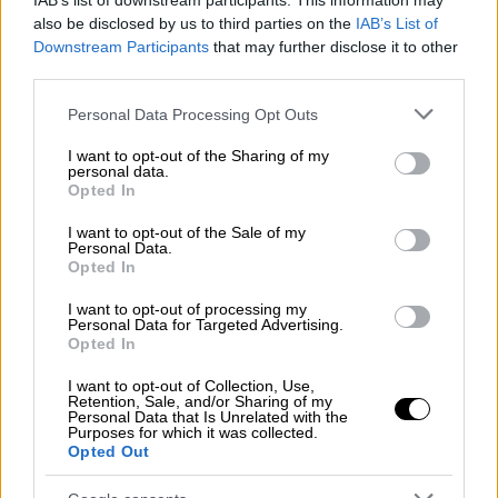
IAB’s list of downstream participants. This information may
Παναθηναϊκού
also be disclosed by us to third parties on the
IAB’s List of
Downstream Participants
that may further disclose it to other
third parties.
Please note that this website/app uses one or more Google
Personal Data Processing Opt Outs
services and may gather and store information including but
not limited to your visit or usage behaviour. You may click to
I want to opt-out of the Sharing of my
personal data.
grant or deny consent to Google and its third-party tags to
Opted In
use your data for below specified purposes in below Google
consent section.
I want to opt-out of the Sale of my
Personal Data.
Opted In
I want to opt-out of processing my
Personal Data for Targeted Advertising.
Opted In
I want to opt-out of Collection, Use,
Retention, Sale, and/or Sharing of my
Personal Data that Is Unrelated with the
Αθλητισμός
|
22.04.2019 01:25
Purposes for which it was collected.
Volley League γυναικών: Κλάματα στον
Opted Out
Παναθηναϊκό για τη μεγάλη επιστροφή!