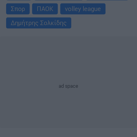
Σπορ
ΠΑΟΚ
volley league
Δημήτρης Σολκίδης