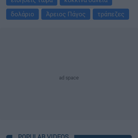
δολάριο
Άρειος Πάγος
τράπεζες
POPULAR VIDEOS