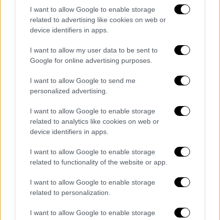
I want to allow Google to enable storage
related to advertising like cookies on web or
Απόψεις
|
22.04.2019 14:56
device identifiers in apps.
Τα ελβετικά φράγκα και ο ραβίνος
I want to allow my user data to be sent to
Σε απρόβλεπτο γεγονός, για το οποίο δεν
Google for online advertising purposes.
υπάρχει αµέλεια ή δόλος, η ζηµία µοιράζεται
στα δύο µέρη
I want to allow Google to send me
personalized advertising.
I want to allow Google to enable storage
related to analytics like cookies on web or
device identifiers in apps.
I want to allow Google to enable storage
related to functionality of the website or app.
I want to allow Google to enable storage
related to personalization.
I want to allow Google to enable storage