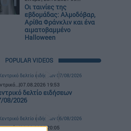
Οι ταινίες της
εβδομάδας: Αλμοδόβαρ,
Αρίθα Φράνκλιν και ένα
αιματοβαμμένο
Halloween
POPULAR VIDEOS
ντρικό...
|
07.08.2026 19:53
εντρικό δελτίο ειδήσεων
7/08/2026
ντρικό...
|
06.08.2026 20:05