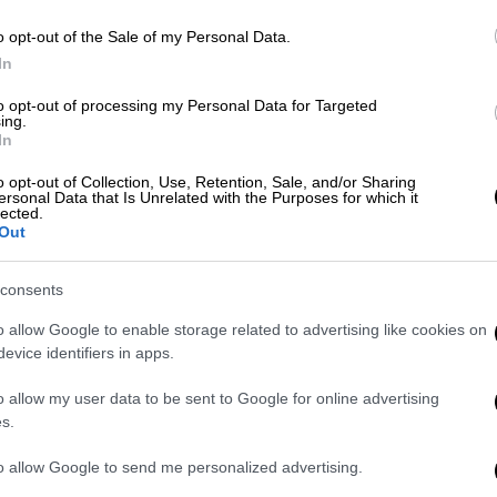
ΑΘ
o opt-out of the Sale of my Personal Data.
Κόσμος
|
15.10.2025 23:31
Α
In
Μπλόκο στην υιοθεσία μαύρων
to opt-out of processing my Personal Data for Targeted
γάτων σε πόλη της Ισπανίας λόγω
ing.
Halloween – Τι φοβούνται οι
In
Αρχές
o opt-out of Collection, Use, Retention, Sale, and/or Sharing
ersonal Data that Is Unrelated with the Purposes for which it
Γιατί τα αιτήματα υιοθεσίας μαύρων
lected.
γάτων αυξάνονται κάθε χρόνο τέτοια
Out
εποχή
consents
o allow Google to enable storage related to advertising like cookies on
evice identifiers in apps.
Μουσική
|
07.11.2024 10:30
o allow my user data to be sent to Google for online advertising
Tony Bluebird: Το Στοιχειωμένο EP
s.
του κυκλοφόρησε τα μεσάνυχτα
του Halloween
to allow Google to send me personalized advertising.