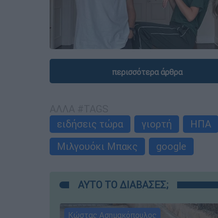
περισσότερα άρθρα
ΑΛΛΑ #TAGS
ειδήσεις τώρα
γιορτή
ΗΠΑ
Μιλγουόκι Μπακς
google
ΑΥΤΟ ΤΟ ΔΙΑΒΑΣΕΣ;
Κώστας Ασημακόπουλος