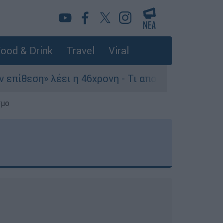
ood & Drink
Travel
Viral
ι η 46χρονη - Τι αποκάλυψε στους αστυνομικούς
σμο