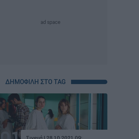
ΔΗΜΟΦΙΛΗ ΣΤΟ TAG
01
Σινεμά
|
28.10.2021 09:58