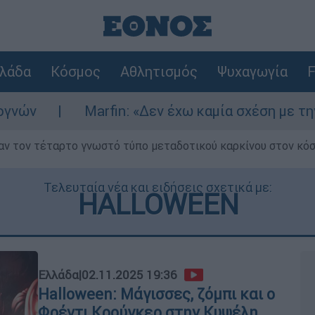
λάδα
Κόσμος
Αθλητισμός
Ψυχαγωγία
F
rfin: «Δεν έχω καμία σχέση με την επίθεση» λέε
ν τον τέταρτο γνωστό τύπο μεταδοτικού καρκίνου στον κό
Τελευταία νέα και ειδήσεις σχετικά με:
HALLOWEEN
Ελλάδα
|
02.11.2025 19:36
Halloween: Μάγισσες, ζόμπι και ο
Φρέντι Κρούγκερ στην Κυψέλη