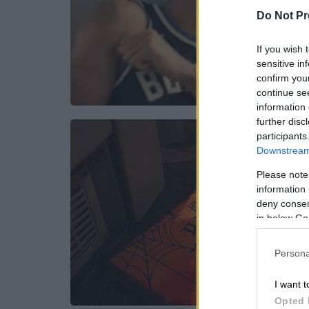
Do Not Pr
If you wish 
sensitive in
confirm you
continue se
information 
further disc
participants
Downstream 
Please note
information 
deny consent
in below Go
Persona
I want t
Opted 