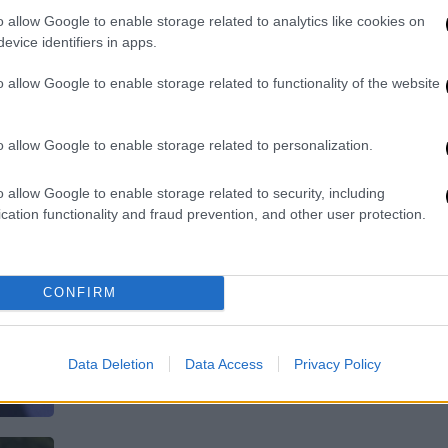
Ο Tony Bluebird εχει ήδη αρχίσει τις
o allow Google to enable storage related to analytics like cookies on
ηχογραφήσεις για το πρώτο του
evice identifiers in apps.
άλμπουμ και σύντομα θ' ανακοινώσει
κάποιες live εμφανίσεις
o allow Google to enable storage related to functionality of the website
o allow Google to enable storage related to personalization.
o allow Google to enable storage related to security, including
Lifestyle
|
05.11.2024 15:25
cation functionality and fraud prevention, and other user protection.
Η Μπιγιονσέ ντύθηκε Πάμελα
Άντερσον και αναβίωσε το
Baywatch
CONFIRM
Κόκκινο μαγιό, σφυρίχτρα και
επιστροφή στα 90s'
Data Deletion
Data Access
Privacy Policy