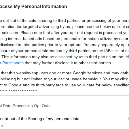
Κ
στον Γιάννη Αντετοκούνμπο
ocess My Personal Information
0
Ήταν ανυποψίαστος και την πάτησε
to opt-out of the sale, sharing to third parties, or processing of your per
formation for targeted advertising by us, please use the below opt-out s
r selection. Please note that after your opt-out request is processed y
eing interest-based ads based on personal information utilized by us or
disclosed to third parties prior to your opt-out. You may separately opt-
ΑΠ
losure of your personal information by third parties on the IAB’s list of
Β
. This information may also be disclosed by us to third parties on the
IA
θ
Ελλάδα
|
17.10.2025 23:23
Participants
that may further disclose it to other third parties.
Ένα λεωφορείο με...φαντάσματα
 that this website/app uses one or more Google services and may gath
στους δρόμους της Θεσσαλονίκης
including but not limited to your visit or usage behaviour. You may click 
ενόψει Halloween – Η τρομερή
 to Google and its third-party tags to use your data for below specifi
ogle consent section.
έμπνευση του οδηγού
ΑΠ
Μ
Σκηνικό που παραπέμπει σε σκηνή
l Data Processing Opt Outs
Α
κινηματογραφικής ταινίας τρόμου
o opt-out of the Sharing of my personal data.
In