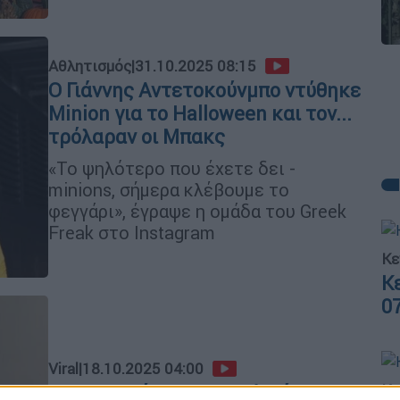
Αθλητισμός
|
31.10.2025 08:15
Ο Γιάννης Αντετοκούνμπο ντύθηκε
Μinion για το Halloween και τον...
τρόλαραν οι Μπακς
«Το ψηλότερο που έχετε δει -
minions, σήμερα κλέβουμε το
φεγγάρι», έγραψε η ομάδα του Greek
Freak στο Instagram
Κε
Κ
0
Viral
|
18.10.2025 04:00
Κε
Οι Μπακς έκαναν επική φάρσα