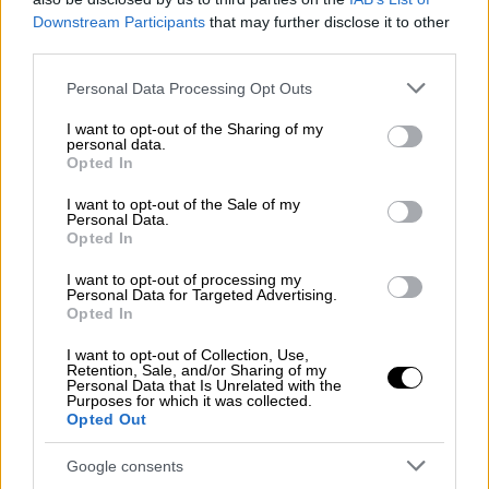
Downstream Participants
that may further disclose it to other
third parties.
Please note that this website/app uses one or more Google
Personal Data Processing Opt Outs
services and may gather and store information including but
not limited to your visit or usage behaviour. You may click to
I want to opt-out of the Sharing of my
personal data.
grant or deny consent to Google and its third-party tags to
Opted In
use your data for below specified purposes in below Google
consent section.
I want to opt-out of the Sale of my
Personal Data.
Opted In
I want to opt-out of processing my
Personal Data for Targeted Advertising.
Τηλεόραση
|
11.10.2020 11:49
Opted In
Η Τούρτα της Μαμάς: Πρεμιέρα, καστ
I want to opt-out of Collection, Use,
και πρώτα πλάνα από τα γυρίσματα της
Retention, Sale, and/or Sharing of my
Personal Data that Is Unrelated with the
σειράς
Purposes for which it was collected.
Opted Out
Ο Αλέξανδρος Ρήγας και ο Δημήτρης
Αποστόλου ενώνουν τις δυνάμεις τους ξανά
Google consents