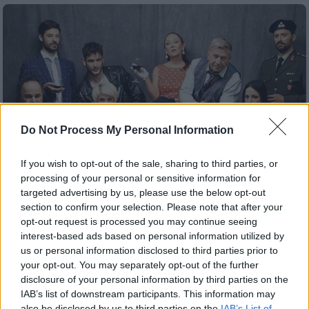
Do Not Process My Personal Information
If you wish to opt-out of the sale, sharing to third parties, or
processing of your personal or sensitive information for
Τηλεόραση
|
13.10.2020 15:56
targeted advertising by us, please use the below opt-out
Η Τούρτα της Μαμάς: Οι πρώτες
section to confirm your selection. Please note that after your
δηλώσεις των πρωταγωνιστών λίγο
opt-out request is processed you may continue seeing
interest-based ads based on personal information utilized by
πριν την πρεμιέρα
us or personal information disclosed to third parties prior to
Αλέξανδρος Ρήγας και Δημήτρης Αποστόλου
your opt-out. You may separately opt-out of the further
φέρνουν στο τηλεοπτικό «τραπέζι» της
disclosure of your personal information by third parties on the
IAB’s list of downstream participants. This information may
ΕΡΤ1 την «Τούρτα της μαμάς»
also be disclosed by us to third parties on the
IAB’s List of