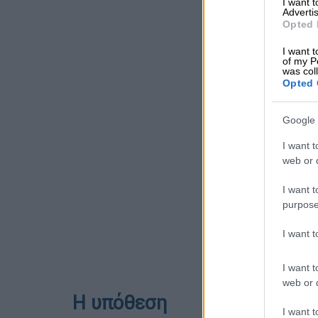
I want 
Advertis
Opted 
I want t
of my P
was col
Opted 
Google 
I want t
web or d
I want t
purpose
I want 
I want t
web or d
Η υπόθεση
I want t