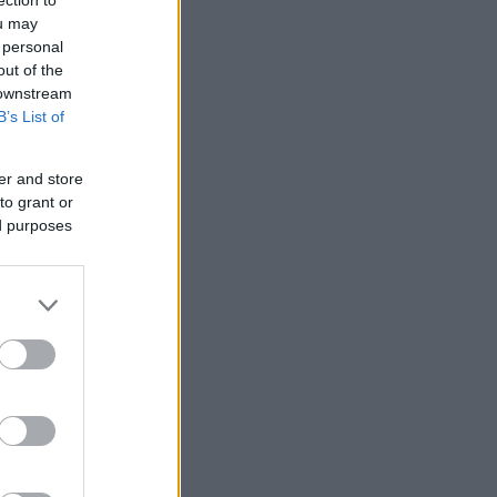
ou may
 personal
out of the
 downstream
B’s List of
er and store
to grant or
ed purposes