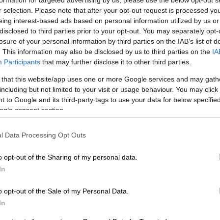
r selection. Please note that after your opt-out request is processed y
eing interest-based ads based on personal information utilized by us or
σφαλίσει ένα
εξαίρετο καστ ηθοποιών
,
disclosed to third parties prior to your opt-out. You may separately opt-
 να συγκινηθούμε, ν' αναλογιστούμε, αλλά
losure of your personal information by third parties on the IAB’s list of
. This information may also be disclosed by us to third parties on the
IA
α γυρίσματα έχουν, ήδη, ξεκινήσει και
Participants
that may further disclose it to other third parties.
 Πρόσφατα, γυρίστηκαν τα
δύο teaser
της
 that this website/app uses one or more Google services and may gath
ής και οι φωτογραφίες που κατέγραψε ο
including but not limited to your visit or usage behaviour. You may click 
δική ατμόσφαιρα μεταξύ των
 to Google and its third-party tags to use your data for below specifi
ogle consent section.
υς Μίρκα Παπακωνσταντίνου,
Μαρία Λεκάκη
,
l Data Processing Opt Outs
όρα Μακρυγιάννη, Μαρία Κωνσταντάκη,
τζάκη, Πέτρο Σκαρμέα, Πάρι Θωμόπουλο,
o opt-out of the Sharing of my personal data.
θύμη Γεωργόπουλο, Ελένη Φιλίνη, Έρρικα
In
τον ρόλο της Μιχαέλας, η Κωνσταντίνα
 Γιώργος Χριστοδούλου.
o opt-out of the Sale of my Personal Data.
In