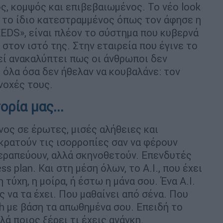
ς, κομψός και επιβεβαιωμένος. Το νέο look
ι το ίδιο κατεστραμμένος όπως τον άφησε η
EDS», είναι πλέον το σύστημα που κυβερνά
στον ιστό της. Στην εταιρεία που έγινε το
εί ανακαλύπτει πως οι άνθρωποι δεν
 όλα όσα δεν ήθελαν να κουβαλάνε: τον
ενοχές τους.
ορία μας...
νος σε έρωτες, μισές αλήθειες και
κρατούν τις ισορροπίες σαν να φέρουν
εραπεύουν, αλλά σκηνοθετούν. Επενδυτές
ss plan. Και στη μέση όλων, το Α.Ι., που έχει
τύχη, η μοίρα, ή έστω η μάνα σου. Ένα A.I.
 να τα έχει. Που μαθαίνει από σένα. Που
ch με βάση τα απωθημένα σου. Επειδή το
λλά ποιος ξέρει τι έχεις ανάγκη.