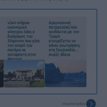
«Δεν υπήρχε
Αμερικανική
οικονομικό
πετρελαϊκή που
κίνητρο» λέει ο
συνδέεται με τον
δικηγόρος του
Τραμπ
55χρονου που είχε
ετοιμάζεται να
τον νεκρό του
κάνει γεωτρήσεις
πατέρα σε
στη Γροιλανδία...
καταψύκτη στον
χωρίς άδεια
Μυστρά
επόμενο άρθρο