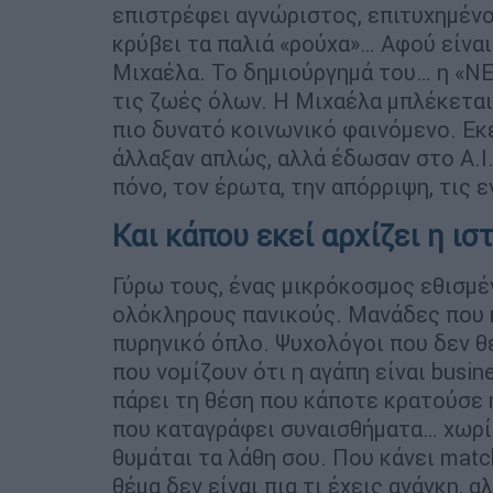
επιστρέφει αγνώριστος, επιτυχημένο
κρύβει τα παλιά «ρούχα»… Αφού είνα
Μιχαέλα. Το δημιούργημά του… η «NE
τις ζωές όλων. Η Μιχαέλα μπλέκεται 
πιο δυνατό κοινωνικό φαινόμενο. Εκ
άλλαξαν απλώς, αλλά έδωσαν στο Α.Ι.
πόνο, τον έρωτα, την απόρριψη, τις 
Και κάπου εκεί αρχίζει η ιστ
Γύρω τους, ένας μικρόκοσμος εθισμέ
ολόκληρους πανικούς. Μανάδες που 
πυρηνικό όπλο. Ψυχολόγοι που δεν θ
που νομίζουν ότι η αγάπη είναι busine
πάρει τη θέση που κάποτε κρατούσε η 
που καταγράφει συναισθήματα… χωρίς
θυμάται τα λάθη σου. Που κάνει mat
θέμα δεν είναι πια τι έχεις ανάγκη, α