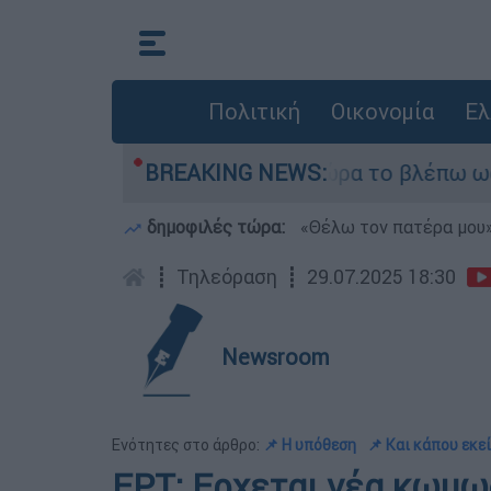
Πολιτική
Οικονομία
Ελ
ider ήταν αδυναμία, τώρα το βλέπω ως δύναμη»
BREAKING NEWS:
δημοφιλές τώρα:
«Θέλω τον πατέρα μου»:
┋
Τηλεόραση
┋
29.07.2025 18:30
Newsroom
Ενότητες στο άρθρο:
📌 Η υπόθεση
📌 Και κάπου εκεί
ΕΡΤ: Ερχεται νέα κωμωδ