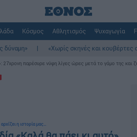
λάδα
Κόσμος
Αθλητισμός
Ψυχαγωγία
F
«Χωρίς σκηνές και κουβέρτες σε ακραίες θ
 27χρονη παρέσυρε νύφη λίγες ώρες μετά το γάμο της και ζη
 αρχίζει η ιστορία μας...
ία «Καλά θα πάει κι αυτό»