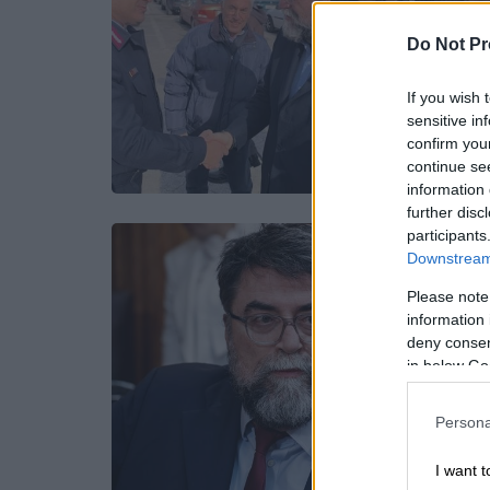
Do Not Pr
If you wish 
sensitive in
confirm you
continue se
information 
further disc
participants
Downstream 
Please note
information 
deny consent
in below Go
Persona
I want t