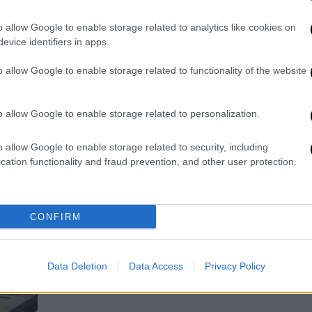
στην πόλη και οι αλλαγές στα
δίκυκλα – Τι θα ισχύσει
o allow Google to enable storage related to analytics like cookies on
evice identifiers in apps.
«Ο ΚΟΚ αλλάζει μετά από 18 χρόνια»
o allow Google to enable storage related to functionality of the website
o allow Google to enable storage related to personalization.
Ελλάδα
|
27.11.2024 11:40
o allow Google to enable storage related to security, including
Παραλίγο τραγωδία στην Πιερία:
cation functionality and fraud prevention, and other user protection.
Intercity θα έπεφτε πάνω σε
συρμό Προαστιακού - Τι απαντά ο
ΟΣΕ
CONFIRM
Παραλίγο να έχουμε νέα
σιδηροδρομική τραγωδία - Τι συνέβη
Data Deletion
Data Access
Privacy Policy
και τι απαντά ο ΟΣΕ