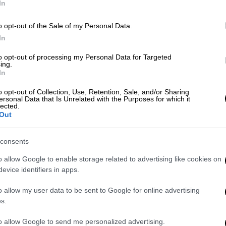
In
o opt-out of the Sale of my Personal Data.
Ελλάδα
|
01.02.2025 11:23
In
Αποκάλυψη Οικονόμου για τα
to opt-out of processing my Personal Data for Targeted
Τέμπη: Το υλικό από τις κάμερες
ing.
είναι ήδη στον ανακριτή, δεν
In
μπορεί να χαθεί
o opt-out of Collection, Use, Retention, Sale, and/or Sharing
ersonal Data that Is Unrelated with the Purposes for which it
Ο υφυπουργός Μεταφορών
lected.
αποκάλυψε ότι το υλικό από τις
Out
κάμερες είναι ήδη στον ανακριτή και
δεν μπορεί να χαθεί
consents
o allow Google to enable storage related to advertising like cookies on
evice identifiers in apps.
o allow my user data to be sent to Google for online advertising
s.
Auto
|
21.12.2024 14:21
ΚΟΚ: Τα νέα όρια ταχύτητας μέσα
to allow Google to send me personalized advertising.