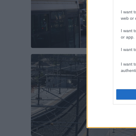
I want t
web or d
I want t
or app.
I want t
I want t
authenti