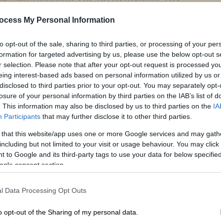
εμπιστοσύνη του επιβατικού
ocess My Personal Information
κοινού
«Στόχος να προστατεύσουμε οδηγούς
to opt-out of the sale, sharing to third parties, or processing of your per
Ώρ
και επιβάτες, για να χρησιμοποιούν τα
formation for targeted advertising by us, please use the below opt-out s
Ό
ΜΜΜ χωρίς φόβο - Το κράτος είναι
r selection. Please note that after your opt-out request is processed y
ε
παρόν», τόνισε μεταξύ άλλων
eing interest-based ads based on personal information utilized by us or
disclosed to third parties prior to your opt-out. You may separately opt-
losure of your personal information by third parties on the IAB’s list of
. This information may also be disclosed by us to third parties on the
IA
Πολιτική
|
19.02.2025 17:21
Participants
that may further disclose it to other third parties.
Οικονόμου: Μειώνεται στα 30 χλμ
 that this website/app uses one or more Google services and may gath
το όριο ταχύτητας στον αστικό
including but not limited to your visit or usage behaviour. You may click 
ιστό - Η εγκατάλειψη θύματος
 to Google and its third-party tags to use your data for below specifi
γίνεται κακούργημα
ogle consent section.
Για τις αλλαγές που φέρνει ο νέος
Κώδικας Οδικής Κυκλοφορίας μίλησε
l Data Processing Opt Outs
ο υφυπουργός Υποδομών Βασίλης
o opt-out of the Sharing of my personal data.
Οικονόμου