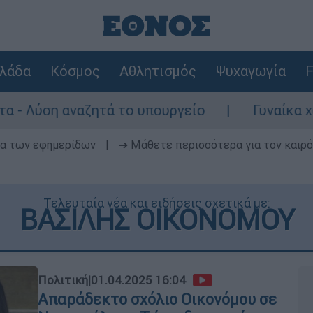
λάδα
Κόσμος
Αθλητισμός
Ψυχαγωγία
F
ά το υπουργείο
Γυναίκα χωρίς τις αισθή
δα των εφημερίδων
|
➔ Μάθετε περισσότερα για τον καιρό
Τελευταία νέα και ειδήσεις σχετικά με:
ΒΑΣΙΛΗΣ ΟΙΚΟΝΟΜΟΥ
Πολιτική
|
01.04.2025 16:04
Απαράδεκτο σχόλιο Οικονόμου σε