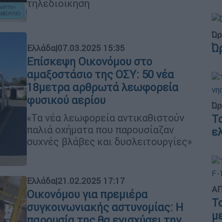
τηλεδιοίκηση
Ώρ
Ώ
Ελλάδα
|
07.03.2025 15:35
Επίσκεψη Οικονόμου στο
αμαξοστάσιο της ΟΣΥ: 50 νέα
18μετρα αρθρωτά λεωφορεία
φυσικού αερίου
Ώρ
«Τα νέα λεωφορεία αντικαθιστούν
Τ
παλιά οχήματα που παρουσίαζαν
ε
συχνές βλάβες και δυσλειτουργίες»
Ελλάδα
|
21.02.2025 17:17
ΑΠ
Οικονόμου για πρεμιέρα
Τ
συγκοινωνιακής αστυνομίας: Η
μ
παρουσία της θα ενισχύσει την