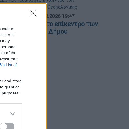
ΟΣΠΑΣΜΑΤΑ...
|
06.08.2026 19:47
ΕΘ και Τούμπα στο επίκεντρο των
sonal or
ιεκδικήσεων του Δήμου
ection to
εσσαλονίκης
ou may
 personal
out of the
 downstream
B’s List of
er and store
to grant or
ed purposes