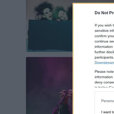
Do Not Pr
If you wish 
sensitive in
confirm you
continue se
information 
further disc
participants
Downstream 
Please note
information 
deny consent
in below Go
Persona
I want t