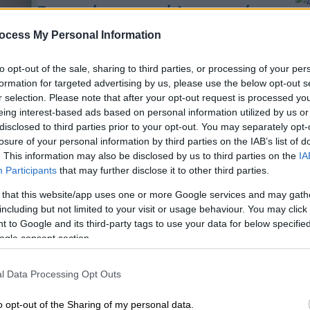
Στον «αέρα» το τρέιλερ της νέας
συναυλιακής ταινίας «The Cure:
ocess My Personal Information
ΑΠ
The Show of a Lost World»
Δ
to opt-out of the sale, sharing to third parties, or processing of your per
Παγκόσμια προβολή στις 11
δ
formation for targeted advertising by us, please use the below opt-out s
Δεκεμβρίου
Θ
r selection. Please note that after your opt-out request is processed y
eing interest-based ads based on personal information utilized by us or
disclosed to third parties prior to your opt-out. You may separately opt-
losure of your personal information by third parties on the IAB’s list of
. This information may also be disclosed by us to third parties on the
IA
Participants
that may further disclose it to other third parties.
Μουσική
|
29.10.2025 13:10
 that this website/app uses one or more Google services and may gath
The Cure: Στην Ελλάδα για μια
including but not limited to your visit or usage behaviour. You may click 
εκρηκτική συναυλία - Πότε ξεκινά
 to Google and its third-party tags to use your data for below specifi
η προπώληση των εισιτηρίων
ogle consent section.
Η είδηση έγινε επίσημα γνωστή μέσω
l Data Processing Opt Outs
ανάρτησης από το Eject Festival σε
όλα τα μέσα κοινωνικής δικτύωσης
o opt-out of the Sharing of my personal data.