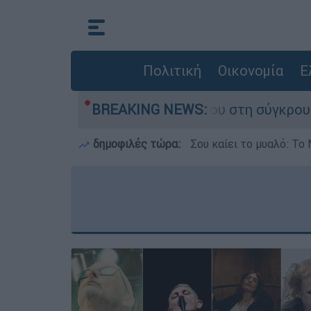
Πολιτική
Οικονομία
Ε
 που έχασε τη ζωή του στη σύγκρουση ελικοπτέ
BREAKING NEWS:
δημοφιλές τώρα:
Σου καίει το μυαλό: Το 