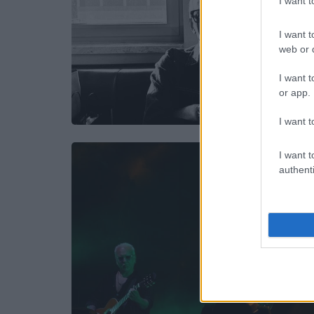
I want 
I want t
web or d
I want t
or app.
I want t
I want t
authenti