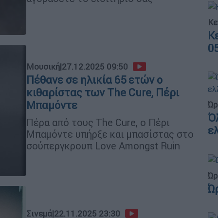
Κε
Κ
0
Μουσική
|
27.12.2025 09:50
Πέθανε σε ηλικία 65 ετών ο
κιθαρίστας των The Cure, Πέρι
Μπαμόντε
Ώρ
Ό
Πέρα από τους The Cure, ο Πέρι
ε
Μπαμόντε υπήρξε και μπασίστας στο
σούπεργκρουπ Love Amongst Ruin
Ώρ
Ώ
Σινεμά
|
22.11.2025 23:30