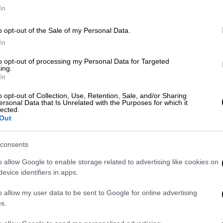
In
o opt-out of the Sale of my Personal Data.
In
Μουσική
|
31.10.2024 15:05
to opt-out of processing my Personal Data for Targeted
Οι μυθικοί The Cure επιστρέφουν
ing.
In
με νέο άλμπουμ και τα σχόλια
είναι αποθεωτικά
o opt-out of Collection, Use, Retention, Sale, and/or Sharing
ersonal Data that Is Unrelated with the Purposes for which it
lected.
Ο νέος δίσκος αναμένεται να
Out
κυκλοφορήσει την Παρασκευή 1η
Νοεμβρίου
consents
o allow Google to enable storage related to advertising like cookies on
evice identifiers in apps.
Lifestyle
|
02.09.2024 17:13
o allow my user data to be sent to Google for online advertising
Cure: Ο Ρότζερ Ο΄Ντόνελ
s.
αποκάλυψε ότι διαγνώστηκε με
καρκίνο - «Είχα αγνοήσει τα