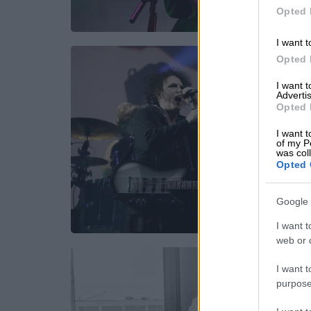
Opted 
I want t
Opted 
I want 
Advertis
Opted 
I want t
of my P
was col
Opted 
Google 
I want t
web or d
I want t
purpose