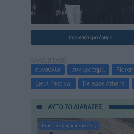
περισσότερα άρθρα
ΑΛΛΑ #TAGS
συναυλία
συγκρότημα
Floren
Eject Festival
Release Athens
ΑΥΤΟ ΤΟ ΔΙΑΒΑΣΕΣ;
Κώστας Ασημακόπουλος