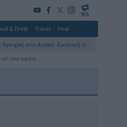
od & Drink
Travel
Viral
ιγαίο: Εικονική αερομαχία ανάμεσα σε ελληνικά
 νο1 στην καρδιά...