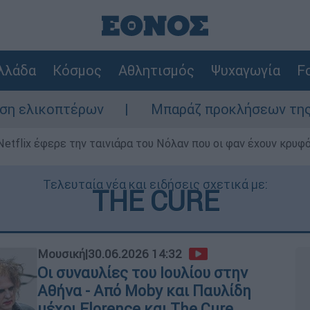
λλάδα
Κόσμος
Αθλητισμός
Ψυχαγωγία
Fo
ρων
Μπαράζ προκλήσεων της Άγκυρας στο Α
Netflix έφερε την ταινιάρα του Νόλαν που οι φαν έχουν κρυφό
Τελευταία νέα και ειδήσεις σχετικά με:
THE CURE
Μουσική
|
30.06.2026 14:32
Οι συναυλίες του Ιουλίου στην
Αθήνα - Από Moby και Παυλίδη
μέχρι Florence και The Cure