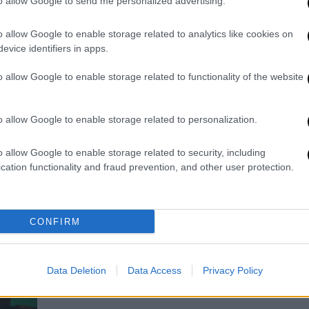
to allow Google to send me personalized advertising.
συμπτώματα»
o allow Google to enable storage related to analytics like cookies on
O κιμπορντίστας των Cure
evice identifiers in apps.
παραδέχτηκε ότι διαγνώστηκε με
«μια πολύ σπάνια και επιθετική μορφή
o allow Google to enable storage related to functionality of the website
λεμφώματος» τον Σεπτέμβριο του
2023
o allow Google to enable storage related to personalization.
o allow Google to enable storage related to security, including
cation functionality and fraud prevention, and other user protection.
Μουσική
|
13.03.2023 02:30
The Cure: Ξεκινούν περιοδεία στη
Βόρεια Αμερική μετά από επτά
CONFIRM
χρόνια
Σύμφωνα με το ΝΜΕ η τελευταία
περιοδεία του συγκροτήματος στις
Data Deletion
Data Access
Privacy Policy
ΗΠΑ ήταν το 2016