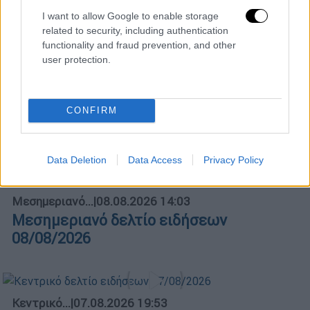
I want to allow Google to enable storage
related to security, including authentication
functionality and fraud prevention, and other
POPULAR VIDEOS
user protection.
Μεσημεριανό...
|
09.08.2026 14:15
CONFIRM
Μεσημεριανό δελτίο ειδήσεων
09/08/2026
Data Deletion
Data Access
Privacy Policy
Μεσημεριανό...
|
08.08.2026 14:03
Μεσημεριανό δελτίο ειδήσεων
08/08/2026
Κεντρικό...
|
07.08.2026 19:53