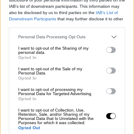
IAB’s list of downstream participants. This information may
also be disclosed by us to third parties on the
IAB’s List of
Ελλάδα
|
16.09.2020 22:33
Downstream Participants
that may further disclose it to other
Παλαιό Ψυχικό: Η «μάχη» για ξενοδοχείο,
third parties.
το Προεδρικό διάταγμα του 1923 και το
Please note that this website/app uses one or more Google
Personal Data Processing Opt Outs
ΣτΕ
services and may gather and store information including but
not limited to your visit or usage behaviour. You may click to
I want to opt-out of the Sharing of my
Το Συμβούλιο Πολεοδομικών Θεμάτων και
personal data.
grant or deny consent to Google and its third-party tags to
Αμφισβητήσεων (ΣΥΠΟΘΑ), που λειτουργεί
Opted In
use your data for below specified purposes in below Google
υπό την εποπτεία του υπουργείου
consent section.
I want to opt-out of the Sale of my
Περιβάλλοντος και Ενέργειας, συζήτησε την
Personal Data.
υπόθεση λειτουργίας του ξενοδοχείου
Opted In
εντός του Παλαιού Ψυχικού στα μέσα του
I want to opt-out of processing my
καλοκαιριού
Personal Data for Targeted Advertising.
Opted In
ΑΛΛΑ #TAGS
I want to opt-out of Collection, Use,
ειδήσεις τώρα
Ψυχικό
Retention, Sale, and/or Sharing of my
Personal Data that Is Unrelated with the
Purposes for which it was collected.
ακάλυπτες επιταγές
Opted Out