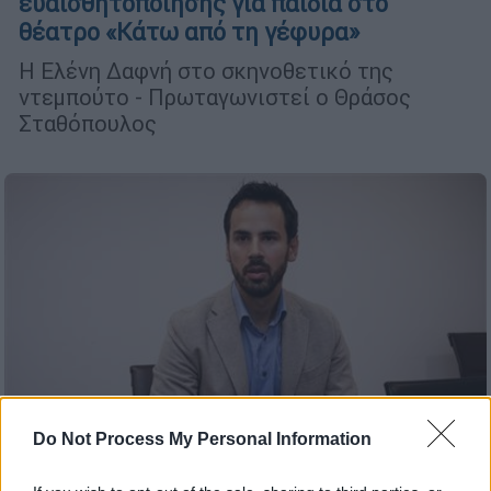
ευαισθητοποίησης για παιδιά στο
θέατρο «Κάτω από τη γέφυρα»
Η Ελένη Δαφνή στο σκηνοθετικό της
ντεμπούτο - Πρωταγωνιστεί ο Θράσος
Σταθόπουλος
Do Not Process My Personal Information