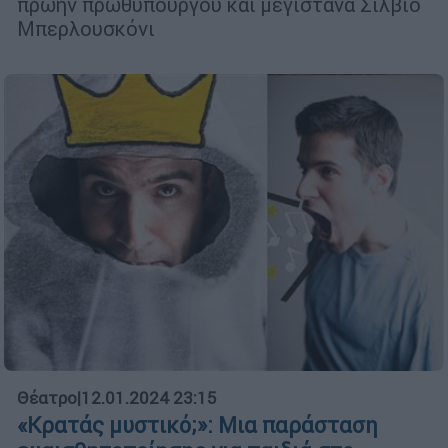
πρώην πρωθυπουργού και μεγιστάνα Σίλβιο
Μπερλουσκόνι
Θέατρο
|
12.01.2024 23:15
«Κρατάς μυστικό;»: Μια παράσταση