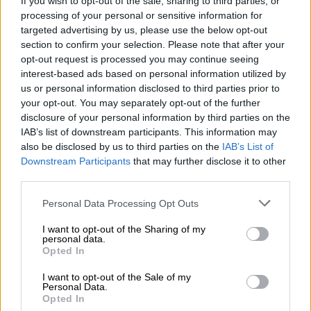
If you wish to opt-out of the sale, sharing to third parties, or
processing of your personal or sensitive information for
Πολιτική
|
12.01.2024 23:00
targeted advertising by us, please use the below opt-out
Ρωμανός: Μέσα σε 24 ώρες ο ΣΥΡΙΖΑ
section to confirm your selection. Please note that after your
έχει καταφέρει για ακόμα μία φορά να
opt-out request is processed you may continue seeing
interest-based ads based on personal information utilized by
ζαλιστεί από τις αλλεπάλληλες στροφές
us or personal information disclosed to third parties prior to
«Ο κ. Κασσελάκης έθεσε μια νέα εκδοχή:
your opt-out. You may separately opt-out of the further
αυτή της κομματικής πειθαρχίας με
disclosure of your personal information by third parties on the
IAB’s list of downstream participants. This information may
αστερίσκους»
also be disclosed by us to third parties on the
IAB’s List of
Downstream Participants
that may further disclose it to other
third parties.
Please note that this website/app uses one or more Google
Personal Data Processing Opt Outs
services and may gather and store information including but
not limited to your visit or usage behaviour. You may click to
I want to opt-out of the Sharing of my
personal data.
grant or deny consent to Google and its third-party tags to
Opted In
use your data for below specified purposes in below Google
consent section.
I want to opt-out of the Sale of my
Personal Data.
Opted In