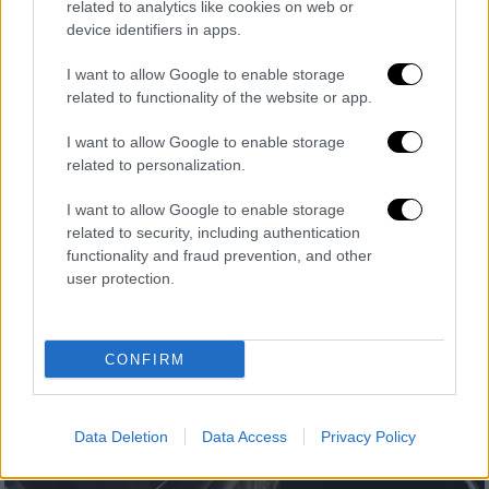
related to analytics like cookies on web or
device identifiers in apps.
I want to allow Google to enable storage
related to functionality of the website or app.
Ελλάδα
|
12.01.2024 22:27
I want to allow Google to enable storage
Ζάκυνθος: Νερό με πετρέλαιο βγαίνει
related to personalization.
από τις βρύσες των κατοίκων - Δεν
I want to allow Google to enable storage
σταμάτησε έγκαιρα η υδροδότηση
related to security, including authentication
functionality and fraud prevention, and other
Τι καταγγέλλουν οι κάτοικοι
user protection.
CONFIRM
Data Deletion
Data Access
Privacy Policy