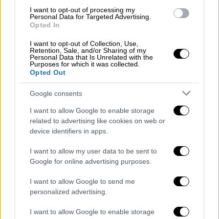
I want to opt-out of processing my
Personal Data for Targeted Advertising.
Opted In
I want to opt-out of Collection, Use,
Retention, Sale, and/or Sharing of my
Πολιτισμός
|
12.01.2024 22:42
Personal Data that Is Unrelated with the
Purposes for which it was collected.
Τεχνόπολη δήμου Αθηναίων: Νέος
Opted Out
πρόεδρος ο Κωστής Παπαϊωάννου
Google consents
Αλλαγές στον «Αθήνα 9,84»
I want to allow Google to enable storage
related to advertising like cookies on web or
device identifiers in apps.
I want to allow my user data to be sent to
Google for online advertising purposes.
I want to allow Google to send me
personalized advertising.
I want to allow Google to enable storage