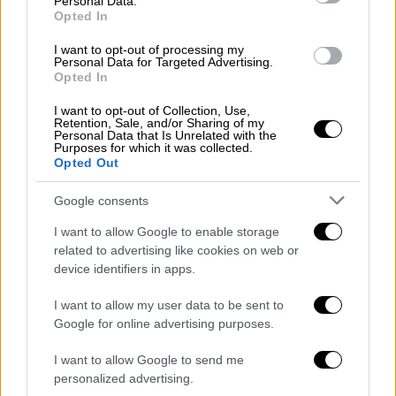
Αθλητισμός
|
06.03.2024 10:21
Personal Data.
Opted In
Champions League: Ώρα πρόκρισης για
Ρεάλ Μαδρίτης και Μάντσεστερ Σίτι - Οι
I want to opt-out of processing my
Personal Data for Targeted Advertising.
τηλεοπτικές μεταδόσεις
Opted In
Ξεκάθαρο προβάδισμα πρόκρισης έχουν η
I want to opt-out of Collection, Use,
Ρεάλ και η Σίτι μετά την επικράτηση στα
Retention, Sale, and/or Sharing of my
Personal Data that Is Unrelated with the
πρώτα ματς επί της Λειψίας (0-1) και της
Purposes for which it was collected.
Κοπεγχάγης (1-3)
Opted Out
Google consents
I want to allow Google to enable storage
related to advertising like cookies on web or
device identifiers in apps.
I want to allow my user data to be sent to
Google for online advertising purposes.
I want to allow Google to send me
personalized advertising.