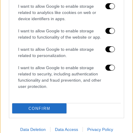
I want to allow Google to enable storage
related to analytics like cookies on web or
device identifiers in apps.
I want to allow Google to enable storage
Αθλητισμός
|
14.02.2024 00:00
related to functionality of the website or app.
Champions League: Άνετη η Σίτι στην
Κοπεγχάγη, πέρασε απ' τη Λειψία η Ρεάλ
I want to allow Google to enable storage
με γκολάρα Ντίας
related to personalization.
Άνοιξε η αυλαία της φάσης των 16 του
I want to allow Google to enable storage
Champions League
related to security, including authentication
functionality and fraud prevention, and other
user protection.
CONFIRM
Data Deletion
Data Access
Privacy Policy