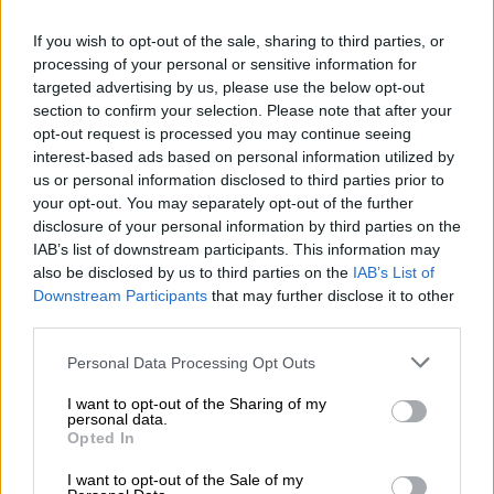
Η Ρεάλ Μαδρίτης έμεινε στο 1-1 με τη
If you wish to opt-out of the sale, sharing to third parties, or
Λειψία, ενώ η Μάντσεστερ Σίτι επικράτησε
processing of your personal or sensitive information for
3-1 της Κοπεγχάγης
targeted advertising by us, please use the below opt-out
section to confirm your selection. Please note that after your
opt-out request is processed you may continue seeing
interest-based ads based on personal information utilized by
us or personal information disclosed to third parties prior to
your opt-out. You may separately opt-out of the further
disclosure of your personal information by third parties on the
IAB’s list of downstream participants. This information may
also be disclosed by us to third parties on the
IAB’s List of
Downstream Participants
that may further disclose it to other
third parties.
Please note that this website/app uses one or more Google
Personal Data Processing Opt Outs
services and may gather and store information including but
not limited to your visit or usage behaviour. You may click to
I want to opt-out of the Sharing of my
personal data.
grant or deny consent to Google and its third-party tags to
Opted In
use your data for below specified purposes in below Google
consent section.
I want to opt-out of the Sale of my