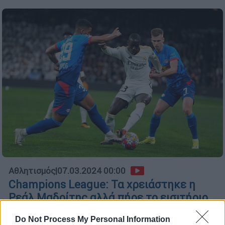
Αθλητισμός
|
07.03.2024 00:00
Champions League: Τα χρειάστηκε η
Ρεάλ Μαδρίτης αλλά πήρε το εισιτήριο
για τα προημιτελικά - Εύκολα πέρασε η
Do Not Process My Personal Information
Μάντσεστερ Σίτι