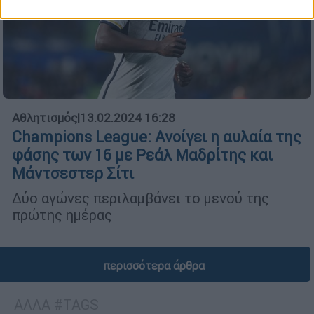
Αθλητισμός
|
13.02.2024 16:28
Champions League: Ανοίγει η αυλαία της
φάσης των 16 με Ρεάλ Μαδρίτης και
Μάντσεστερ Σίτι
Δύο αγώνες περιλαμβάνει το μενού της
πρώτης ημέρας
περισσότερα άρθρα
ΑΛΛΑ #TAGS