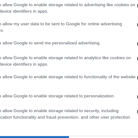
κάνοντας λόγο για ναρκοθέτηση του
o allow Google to enable storage related to advertising like cookies on
πρωταθλήματος - Την ίδια ώρα ο
evice identifiers in apps.
Χουάνκαρ επιχείρησε να προπονηθεί
αλλά ζαλίστηκε
o allow my user data to be sent to Google for online advertising
s.
to allow Google to send me personalized advertising.
Αθλητισμός
|
11.06.2022 23:42
Στον Παναθηναϊκό μέχρι το 2024 ο
o allow Google to enable storage related to analytics like cookies on
Χουάνκαρ
evice identifiers in apps.
Επισημοποιήθηκε το απόγευμα του
o allow Google to enable storage related to functionality of the website
Σαββάτου (11/6) η επέκταση της
συνεργασίας του Χουάνκαρ με τον
Παναθηναϊκό έως το καλοκαίρι του
o allow Google to enable storage related to personalization.
2024.
o allow Google to enable storage related to security, including
cation functionality and fraud prevention, and other user protection.
Αθλητισμός
|
09.09.2020 23:59