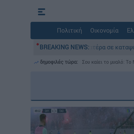
Πολιτική
Οικονομία
Ελ
χε τον νεκρό του πατέρα σε καταψύκτη στον Μυ
BREAKING NEWS:
δημοφιλές τώρα:
Σου καίει το μυαλό: Το 