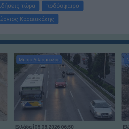
ιδήσεις τώρα
ποδόσφαιρο
ώργιος Καραϊσκάκης
Μαρία Λιλιοπούλου
Μ
Ελλάδα
┋
06.08.2026 06:50
Ελ