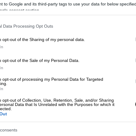
Ταυτοποιήθηκε ο 21χρονος που
Μ
 to Google and its third-party tags to use your data for below specifi
πέταξε την κροτίδα στο
Α
ogle consent section.
Ολυμπιακός-Παναθηναϊκός
l Data Processing Opt Outs
Η ανακοίνωση της ΕΛΑΣ
o opt-out of the Sharing of my personal data.
In
o opt-out of the Sale of my Personal Data.
Αθλητισμός
|
30.10.2023 15:47
In
Το σκεπτικό της απόφασης για το
ντέρμπι «αιωνίων», η επιθετική
to opt-out of processing my Personal Data for Targeted
ing.
ανακοίνωση του Ολυμπιακού και η
In
ζαλάδα του Χουάνκαρ στην πρώτη
o opt-out of Collection, Use, Retention, Sale, and/or Sharing
του προπόνηση
ersonal Data that Is Unrelated with the Purposes for which it
lected.
Η αθλητική δικαστής αναλύει το
Out
σκεπτικό της για την τιμωρία του
Ολυμπιακού, που αντέδρασε έντονα
consents