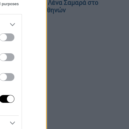
νημόσυνο για τη Λένα Σαμαρά στο
ed purposes
΄ Νεκροταφείο Αθηνών