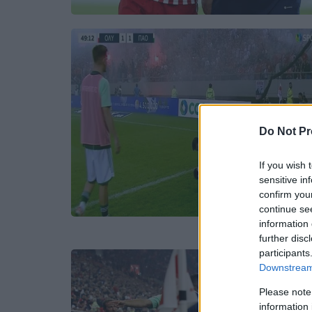
Do Not Pr
If you wish 
sensitive in
confirm you
continue se
information 
further disc
participants
Downstream 
Please note
information 