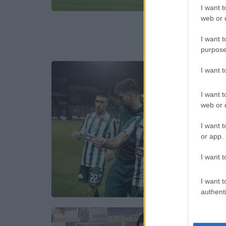
I want t
web or d
I want t
purpose
I want 
I want t
web or d
I want t
or app.
I want t
I want t
authenti