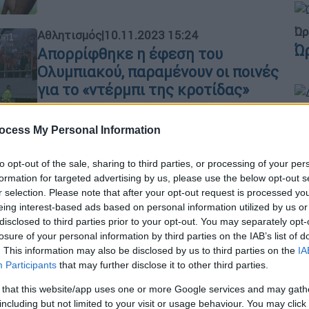
Ώρ
Αθλητισμός
|
10.11.2023 15:24
Ώ
Απορρίφθηκε η έφεση του
Ολυμπιακού, παραμένουν οι ποινές
για το «ντέρμπι της κροτίδας»
Η Επιτροπή Εφέσεων της ΕΠΟ
Δε
αποφάσισε τη διατήρηση των ποινών
ocess My Personal Information
Δ
του Ολυμπιακού για το ντέρμπι με τον
Παναθηναϊκό το οποίο διεκόπη λόγω
to opt-out of the sale, sharing to third parties, or processing of your per
της κροτίδας που προκάλεσε
formation for targeted advertising by us, please use the below opt-out s
r selection. Please note that after your opt-out request is processed y
πρόβλημα τραυματισμού στον
ΑΘ
eing interest-based ads based on personal information utilized by us or
Χουάνκαρ
Α
disclosed to third parties prior to your opt-out. You may separately opt-
losure of your personal information by third parties on the IAB’s list of
. This information may also be disclosed by us to third parties on the
IA
Participants
that may further disclose it to other third parties.
 that this website/app uses one or more Google services and may gath
Αθλητισμός
|
07.11.2023 16:20
ΑΠ
including but not limited to your visit or usage behaviour. You may click 