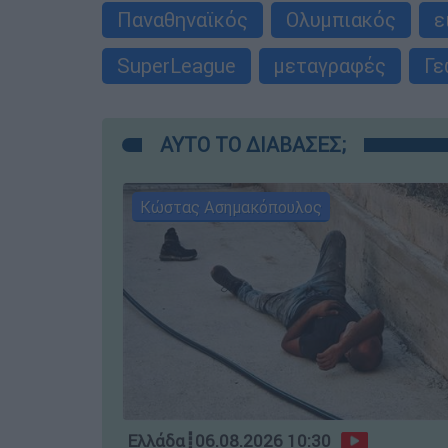
Παναθηναϊκός
Ολυμπιακός
ε
SuperLeague
μεταγραφές
Γε
ΑΥΤΟ ΤΟ ΔΙΑΒΑΣΕΣ;
Κώστας Ασημακόπουλος
Ελλάδα
┋
06.08.2026 10:30