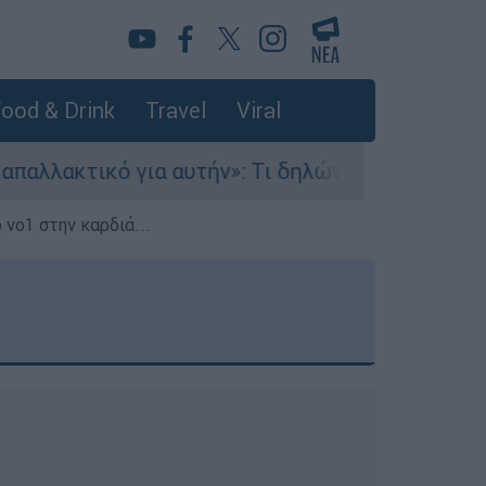
ood & Drink
Travel
Viral
α αυτήν»: Τι δηλώνει στο ethnos.gr ο Κώστας Π
 νο1 στην καρδιά...