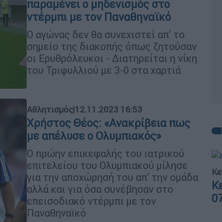
παραμένει ο μηδενισμός στο
ντέρμπι με τον Παναθηναϊκό
O αγώνας δεν θα συνεχιστεί απ' το
σημείο της διακοπής όπως ζητούσαν
οι Ερυθρόλευκοι - Διατηρείται η νίκη
του Τριφυλλιού με 3-0 στα χαρτιά
Αθλητισμός
|
12.11.2023 16:53
Χρήστος Θέος: «Ανακρίβεια πως
με απέλυσε ο Ολυμπιακός»
Ο πρώην επικεφαλής του ιατρικού
επιτελείου του Ολυμπιακού μίλησε
Κε
για την αποχώρησή του απ' την ομάδα
Κ
αλλά και για όσα συνέβησαν στο
0
επεισοδιακό ντέρμπι με τον
Παναθηναϊκό