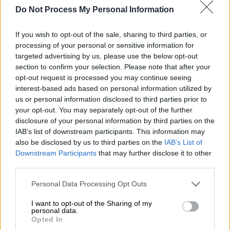
Do Not Process My Personal Information
If you wish to opt-out of the sale, sharing to third parties, or
processing of your personal or sensitive information for
targeted advertising by us, please use the below opt-out
section to confirm your selection. Please note that after your
opt-out request is processed you may continue seeing
Ελλάδα
|
13.06.2020 13:18
interest-based ads based on personal information utilized by
Παραλία της Κρήτης αφετηρία για τον
us or personal information disclosed to third parties prior to
your opt-out. You may separately opt-out of the further
κολυμβητή που μαζεύει χρήματα για
disclosure of your personal information by third parties on the
ειδικό σχολείο
IAB’s list of downstream participants. This information may
also be disclosed by us to third parties on the
IAB’s List of
Ο Κώστας Βαρουχάκης μετά τον άθλο του
Downstream Participants
that may further disclose it to other
στη Λιθουανία ετοιμάζεται να κολυμπήσει
third parties.
25 χιλιόμετρα για να μαζέψει χρήματα για το
ειδικό σχολείο στο χωριό Κατουφιανών
Please note that this website/app uses one or more Google
Personal Data Processing Opt Outs
services and may gather and store information including but
Γραμβούσας Κισσάμου
not limited to your visit or usage behaviour. You may click to
I want to opt-out of the Sharing of my
personal data.
grant or deny consent to Google and its third-party tags to
Opted In
use your data for below specified purposes in below Google