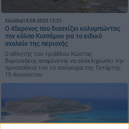
Ελλάδα
|
19.08.2020 12:21
Ο 45χρονος που διασχίζει κολυμπώντας
τον κόλπο Κισσάμου για το ειδικό
σχολείο της περιοχής
Ο αθλητής του τριάθλου Κώστας
Βαρουχάκης αναμένεται να ολοκληρώσει την
προσπάθειά του το απόγευμα της Τετάρτης
19 Αυγούστου