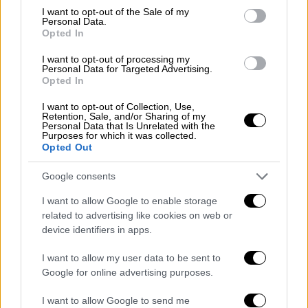
consent section.
I want to opt-out of the Sale of my
Personal Data.
Opted In
I want to opt-out of processing my
Personal Data for Targeted Advertising.
Opted In
I want to opt-out of Collection, Use,
Retention, Sale, and/or Sharing of my
Personal Data that Is Unrelated with the
Purposes for which it was collected.
Opted Out
Google consents
Ελλάδα
|
01.06.2020 09:49
I want to allow Google to enable storage
Ανοίγουν νηπιαγωγεία, δημοτικά και
related to advertising like cookies on web or
ειδικά σχολεία - Πώς θα λειτουργήσουν
device identifiers in apps.
Όπως και για τα γυμνάσια και τα λύκεια, έτσι
I want to allow my user data to be sent to
και για τις εκπαιδευτικές δομές που
Google for online advertising purposes.
ανοίγουν υπάρχει η δυνατότητα για
I want to allow Google to send me
σύγχρονη εξ αποστάσεως διδασκαλία