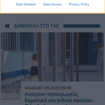
Data Deletion
Data Access
Privacy Policy
ΔΗΜΟΦΙΛΗ ΣΤΟ TAG
01
Ελλάδα
|
01.06.2020 09:49
Ανοίγουν νηπιαγωγεία,
δημοτικά και ειδικά σχολεία -