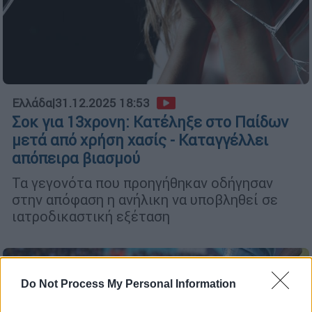
Ελλάδα
|
31.12.2025 18:53
Σοκ για 13χρονη: Κατέληξε στο Παίδων
μετά από χρήση χασίς - Καταγγέλλει
απόπειρα βιασμού
Τα γεγονότα που προηγήθηκαν οδήγησαν
στην απόφαση η ανήλικη να υποβληθεί σε
ιατροδικαστική εξέταση
Do Not Process My Personal Information