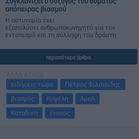
Συγκλονίζει ο σύζυγος του θύματος
απόπειρας βιασμού
Η αστυνομία έχει
εξαπολύσει ανθρωποκυνηγητό για τον
εντοπισμό και τη σύλληψη του δράστη
περισσότερα άρθρα
ΑΛΛΑ #TAGS
ειδήσεις τώρα
Πέτρος Φιλιππίδης
βιασμός
Κυψέλη
ΑμεΑ
Καταδίκη
ένοχος