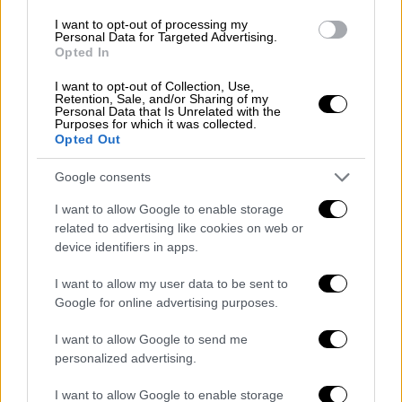
I want to opt-out of processing my
Personal Data for Targeted Advertising.
Opted In
I want to opt-out of Collection, Use,
Retention, Sale, and/or Sharing of my
Personal Data that Is Unrelated with the
Purposes for which it was collected.
Opted Out
Google consents
I want to allow Google to enable storage
related to advertising like cookies on web or
device identifiers in apps.
I want to allow my user data to be sent to
Lifestyle
|
12.10.2025 13:56
Google for online advertising purposes.
Φασουλής: Βεβαίως και θα ξαναέπαιζα
I want to allow Google to send me
με τον Φιλιππίδη, γιατί να μην παίξω;
personalized advertising.
«Δεν έχω καθόλου τηλεοπτικές προτάσεις,
I want to allow Google to enable storage