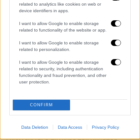
μόνο για κριτή με παίρνουν»
related to analytics like cookies on web or
device identifiers in apps.
I want to allow Google to enable storage
related to functionality of the website or app.
I want to allow Google to enable storage
related to personalization.
I want to allow Google to enable storage
related to security, including authentication
functionality and fraud prevention, and other
user protection.
CONFIRM
Ελλάδα
|
05.10.2025 19:45
Αργυρούπολη: «Της κατέβασε το
Data Deletion
Data Access
Privacy Policy
παντελόνι μέχρι τα γόνατα» -