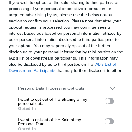
If you wish to opt-out of the sale, sharing to third parties, or
processing of your personal or sensitive information for
targeted advertising by us, please use the below opt-out
section to confirm your selection. Please note that after your
opt-out request is processed you may continue seeing
interest-based ads based on personal information utilized by
us or personal information disclosed to third parties prior to
your opt-out. You may separately opt-out of the further
disclosure of your personal information by third parties on the
IAB’s list of downstream participants. This information may
also be disclosed by us to third parties on the
IAB’s List of
Αθλητισμός
|
02.12.2025 23:30
Downstream Participants
that may further disclose it to other
Σάλος στην Αγγλία: Πρώην
third parties.
ποδοσφαιριστής της εθνικής ομάδας
Please note that this website/app uses one or more Google
Personal Data Processing Opt Outs
συνελήφθη για απόπειρα βιασμού
services and may gather and store information including but
not limited to your visit or usage behaviour. You may click to
I want to opt-out of the Sharing of my
Ο παλαίμαχος άσος της Premier League
personal data.
grant or deny consent to Google and its third-party tags to
συνελήφθη στο αεροδρόμιο Στάνστεντ –
Opted In
use your data for below specified purposes in below Google
Εκκρεμούσε ένταλμα για καταγγελία της
consent section.
I want to opt-out of the Sale of my
πρώην συντρόφου του
Personal Data.
Opted In