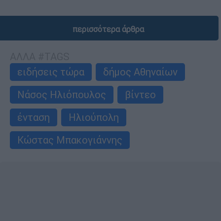
περισσότερα άρθρα
ΑΛΛΑ #TAGS
ειδήσεις τώρα
δήμος Αθηναίων
Νάσος Ηλιόπουλος
βίντεο
ένταση
Ηλιούπολη
Κώστας Μπακογιάννης