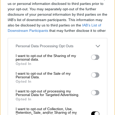
us or personal information disclosed to third parties prior to
Επαναφορά από το παράθυρο για την
your opt-out. You may separately opt-out of the further
εταιρεία που ευθύνεται για την τροφική
disclosure of your personal information by third parties on the
δηλητηρίαση δεκάδων παιδιών στη
IAB’s list of downstream participants. This information may
Λαμία
also be disclosed by us to third parties on the
IAB’s List of
Downstream Participants
that may further disclose it to other
Το δημοτικό συμβούλιο της πόλης
third parties.
υπερψήφισε τη σύμβαση προμήθειας
Please note that this website/app uses one or more Google
Personal Data Processing Opt Outs
έτοιμου φαγητού για το Μουσικό Σχολείο
services and may gather and store information including but
Λαμίας
not limited to your visit or usage behaviour. You may click to
I want to opt-out of the Sharing of my
personal data.
grant or deny consent to Google and its third-party tags to
Opted In
use your data for below specified purposes in below Google
consent section.
I want to opt-out of the Sale of my
Personal Data.
Opted In
I want to opt-out of processing my
Personal Data for Targeted Advertising.
Opted In
I want to opt-out of Collection, Use,
Retention, Sale, and/or Sharing of my