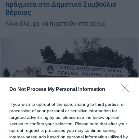
πράγματα στο Δημοτικό Συμβούλιο
Βέροιας
Λίγο έλειψε να πιαστούν στα χέρια
Do Not Process My Personal Information
If you wish to opt-out of the sale, sharing to third parties, or
processing of your personal or sensitive information for
targeted advertising by us, please use the below opt-out
section to confirm your selection. Please note that after your
opt-out request is processed you may continue seeing
interest-based ads based on personal information utilized by
Ελλάδα
|
26.10.2024 19:40