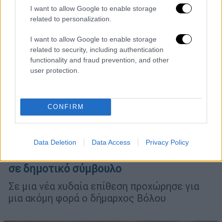
I want to allow Google to enable storage
related to personalization.
I want to allow Google to enable storage
related to security, including authentication
functionality and fraud prevention, and other
user protection.
CONFIRM
Πολιτική
|
22.01.2024 20:41
Νέες απειλές Μπέου: «Θα φας σίγουρα
Data Deletion
Data Access
Privacy Policy
ξύλο μέχρι να τελειώσει η θητεία», είπε
σε δημοτικό σύμβουλο
Σε μια νέα χυδαία επίθεση προχώρησε για
μια ακόμη φορά ο δήμαρχος Βόλου