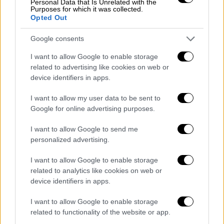
Personal Data that Is Unrelated with the
Purposes for which it was collected.
Opted Out
Google consents
I want to allow Google to enable storage
Κόσμος
|
07.09.2024 18:00
related to advertising like cookies on web or
«Επιχείρηση Γλάστρα»: Δεν είναι φάρσα,
device identifiers in apps.
αλλά το σχέδιο του Άμστερνταμ για την
I want to allow my user data to be sent to
αντιμετώπιση της «ζούγκλας»
Google for online advertising purposes.
Σύμφωνα με τα όσα έχουν γίνει γνωστά, η
I want to allow Google to send me
δημαρχία θεωρεί πως, η υπερβολική
personalized advertising.
τοποθέτηση γλαστρών με φυτά στους
δρόμους, απειλεί την προσβασιμότητα στην
I want to allow Google to enable storage
ολλανδική πρωτεύουσα
related to analytics like cookies on web or
device identifiers in apps.
I want to allow Google to enable storage
related to functionality of the website or app.