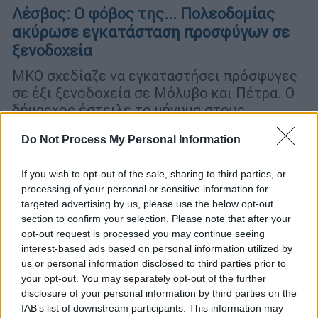
Λέσβος: Ο φόβος της... Πολεοδομίας
ακύρωσε εγκατάσταση προσφύγων σε
ξενοδοχεία
ΜΚΟ σχεδίαζε να εγκαταστήσει πρόσφυγες
σε έξι ξενοδοχεία σε Μόλυβο και Πέτρα. Ο
δήμαρχος έστειλε το μήνυμα στους
ιδιοκτήτες ότι θα τους ελέγξει
Do Not Process My Personal Information
πολεοδομικά και το σχέδιο ακυρώθηκε
If you wish to opt-out of the sale, sharing to third parties, or
processing of your personal or sensitive information for
targeted advertising by us, please use the below opt-out
section to confirm your selection. Please note that after your
opt-out request is processed you may continue seeing
interest-based ads based on personal information utilized by
us or personal information disclosed to third parties prior to
your opt-out. You may separately opt-out of the further
disclosure of your personal information by third parties on the
IAB’s list of downstream participants. This information may