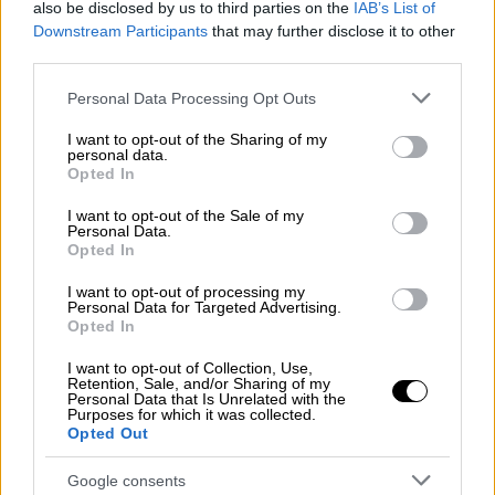
also be disclosed by us to third parties on the
IAB’s List of
Downstream Participants
that may further disclose it to other
third parties.
Ελλάδα
|
29.11.2018 09:31
Σοβαρές ζημιές από την ισχυρή
Please note that this website/app uses one or more Google
Personal Data Processing Opt Outs
services and may gather and store information including but
βροχόπτωση στη Μυτιλήνη
not limited to your visit or usage behaviour. You may click to
I want to opt-out of the Sharing of my
personal data.
Η ισχυρή βροχόπτωση που έπληξε το βράδυ
grant or deny consent to Google and its third-party tags to
Opted In
use your data for below specified purposes in below Google
της Τετάρτης, προκάλεσε σοβαρά
consent section.
προβλήματα στο νησί
I want to opt-out of the Sale of my
Personal Data.
Opted In
ΑΛΛΑ #TAGS
I want to opt-out of processing my
Μυτιλήνη
Λέσβος
Personal Data for Targeted Advertising.
Opted In
μεταναστευτικό
προσφυγικό
I want to opt-out of Collection, Use,
Retention, Sale, and/or Sharing of my
φεστιβάλ
κατολισθήσεις
Personal Data that Is Unrelated with the
Purposes for which it was collected.
Opted Out
Πλωμάρι
Google consents