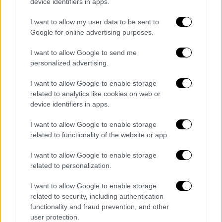
device identifiers in apps.
ερμηνευτικό εύρος.
I want to allow my user data to be sent to
Φέτος, στις 17 Αυγούστου, θα ακουστεί σε
Google for online advertising purposes.
επίσημη πρώτη το έργο του συνθέτη
I want to allow Google to send me
Δημήτρη Παπαδημητρίου, «Ενδογένεση -
personalized advertising.
Όντογένεση», «Το Πέταγμα του Αετού», ενώ
το ΔιΦεΜΜ, θα εντάξει και φέτος τις
I want to allow Google to enable storage
related to analytics like cookies on web or
εναρκτήριες δράσεις του στο 3ο Φεστιβάλ
device identifiers in apps.
της Περιφέρειας Β. Αιγαίου, «Ανθρώπων
Τέχνη…. – Ειρήνης Φάροι».
I want to allow Google to enable storage
related to functionality of the website or app.
Με τις Μουσικές Στιγμές (Molyvos Musical
Moments) που θα πραγματοποιούνται τα
I want to allow Google to enable storage
related to personalization.
πρωινά σε απρόβλεπτα σημεία του χωριού
και τη Συναυλία για παιδιά και νέους να
I want to allow Google to enable storage
συμπληρώνουν το πρόγραμμα, το Διεθνές
related to security, including authentication
Φεστιβάλ Μουσικής Μολύβου καλεί και
functionality and fraud prevention, and other
user protection.
φέτος τους φίλους της κλασικής μουσικής