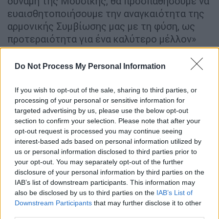
δύναμη της Μουσικής, θα προσπαθήσουμε να
ευαισθητοποιήσουμε την αναγκαιότητα της
αρμονικής Συμβίωσης μας με τη φύση, ως
προτεραιότητα για ένα καλύτερο μέλλον»
σημειώνουν οι καλλιτεχνικές διευθύντριες
του Φεστιβάλ, Κυβέλη και Δανάη Ντέρκεν
Do Not Process My Personal Information
αναπτύσσοντας το σκεπτικό της φετινής
θεματικής.
If you wish to opt-out of the sale, sharing to third parties, or
processing of your personal or sensitive information for
Η μουσική, και συγκεκριμένα έργα των M.
targeted advertising by us, please use the below opt-out
section to confirm your selection. Please note that after your
Ravel, F. Schubert, Schumann, C. Saint-Saens,
opt-out request is processed you may continue seeing
L. v. Beethoven, Rachmaninov, Tchaikovsky,
interest-based ads based on personal information utilized by
θα κληθεί να ερμηνεύσει τις έννοιες
us or personal information disclosed to third parties prior to
«Αποξένωση», «Συνύπαρξη», «Επιβίωση»,
your opt-out. You may separately opt-out of the further
«Αρμονία», ενώ οι σπουδαίοι σολίστες που
disclosure of your personal information by third parties on the
IAB’s list of downstream participants. This information may
θα φτάσουν στο ακριτικό νησί του
also be disclosed by us to third parties on the
IAB’s List of
βορειοανατολικού Αιγαίου από όλο τον
Downstream Participants
that may further disclose it to other
κόσμο, θα καταθέσουν για άλλη μια χρονιά το
third parties.