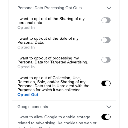
ταλέντο και τις δεξιότητές τους στο
Please note that this website/app uses one or more Google
Personal Data Processing Opt Outs
απαιτητικό διεθνές κοινό που έρχεται στο
services and may gather and store information including but
νησί για να τους παρακολουθήσει.
not limited to your visit or usage behaviour. You may click to
I want to opt-out of the Sharing of my
personal data.
grant or deny consent to Google and its third-party tags to
Opted In
Στα ονόματα των μουσικών που διαπρέπουν
use your data for below specified purposes in below Google
στις πιο σπουδαίες μουσικές σκηνές του
consent section.
I want to opt-out of the Sale of my
Personal Data.
κόσμου, ξεχωρίζουμε φέτος τη γερμανίδα
Opted In
Antje Weithaas, μία από τις πιο σημαντικές
I want to opt-out of processing my
βιολίστριες του καιρού μας, το ρώσο
Personal Data for Targeted Advertising.
βιολιστή Kirill Troussov, «έναν από τους πιο
Opted In
χαρισματικούς της γενιάς του» (Harald
I want to opt-out of Collection, Use,
Eggebrecht, Suddeutsche Zeitung), τον Tobias
Retention, Sale, and/or Sharing of my
Personal Data that Is Unrelated with the
Feldmann, «έναν μουσικό με τη δική του,
Purposes for which it was collected.
Opted Out
διακριτή μουσική ταυτότητα» (The Strad),
τον τσελίστα Benedict Klockner που
Google consents
τιμήθηκε με το ΟPUS Klassik 2021 και τον
I want to allow Google to enable storage
David Orlowsky, έναν από τους κορυφαίους
related to advertising like cookies on web or
σύγχρονους κλαρινετίστες με εντυπωσιακό