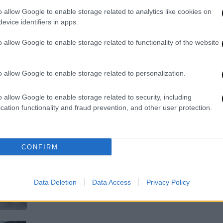
12χρονη
o allow Google to enable storage related to analytics like cookies on
evice identifiers in apps.
Αποκάλυψη «βόμβα» του OPEN
o allow Google to enable storage related to functionality of the website
o allow Google to enable storage related to personalization.
Ελλάδα
|
14.01.2025 17:51
o allow Google to enable storage related to security, including
cation functionality and fraud prevention, and other user protection.
«Σπάει» τη σιωπή του ο γνωστός
ηθοποιός για τις επισκέψεις στο
«στρατηγείο» του κυκλώματος
CONFIRM
προστασίας - Τι υποστηρίζει
Δεν έχουν τέλος οι αποκαλύψεις που
έρχονται στο φως της δημοσιότητας
Data Deletion
Data Access
Privacy Policy