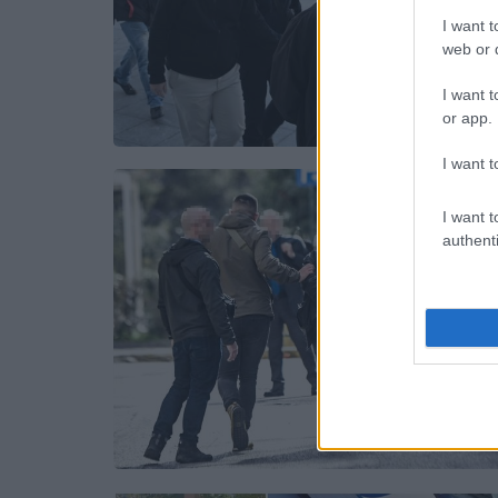
I want t
web or d
I want t
or app.
I want t
I want t
authenti