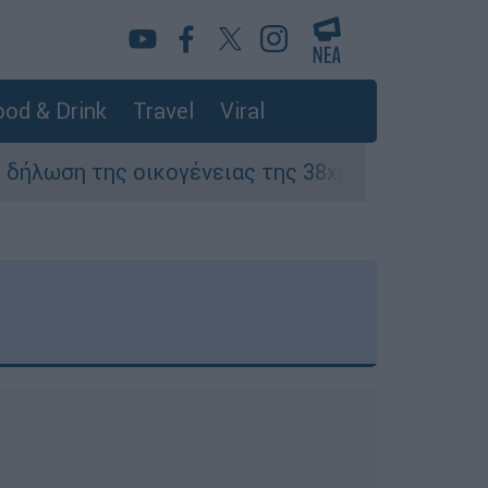
od & Drink
Travel
Viral
ογένειας της 38χρονης Βρετανίδας που δολοφο