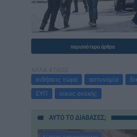
περισσότερα άρθρα
ΑΛΛΑ #TAGS
ειδήσεις τώρα
αστυνομία
δι
ΕΥΠ
οίκος ανοχής
ΑΥΤΟ ΤΟ ΔΙΑΒΑΣΕΣ;
Κώστας Ασημακόπουλος