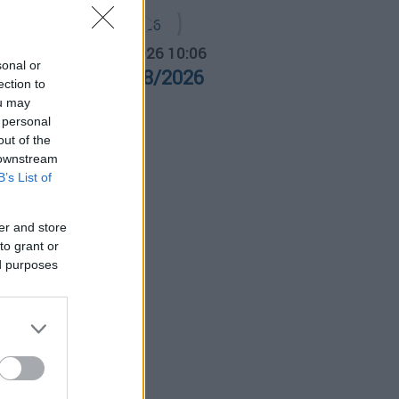
α Ελλάδος...
|
06.08.2026 10:06
sonal or
ρα Ελλάδος 06/08/2026
ection to
ou may
 personal
out of the
 downstream
B’s List of
er and store
to grant or
ed purposes