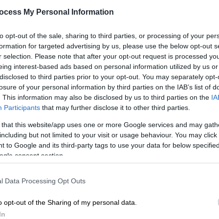
Οκτώβριο
ocess My Personal Information
Ο ηθοποιός δεν κατηγορείται για
Ώρ
to opt-out of the sale, sharing to third parties, or processing of your per
εμπλοκή στην υπόθεση - Συνεχίζονται
Ώ
formation for targeted advertising by us, please use the below opt-out s
οι απολογίες
r selection. Please note that after your opt-out request is processed y
eing interest-based ads based on personal information utilized by us or
disclosed to third parties prior to your opt-out. You may separately opt-
losure of your personal information by third parties on the IAB’s list of
. This information may also be disclosed by us to third parties on the
IA
Ελλάδα
|
16.01.2025 07:31
Participants
that may further disclose it to other third parties.
Στη φυλακή ο αρχηγός, ο
 that this website/app uses one or more Google services and may gath
υπαρχηγός και η αστυνομικός του
including but not limited to your visit or usage behaviour. You may click 
κυκλώματος προστασίας -
 to Google and its third-party tags to use your data for below specifi
Ελεύθεροι οι «λογιστές»
ogle consent section.
Τελευταία πέρασε το κατώφλι της
l Data Processing Opt Outs
δικαστικής λειτουργού η
αστυνομικός - Τι ισχυρίστηκε
o opt-out of the Sharing of my personal data.
In