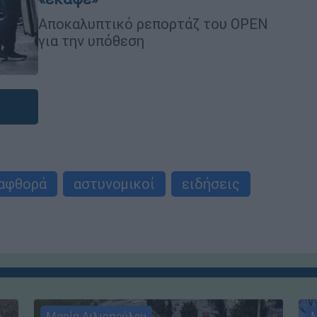
Αποκαλυπτικό ρεπορτάζ του OPEN
για την υπόθεση
αφθορά
αστυνομικοί
ειδήσεις
Μαρία Λιλιοπούλου
Μ