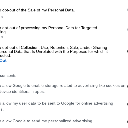
o opt-out of the Sale of my Personal Data.
In
Ελλάδα
|
15.01.2025 20:51
to opt-out of processing my Personal Data for Targeted
Κύκλωμα προστασίας: «Έχω χάσει
ing.
10 χρόνια από τη ζωή μου» - Τι
In
απαντά ο γνωστός ηθοποιός
o opt-out of Collection, Use, Retention, Sale, and/or Sharing
ersonal Data that Is Unrelated with the Purposes for which it
«Εγώ γνώρισα έναν όμιλο
lected.
επιχειρήσεων»
Out
consents
o allow Google to enable storage related to advertising like cookies on
evice identifiers in apps.
Ελλάδα
|
15.01.2025 18:19
o allow my user data to be sent to Google for online advertising
Κύκλωμα προστασίας σε οίκους
s.
ανοχής: Αποκάλυψη για εμπλοκή
του Μίχου - Φέρεται να πλήρωνε
to allow Google to send me personalized advertising.
για να εκδίδει ανενόχλητος τη