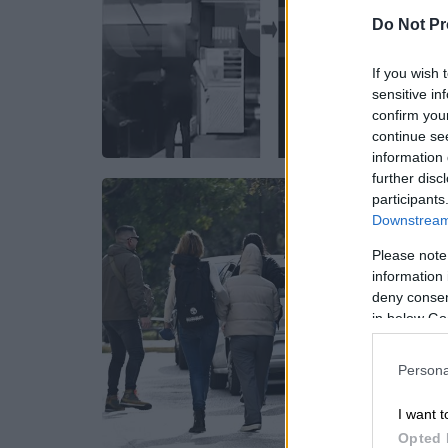
Do Not Pr
If you wish 
sensitive in
confirm you
continue se
information 
further disc
participants
Downstream 
Please note
information 
deny consent
in below Go
Persona
I want t
Opted 