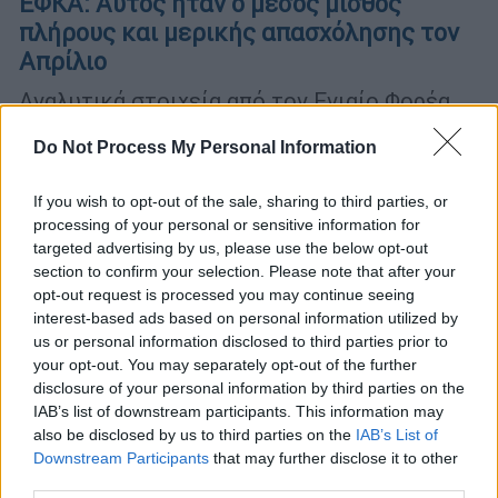
ΕΦΚΑ: Αυτός ήταν ο μέσος μισθός
πλήρους και μερικής απασχόλησης τον
Απρίλιο
Αναλυτικά στοιχεία από τον Ενιαίο Φορέα
Κοινωνικής Ασφάλισης
Do Not Process My Personal Information
If you wish to opt-out of the sale, sharing to third parties, or
processing of your personal or sensitive information for
targeted advertising by us, please use the below opt-out
section to confirm your selection. Please note that after your
opt-out request is processed you may continue seeing
interest-based ads based on personal information utilized by
us or personal information disclosed to third parties prior to
your opt-out. You may separately opt-out of the further
disclosure of your personal information by third parties on the
IAB’s list of downstream participants. This information may
Οικονομία
|
28.08.2019 21:10
also be disclosed by us to third parties on the
IAB’s List of
ΕΦΚΑ: Στα 1.182,39€ ο μέσος μισθός -
Downstream Participants
that may further disclose it to other
third parties.
Αύξηση 4,85% στους ασφαλισμένους