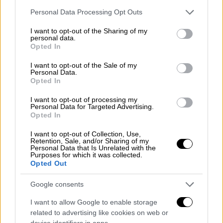
Please note that this website/app uses one or more Google
Αποκαλυπτικός ο χάρτης της απασχόλησης.
Personal Data Processing Opt Outs
services and may gather and store information including but
Στα 1.182€ ο μέσος μισθός για πλήρη
not limited to your visit or usage behaviour. You may click to
I want to opt-out of the Sharing of my
απασχόληση και 396€ για μερική.
personal data.
grant or deny consent to Google and its third-party tags to
Opted In
use your data for below specified purposes in below Google
consent section.
I want to opt-out of the Sale of my
Personal Data.
Opted In
I want to opt-out of processing my
Personal Data for Targeted Advertising.
Opted In
I want to opt-out of Collection, Use,
Retention, Sale, and/or Sharing of my
Personal Data that Is Unrelated with the
Purposes for which it was collected.
Opted Out
Google consents
I want to allow Google to enable storage
Οικονομία
|
26.07.2019 17:41
related to advertising like cookies on web or
device identifiers in apps.