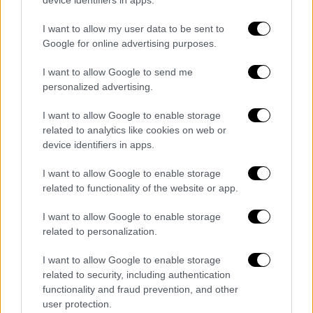
ΕΦΚΑ: Στα 1.175,83 ευρώ ο μέσος μισθός
πλήρους απασχόλησης τον Ιανουάριο
I want to allow my user data to be sent to
του 2019
Google for online advertising purposes.
Ποια στοιχεία προέκυψαν από επεξεργασία
I want to allow Google to send me
των «Αναλυτικών Περιοδικών Δηλώσεων»
personalized advertising.
(ΑΠΔ) που υποβλήθηκαν
I want to allow Google to enable storage
related to analytics like cookies on web or
device identifiers in apps.
I want to allow Google to enable storage
related to functionality of the website or app.
I want to allow Google to enable storage
related to personalization.
I want to allow Google to enable storage
related to security, including authentication
functionality and fraud prevention, and other
user protection.
Οικονομία
|
28.06.2019 19:26