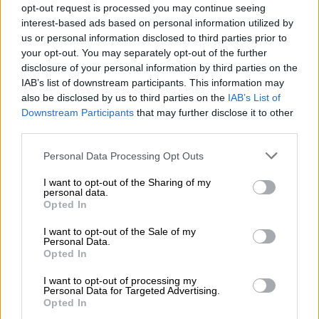
opt-out request is processed you may continue seeing
interest-based ads based on personal information utilized by
us or personal information disclosed to third parties prior to
your opt-out. You may separately opt-out of the further
disclosure of your personal information by third parties on the
IAB’s list of downstream participants. This information may
also be disclosed by us to third parties on the
IAB’s List of
Downstream Participants
that may further disclose it to other
third parties.
Please note that this website/app uses one or more Google
Personal Data Processing Opt Outs
services and may gather and store information including but
not limited to your visit or usage behaviour. You may click to
I want to opt-out of the Sharing of my
personal data.
Παιδεία
|
20.09.2024 02:00
grant or deny consent to Google and its third-party tags to
Opted In
use your data for below specified purposes in below Google
Πανελλήνιες 2025: Πότε ξεκινούν και
consent section.
I want to opt-out of the Sale of my
πότε ολοκληρώνονται
Personal Data.
Opted In
Ανακοινώθηκε το πρόγραμμα
I want to opt-out of processing my
Personal Data for Targeted Advertising.
Opted In