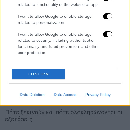
related to functionality of the website or app.
I want to allow Google to enable storage
related to personalization.
I want to allow Google to enable storage
related to security, including authentication
functionality and fraud prevention, and other
user protection.
CONFIRM
Παιδεία
|
17.09.2024 01:30
Πανελλήνιες 2025: Πότε ξεκινούν το νέο
Data Deletion
Data Access
Privacy Policy
έτος οι εξετάσεις
Πότε ξεκινούν και πότε ολοκληρώνονται οι
εξετάσεις