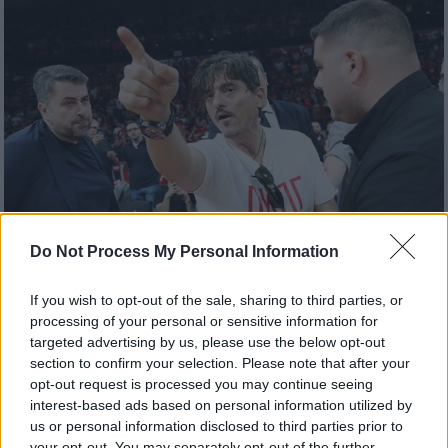
Do Not Process My Personal Information
Αθλητισμός
|
04.06.2025 15:00
If you wish to opt-out of the sale, sharing to third parties, or
Η καταγγελία της «ερυθρόλευκης» ΚΑΕ
processing of your personal or sensitive information for
targeted advertising by us, please use the below opt-out
κατά του Δημήτρη Γιαννακόπουλου
section to confirm your selection. Please note that after your
Οι Ερυθρόλευκοι ζητούν νέα τιμωρία
opt-out request is processed you may continue seeing
εισόδου του ιδιοκτήτη της ΚΑΕ
interest-based ads based on personal information utilized by
us or personal information disclosed to third parties prior to
Παναθηναϊκός για δύο χρόνια
your opt-out. You may separately opt-out of the further