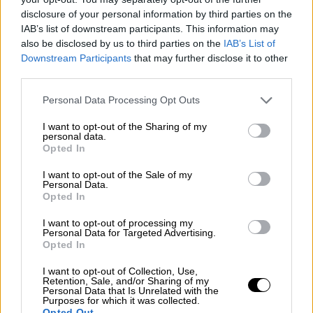
disclosure of your personal information by third parties on the
IAB’s list of downstream participants. This information may
also be disclosed by us to third parties on the
IAB’s List of
Downstream Participants
that may further disclose it to other
third parties.
Please note that this website/app uses one or more Google
Personal Data Processing Opt Outs
services and may gather and store information including but
not limited to your visit or usage behaviour. You may click to
I want to opt-out of the Sharing of my
personal data.
grant or deny consent to Google and its third-party tags to
Opted In
use your data for below specified purposes in below Google
consent section.
I want to opt-out of the Sale of my
Personal Data.
Opted In
I want to opt-out of processing my
Personal Data for Targeted Advertising.
Πολιτική
|
03.06.2025 11:23
Opted In
Μαρινάκης: «Δεν θα είμαστε θεατής
I want to opt-out of Collection, Use,
στις παθογένειες χρόνων - Αν δεν
Retention, Sale, and/or Sharing of my
Personal Data that Is Unrelated with the
εμφανιστούν θα αναβληθεί το
Purposes for which it was collected.
Opted Out