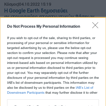
Κόσμος
|
04.10.2022 15:19
Η Google Earth δημοσιεύει
φωτογραφίες στρατιωτικών βάσεων
της Τουρκίας
Do Not Process My Personal Information
Αμερικανική μηχανή αναζήτησης στο
διαδίκτυο Google, δείχνει τις στρατιωτικές
If you wish to opt-out of the sale, sharing to third parties, or
βάσεις και τις εγκαταστάσεις της Τουρκίας
processing of your personal or sensitive information for
απροκάλυπτα, αναφέρει δημοσίευμα
targeted advertising by us, please use the below opt-out
section to confirm your selection. Please note that after your
opt-out request is processed you may continue seeing
interest-based ads based on personal information utilized by
us or personal information disclosed to third parties prior to
your opt-out. You may separately opt-out of the further
disclosure of your personal information by third parties on the
IAB’s list of downstream participants. This information may
also be disclosed by us to third parties on the
IAB’s List of
Downstream Participants
that may further disclose it to other
third parties.
Please note that this website/app uses one or more Google