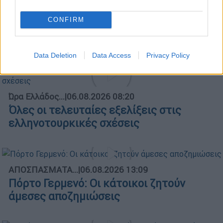
CONFIRM
Κεντρικό...
|
05.08.2026 19:49
Κεντρικό δελτίο ειδήσεων 05/08/2026
Data Deletion
Data Access
Privacy Policy
Ώρα Ελλάδος...
|
06.08.2026 08:20
Όλες οι τελευταίες εξελίξεις στις
ελληνοτουρκικές σχέσεις
ΑΠΟΣΠΑΣΜΑΤΑ...
|
06.08.2026 13:09
Πόρτο Γερμενό: Οι κάτοικοι ζητούν
άμεσες αποζημιώσεις