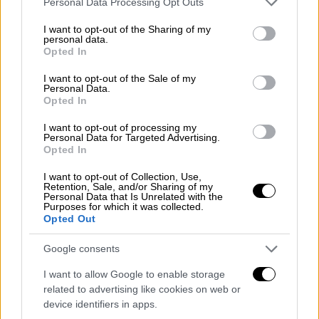
Personal Data Processing Opt Outs
services and may gather and store information including but
not limited to your visit or usage behaviour. You may click to
I want to opt-out of the Sharing of my
personal data.
grant or deny consent to Google and its third-party tags to
Opted In
use your data for below specified purposes in below Google
consent section.
I want to opt-out of the Sale of my
Κόσμος
|
12.06.2020 19:23
Personal Data.
Opted In
Η Τουρκία… εγκαθίσταται με 2
στρατιωτικές βάσεις στη Λιβύη
I want to opt-out of processing my
Personal Data for Targeted Advertising.
Παράλληλα, ξεκινά προετοιμασίες για
Opted In
εξορύξεις σε πετρελαιοπηγές της χώρας
I want to opt-out of Collection, Use,
Retention, Sale, and/or Sharing of my
ΑΛΛΑ #TAGS
Personal Data that Is Unrelated with the
Purposes for which it was collected.
ειδήσεις τώρα
Τουρκία
ΗΠΑ
Opted Out
Google consents
Συρία
Ρωσία
Ιράν
Λιβύη
I want to allow Google to enable storage
related to advertising like cookies on web or
device identifiers in apps.