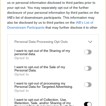
us or personal information disclosed to third parties prior to
your opt-out. You may separately opt-out of the further
disclosure of your personal information by third parties on the
IAB’s list of downstream participants. This information may
also be disclosed by us to third parties on the
IAB’s List of
Downstream Participants
that may further disclose it to other
third parties.
Please note that this website/app uses one or more Google
Open life
|
21.04.2020 12:55
Personal Data Processing Opt Outs
services and may gather and store information including but
«How To»: Μιλήστε για όλα όσα σας
not limited to your visit or usage behaviour. You may click to
I want to opt-out of the Sharing of my
έμαθε ο εγκλεισμός
personal data.
grant or deny consent to Google and its third-party tags to
Opted In
use your data for below specified purposes in below Google
Μιλήστε για όλα όσα σας έμαθε ο
consent section.
I want to opt-out of the Sale of my
εγκλεισμός. Αυτό είναι το μήνυμα
Personal Data.
διαδικτυακού εργαστηρίου που έχει τίτλο
Opted In
«How To», ξεκινά από τη Θεσσαλονίκη και
I want to opt-out of processing my
συμμετέχουν άτομα από την Ελλάδα και το
Personal Data for Targeted Advertising.
εξωτερικό. Μιλάει στο ethnos.gr, η
Opted In
εικαστικός, πρώην αντιδήμαρχος
I want to opt-out of Collection, Use,
Πολιτισμού, Έλλη Χρυσίδου, που
Retention, Sale, and/or Sharing of my