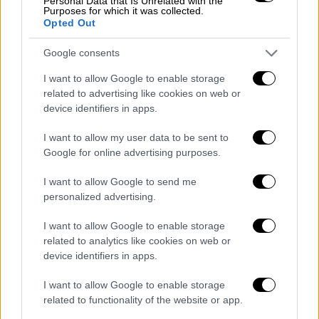
Personal Data that Is Unrelated with the
εμπνεύστηκε την ιδέα
Purposes for which it was collected.
Opted Out
ΑΛΛΑ #TAGS
Google consents
καραντίνα
ΗΠΑ
Ντόναλντ Τραμπ
I want to allow Google to enable storage
φορολογία
έμφυλη βία
Καστοριά
related to advertising like cookies on web or
device identifiers in apps.
κωμωδία
I want to allow my user data to be sent to
Google for online advertising purposes.
I want to allow Google to send me
personalized advertising.
I want to allow Google to enable storage
related to analytics like cookies on web or
device identifiers in apps.
I want to allow Google to enable storage
related to functionality of the website or app.