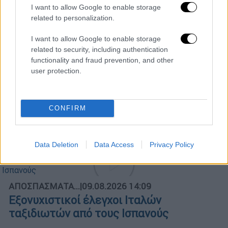
I want to allow Google to enable storage
related to personalization.
I want to allow Google to enable storage
related to security, including authentication
functionality and fraud prevention, and other
POPULAR VIDEOS
user protection.
Μεσημεριανό...
|
09.08.2026 14:15
CONFIRM
Μεσημεριανό δελτίο ειδήσεων
09/08/2026
Data Deletion
Data Access
Privacy Policy
ΑΠΟΣΠΑΣΜΑΤΑ...
|
09.08.2026 14:09
Εξονυχιστικοί έλεγχοι Ιταλών
ταξιδιωτών από τους Ισπανούς