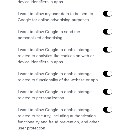
device identifiers in apps.
09/08/2026
I want to allow my user data to be sent to
Google for online advertising purposes.
Μεσημεριανό...
|
08.08.2026 14:03
I want to allow Google to send me
Μεσημεριανό δελτίο ειδήσεων
personalized advertising.
08/08/2026
I want to allow Google to enable storage
related to analytics like cookies on web or
device identifiers in apps.
Κεντρικό...
|
07.08.2026 19:53
I want to allow Google to enable storage
Κεντρικό δελτίο ειδήσεων 07/08/2026
related to functionality of the website or app.
I want to allow Google to enable storage
related to personalization.
I want to allow Google to enable storage
ΑΠΟΣΠΑΣΜΑΤΑ...
|
09.08.2026 14:09
related to security, including authentication
Εξονυχιστικοί έλεγχοι Ιταλών
functionality and fraud prevention, and other
user protection.