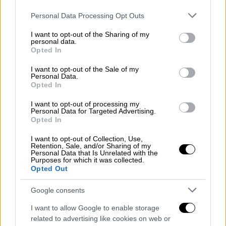
Please note that this website/app uses one or more Google
Personal Data Processing Opt Outs
services and may gather and store information including but
not limited to your visit or usage behaviour. You may click to
I want to opt-out of the Sharing of my
personal data.
grant or deny consent to Google and its third-party tags to
Opted In
use your data for below specified purposes in below Google
consent section.
I want to opt-out of the Sale of my
Personal Data.
Opted In
I want to opt-out of processing my
Personal Data for Targeted Advertising.
Opted In
I want to opt-out of Collection, Use,
Retention, Sale, and/or Sharing of my
Personal Data that Is Unrelated with the
Purposes for which it was collected.
POPULAR VIDEOS
Opted Out
Google consents
Μεσημεριανό...
|
09.08.2026 14:15
I want to allow Google to enable storage
Μεσημεριανό δελτίο ειδήσεων
related to advertising like cookies on web or