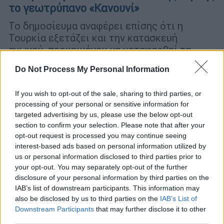
το γεωτρύπανο «Κανουνί»
Το δημοσίευμα αναφέρει επίσης ότι η
Τουρκία εξετάζει και την κατασκευή
αγωγού, προκειμένου να μεταφερθεί το
φυσικό αέριο που πιθανόν να βρει στην
Do Not Process My Personal Information
ανατολική Μεσόγειο μέσω του
ψευδοκράτους στην Ευρώπη
If you wish to opt-out of the sale, sharing to third parties, or
processing of your personal or sensitive information for
ΑΛΛΑ #TAGS
targeted advertising by us, please use the below opt-out
Τουρκία
ειδήσεις τώρα
Κρήτη
section to confirm your selection. Please note that after your
opt-out request is processed you may continue seeing
Ρετζέπ Ταγίπ Ερντογάν
interest-based ads based on personal information utilized by
us or personal information disclosed to third parties prior to
ελληνοτουρκικές σχέσεις
πόλεμος
your opt-out. You may separately opt-out of the further
disclosure of your personal information by third parties on the
IAB’s list of downstream participants. This information may
Ανατολική Μεσόγειος
also be disclosed by us to third parties on the
IAB’s List of
Downstream Participants
that may further disclose it to other
third parties.