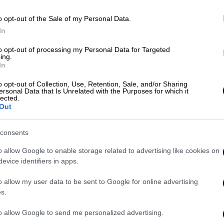
Πολιτική
|
03.10.2023 10:55
o opt-out of the Sale of my Personal Data.
Αλλάζουν όλα στους ΟΤΑ: Τέλος
In
τα ΝΠΔΔ των Δήμων,
to opt-out of processing my Personal Data for Targeted
μεταφέρονται αρμοδιότητες - Τι
ing.
ισχύει για τον ορισμό
In
αντιδημάρχων
o opt-out of Collection, Use, Retention, Sale, and/or Sharing
ersonal Data that Is Unrelated with the Purposes for which it
Στους δήμους η αρμοδιότητα
lected.
αποκομιδής σκουπιδιών από δρόμους
Out
για τους οποίους είχε ευθύνη η
περιφέρεια
consents
o allow Google to enable storage related to advertising like cookies on
evice identifiers in apps.
o allow my user data to be sent to Google for online advertising
Οικονομία
|
28.03.2023 20:40
s.
Υπ. Εσωτερικών: «Ναι» σε 850
to allow Google to send me personalized advertising.
νέες προσλήψεις σε ΟΤΑ