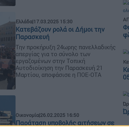
ΑΠ
Ελλάδα
|
17.03.2025 15:30
Φ
Κατεβάζουν ρολά οι Δήμοι την
φ
Παρασκευή
Την προκήρυξη 24ωρης πανελλαδικής
απεργίας για το σύνολο των
εργαζομένων στην Τοπική
Κε
Αυτοδιοίκηση την Παρασκευή 21
Κ
Μαρτίου, αποφάσισε η ΠΟΕ-ΟΤΑ
0
Ώρ
Ώ
Οικονομία
|
26.02.2025 16:50
Παράταση υποβολής αιτήσεων σε