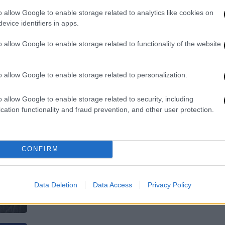
Το υπουργείο Εσωτερικών ενέκρινε
o allow Google to enable storage related to analytics like cookies on
850 νέες θέσεις εργασίας σε ΟΤΑ α'
evice identifiers in apps.
βαθμού μέσω προκηρύξεων του ΑΣΕΠ
o allow Google to enable storage related to functionality of the website
o allow Google to enable storage related to personalization.
Ελλάδα
|
24.03.2023 10:56
o allow Google to enable storage related to security, including
ΑΣΕΠ: Μπαράζ προσλήψεων με
cation functionality and fraud prevention, and other user protection.
133 θέσεις εργασίας σε ΟΤΑ και
φορείς του δημοσίου
Το proson.gr συγκέντρωσε και σας
CONFIRM
παρουσιάζει τις 133 θέσεις εργασίας
που «τρέχουν» σε πέντε φορείς του
Data Deletion
Data Access
Privacy Policy
ελληνικού δημοσίου