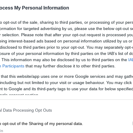
τέσσερα προγράμματα
ocess My Personal Information
ενεργειακής αναβάθμισης
ΑΠ
Τι πρέπει να γνωρίζουν οι πολίτες
to opt-out of the sale, sharing to third parties, or processing of your per
Φ
formation for targeted advertising by us, please use the below opt-out s
Μ
r selection. Please note that after your opt-out request is processed y
eing interest-based ads based on personal information utilized by us or
disclosed to third parties prior to your opt-out. You may separately opt-
losure of your personal information by third parties on the IAB’s list of
. This information may also be disclosed by us to third parties on the
IA
Οικονομία
|
12.10.2024 10:01
Participants
that may further disclose it to other third parties.
Ρύθμιση οφειλών: Έως και 60
δόσεις για χρέη σε ΟΤΑ και ΔΕΥΑ -
 that this website/app uses one or more Google services and may gath
including but not limited to your visit or usage behaviour. You may click 
Τι πρέπει να γνωρίζουν οι
 to Google and its third-party tags to use your data for below specifi
οφειλέτες
ogle consent section.
Ανοίγει ο δρόμος για την ρύθμιση
χρεών και με ευνοϊκές ρυθμίσεις για
l Data Processing Opt Outs
ευάλωτους πολίτες
o opt-out of the Sharing of my personal data.
In