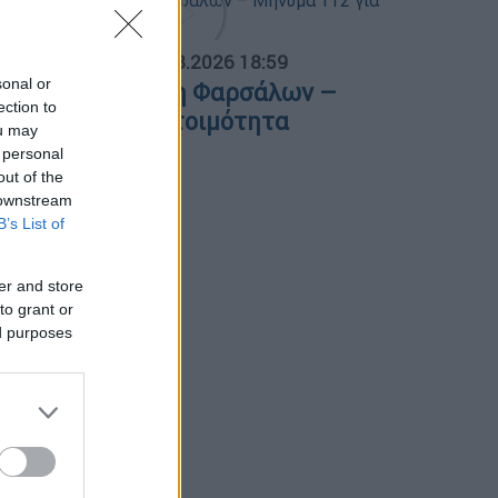
ΟΣΠΑΣΜΑΤΑ...
|
06.08.2026 18:59
sonal or
ωτιά στην Κρήνη Φαρσάλων –
ection to
ήνυμα 112 για ετοιμότητα
ou may
 personal
out of the
 downstream
B’s List of
er and store
to grant or
ed purposes