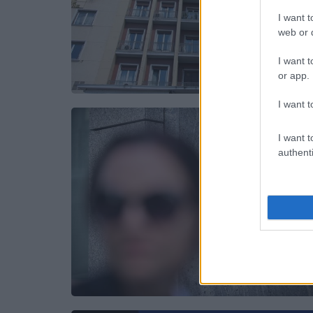
I want t
web or d
I want t
or app.
I want t
I want t
authenti