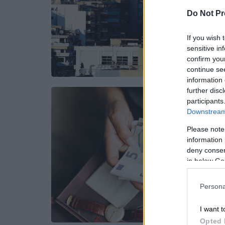
Do Not Pr
If you wish 
sensitive in
confirm you
continue se
information 
further disc
participants
Downstream 
Please note
information 
deny consent
in below Go
Persona
I want t
Opted 