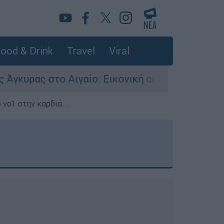
ood & Drink
Travel
Viral
 Αιγαίο: Εικονική αερομαχία ανάμεσα σε ελληνι
 νο1 στην καρδιά...