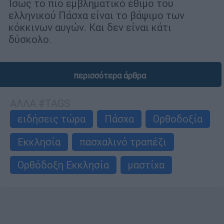
Ίσως το πιο εμβληματικό έθιμο του
ελληνικού Πάσχα είναι το βάψιμο των
κόκκινων αυγών. Και δεν είναι κάτι
δύσκολο.
περισσότερα άρθρα
ΑΛΛΑ #TAGS
ειδήσεις τώρα
Πάσχα
Ορθοδοξία
Εκκλησία
πασχαλινό τραπέζι
Ορθόδοξη Εκκλησία
μαστίχα