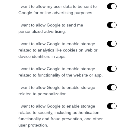
I want to allow my user data to be sent to
Google for online advertising purposes.
I want to allow Google to send me
personalized advertising.
I want to allow Google to enable storage
related to analytics like cookies on web or
device identifiers in apps.
Εκκλησία
|
13.04.2023 07:35
I want to allow Google to enable storage
Μεγάλη Πέμπτη: Τι γιορτάζουμε σήμερα
related to functionality of the website or app.
- Ο συμβολισμός της ημέρας
I want to allow Google to enable storage
Η Μεγάλη Πέμπτη σύμφωνα με την
related to personalization.
Ορθόδοξη Εκκλησία αφιερώνεται στην
ανάμνηση τεσσάρων γεγονότων τα οποία
I want to allow Google to enable storage
περιγράφονται στα Ευαγγέλια και τα οποία
related to security, including authentication
συνέβησαν σύμφωνα με τις ευαγγελικές
functionality and fraud prevention, and other
user protection.
αναφορές λίγο πριν τη Σταύρωση