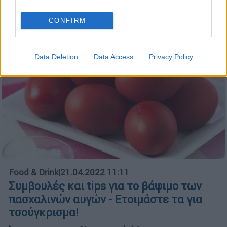
CONFIRM
Data Deletion
Data Access
Privacy Policy
Food & Drink
|
21.04.2022 11:11
Συμβουλές και tips για το βάψιμο των
πασχαλινών αυγών - Ετοιμάστε τα για
τσούγκρισμα!