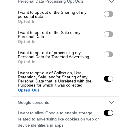
Personal Data Processing Opt Outs
services and may gather and store information including but
not limited to your visit or usage behaviour. You may click to
I want to opt-out of the Sharing of my
personal data.
grant or deny consent to Google and its third-party tags to
Opted In
use your data for below specified purposes in below Google
consent section.
I want to opt-out of the Sale of my
Personal Data.
Opted In
Ελλάδα
|
13.04.2023 18:16
Πώς θα λειτουργήσουν Μεγάλη
I want to opt-out of processing my
Personal Data for Targeted Advertising.
Παρασκευή και Μεγάλο Σάββατο τα
Opted In
καταστήματα – Τι ισχύει για τις
I want to opt-out of Collection, Use,
τράπεζες
Retention, Sale, and/or Sharing of my
Personal Data that Is Unrelated with the
Δείτε αναλυτικά τι ισχύει
Purposes for which it was collected.
Opted Out
Google consents
I want to allow Google to enable storage
related to advertising like cookies on web or
device identifiers in apps.