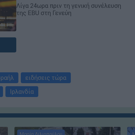
Λίγα 24ωρα πριν τη γενική συνέλευση
της EBU στη Γενεύη
σραήλ
ειδήσεις τώρα
Ιρλανδία
Μαρία Λιλιοπούλου
Μ