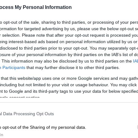
Στόχος της νέας διοργάνωσης είναι
ocess My Personal Information
να δημιουργήσει μια κοινή πλατφόρμα
για την Ασία, όπου «οι πολιτισμοί
ΑΠ
to opt-out of the sale, sharing to third parties, or processing of your per
συναντιούνται, οι φωνές ενισχύονται
Φ
formation for targeted advertising by us, please use the below opt-out s
και οι δημιουργικές κοινότητες
φ
r selection. Please note that after your opt-out request is processed y
συνδέονται πέρα από σύνορα»
eing interest-based ads based on personal information utilized by us or
disclosed to third parties prior to your opt-out. You may separately opt-
losure of your personal information by third parties on the IAB’s list of
. This information may also be disclosed by us to third parties on the
IA
Participants
that may further disclose it to other third parties.
Τηλεόραση
|
15.12.2025 13:07
 that this website/app uses one or more Google services and may gath
Και επίσημα 35 χώρες στη Βιέννη
including but not limited to your visit or usage behaviour. You may click 
για τη Eurovision 2026 - Η
 to Google and its third-party tags to use your data for below specifi
ανακοίνωση της EBU
ogle consent section.
Το πανόραμα του 70ού Διαγωνισμού
αποκαλύφθηκε
l Data Processing Opt Outs
o opt-out of the Sharing of my personal data.
In