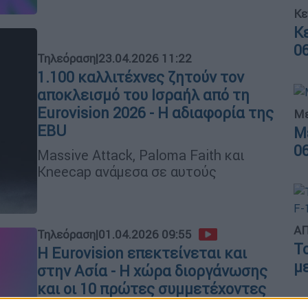
Κε
Κ
0
Τηλεόραση
|
23.04.2026 11:22
1.100 καλλιτέχνες ζητούν τον
αποκλεισμό του Ισραήλ από τη
Eurovision 2026 - Η αδιαφορία της
Με
EBU
Μ
0
Massive Attack, Paloma Faith και
Kneecap ανάμεσα σε αυτούς
ΑΠ
Τηλεόραση
|
01.04.2026 09:55
Τ
Η Eurovision επεκτείνεται και
μ
στην Ασία - Η χώρα διοργάνωσης
και οι 10 πρώτες συμμετέχοντες