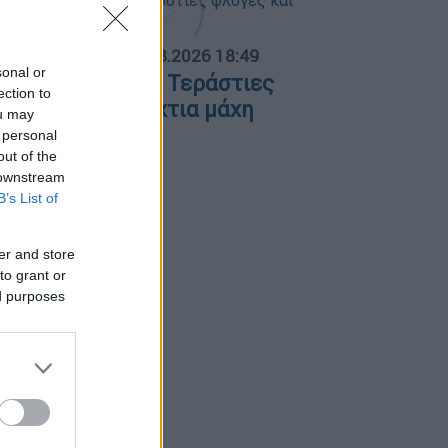
ΟΣΠΑΣΜΑΤΑ...
|
06.08.2026 18:49
sonal or
ωτιά στη Σκύρο: Τεράστιες
ection to
λόγες και ολονύχτια μάχη
ou may
 personal
out of the
 downstream
B’s List of
er and store
to grant or
ed purposes