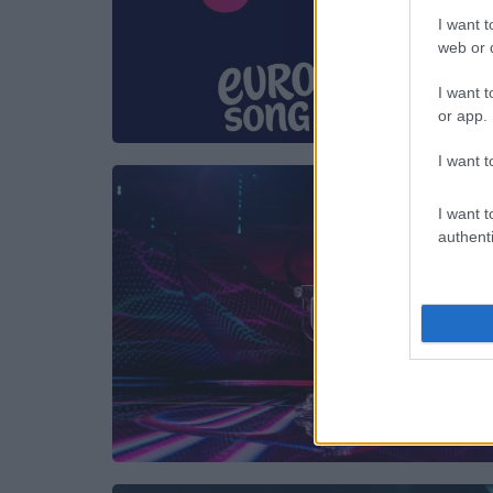
I want t
web or d
I want t
or app.
I want t
I want t
authenti