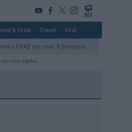
ood & Drink
Travel
Viral
α τους 8 βιασμούς τουριστριών - «Μόνο 3 περιστ
 νο1 στην καρδιά...