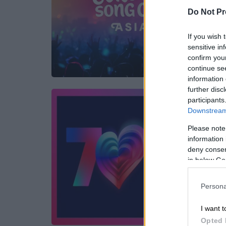
Do Not Pr
If you wish 
sensitive in
confirm you
continue se
information 
further disc
participants
Downstream 
Please note
information 
deny consent
in below Go
Persona
I want t
Opted 