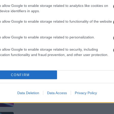
o allow Google to enable storage related to analytics like cookies on
Τα απρόσμενα ναι και τα όχι που δεν
evice identifiers in apps.
αποχώρησαν
o allow Google to enable storage related to functionality of the website
o allow Google to enable storage related to personalization.
Τηλεόραση
|
05.12.2025 15:31
o allow Google to enable storage related to security, including
Eurovision 2026: Το Ισραήλ, οι
cation functionality and fraud prevention, and other user protection.
αποχωρήσεις και το... μισογεμάτο
ποτήρι
Μετά τη χθεσινή έντονη και ιστορική
CONFIRM
μέρα για τον διαγωνισμό, πολλοί είναι
εκείνοι που υποστήριξαν ότι ο
διαγωνισμός φτάνει στη «δύση» του
Data Deletion
Data Access
Privacy Policy