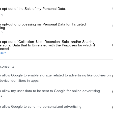
o opt-out of the Sale of my Personal Data.
Τηλεόραση
|
13.12.2025 13:06
In
Κρίση στη Eurovision: Το Nemo
επέστρεψε το τρόπαιο του λόγω
to opt-out of processing my Personal Data for Targeted
ing.
της συμμετοχής του Ισράηλ - Η
In
απάντηση της EBU
o opt-out of Collection, Use, Retention, Sale, and/or Sharing
Αποχωρήσεις χωρών και επιστροφές
ersonal Data that Is Unrelated with the Purposes for which it
lected.
τροπαίων μετά την απόφαση των
Out
μελών της EBU να παραμείνει το
Ισραήλ στον διαγωνισμό
consents
o allow Google to enable storage related to advertising like cookies on
evice identifiers in apps.
o allow my user data to be sent to Google for online advertising
Τηλεόραση
|
09.12.2025 10:38
s.
Έτσι ψήφισαν οι χώρες σχετικά με
την παραμονή του Ισραήλ στο
to allow Google to send me personalized advertising.
διαγωνισμό της Eurovision