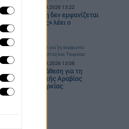
ΟΣΠΑΣΜΑΤΑ...
|
08.08.2026 13:22
arfin: «Η 46χρονη δεν εμφανίζεται
τις φωτογραφίες» λέει ο
ικηγόρος της
ΟΣΠΑΣΜΑΤΑ...
|
08.08.2026 13:08
ολιτική αντιπαράθεση για τη
υμφωνία Σαουδικής Αραβίας
Πακιστάν και Τουρκίας