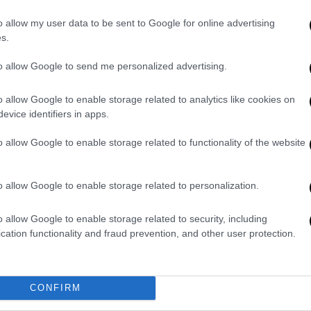
ΑΠ
o allow my user data to be sent to Google for online advertising
M
s.
Κόσμος
|
13.09.2019 11:29
σ
Έμαθαν σε ποντίκια να παίζουν
to allow Google to send me personalized advertising.
δ
κρυφτό και εδώ προκύπτει ηθικό
ζήτημα
o allow Google to enable storage related to analytics like cookies on
evice identifiers in apps.
Τα ποντίκια έδειχναν να
απολαμβάνουν το παιχνίδι - Τι
o allow Google to enable storage related to functionality of the website
ΑΠ
αναφέρει ο επικεφαλής της έρευνας
Π
περί ηθικού ζητήματος
o allow Google to enable storage related to personalization.
σ
,
o allow Google to enable storage related to security, including
cation functionality and fraud prevention, and other user protection.
Κόσμος
|
24.01.2019 11:18
Κινέζοι επιστήμονες
δημιούργησαν μαϊμούδες με
CONFIRM
νευροψυχικές διαταραχές