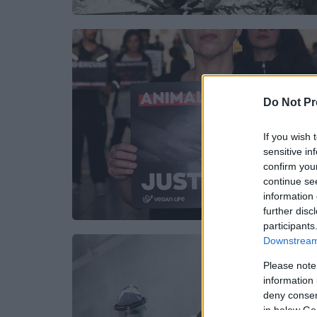
Do Not Pr
If you wish 
sensitive in
confirm you
continue se
information 
further disc
participants
Downstream 
Please note
information 
deny consent
in below Go