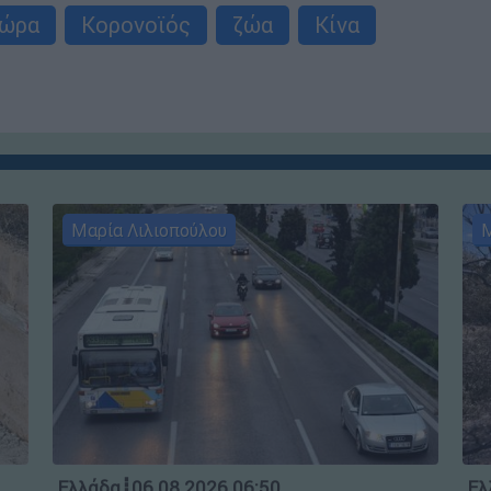
τώρα
Κορονοϊός
ζώα
Κίνα
Μαρία Λιλιοπούλου
Μ
Ελλάδα
┋
06.08.2026 06:50
Ελ