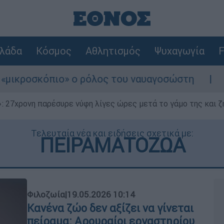
λάδα
Κόσμος
Αθλητισμός
Ψυχαγωγία
F
πιο» ο ρόλος του ναυαγοσώστη
Συναγερμός
 27χρονη παρέσυρε νύφη λίγες ώρες μετά το γάμο της και ζη
Τελευταία νέα και ειδήσεις σχετικά με:
ΠΕΙΡΑΜΑΤΟΖΩΑ
Φιλοζωία
|
19.05.2026 10:14
Κανένα ζώο δεν αξίζει να γίνεται
πείραμα: Aρουραίοι εργαστηρίου