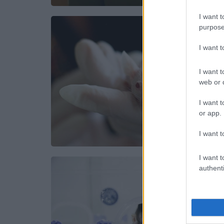
I want t
purpose
I want 
I want t
web or d
I want t
or app.
I want t
I want t
authenti