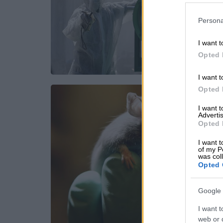
Persona
I want t
Opted 
I want t
Opted 
I want 
Advertis
Opted 
I want t
of my P
was col
Opted 
Google 
I want t
web or d