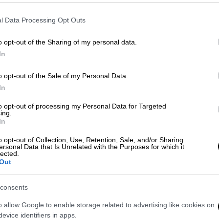
πειραματόζωα για τον κοροναϊό
0
l Data Processing Opt Outs
Βρετανοί επιστήμονες αναζητούν 24
άτομα στα οποία θα γίνει έγχυση των
o opt-out of the Sharing of my personal data.
δύο πιο αδύναμων στελεχών του ιού
Με
In
Μ
o opt-out of the Sale of my Personal Data.
0
In
to opt-out of processing my Personal Data for Targeted
ing.
Κόσμος
|
28.11.2019 18:25
In
Πειραματόζωα: Οι επιστήμονες
ΑΠ
o opt-out of Collection, Use, Retention, Sale, and/or Sharing
αναζητούν εναλλακτικές
ersonal Data that Is Unrelated with the Purposes for which it
Ι
lected.
μεθόδους
κ
Out
α
Η εξέλιξη πρέπει να αποκτήσει πιο
ανθρώπινο πρόσωπο
consents
o allow Google to enable storage related to advertising like cookies on
evice identifiers in apps.