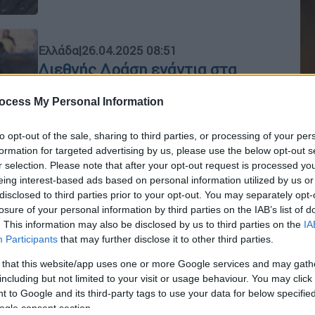
Ελλάδα
|
26.04.2025 08:51
Διεθνής Δράση ενάντια στα
Πειράματα σε Ζώα: Η Αθήνα
ocess My Personal Information
συμμετέχει πρώτη φορά - Πώς
ξεχωρίζουν τα cruelty-free
to opt-out of the sale, sharing to third parties, or processing of your per
προϊόντα
formation for targeted advertising by us, please use the below opt-out s
Μόνο το 2023 στην Ελλάδα
r selection. Please note that after your opt-out request is processed y
eing interest-based ads based on personal information utilized by us or
χρησιμοποιήθηκαν 32.935 ζώα
disclosed to third parties prior to your opt-out. You may separately opt-
losure of your personal information by third parties on the IAB’s list of
. This information may also be disclosed by us to third parties on the
IA
Participants
that may further disclose it to other third parties.
 that this website/app uses one or more Google services and may gath
Κόσμος
|
10.03.2020 16:29
including but not limited to your visit or usage behaviour. You may click 
Μεγάλη Βρετανία: Δίνουν 3.500
Κε
 to Google and its third-party tags to use your data for below specifi
λίρες σε εθελοντές -
Κ
ogle consent section.