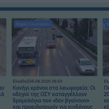
Μαρία Λιλιοπούλου
Μ
Ελλάδα
┋
06.08.2026 06:50
Ελ
αν
Κυνήγι χρόνου στα λεωφορεία: Οι
Πύ
ιά
οδηγοί της ΟΣΥ καταγγέλλουν
20
δρομολόγια που «δεν βγαίνουν»
χα
και προειδοποιούν για κινδύνους
κί