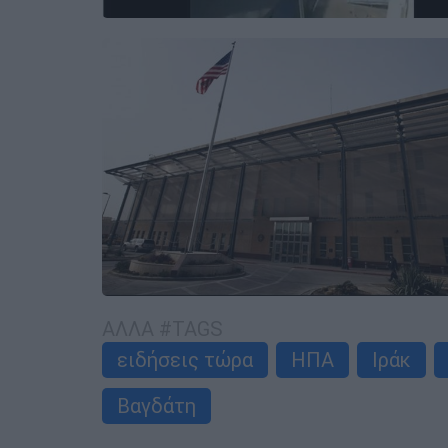
ΑΛΛΑ #TAGS
ειδήσεις τώρα
ΗΠΑ
Ιράκ
Βαγδάτη