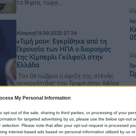
τα θηρία, τώρα…
Κε
Κ
Κόσμος
|
19.09.2025 07:34
0
«Τιμή μου»: Εγκρίθηκε από τη
Γερουσία των ΗΠΑ ο διορισμός
της Κίμπερλι Γκίλφοϊλ στην
Ελλάδα
Ώρ
Ώ
Τον Οκτώβριο η άφιξη της στενής
συνεργάτιδας του Τραμπ στην Αθήνα
ocess My Personal Information
Ώρ
Ώ
to opt-out of the sale, sharing to third parties, or processing of your per
Ελλάδα
|
04.08.2023 22:10
formation for targeted advertising by us, please use the below opt-out s
Σάλος με την ανευθυνότητα
r selection. Please note that after your opt-out request is processed y
eing interest-based ads based on personal information utilized by us or
αστυνομικού: Φαίνεται σε βίντεο