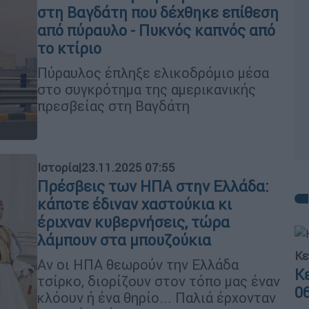
στη Βαγδάτη που δέχθηκε επίθεση
από πύραυλο - Πυκνός καπνός από
το κτίριο
Πύραυλος έπληξε ελικοδρόμιο μέσα
στο συγκρότημα της αμερικανικής
πρεσβείας στη Βαγδάτη
Ιστορία
|
23.11.2025 07:55
Πρέσβεις των ΗΠΑ στην Ελλάδα:
κάποτε έδιναν χαστούκια κι
έριχναν κυβερνήσεις, τώρα
λάμπουν στα μπουζούκια
Κε
Αν οι ΗΠΑ θεωρούν την Ελλάδα
Κ
τσίρκο, διορίζουν στον τόπο μας έναν
0
κλόουν ή ένα θηρίο... Παλιά έρχονταν