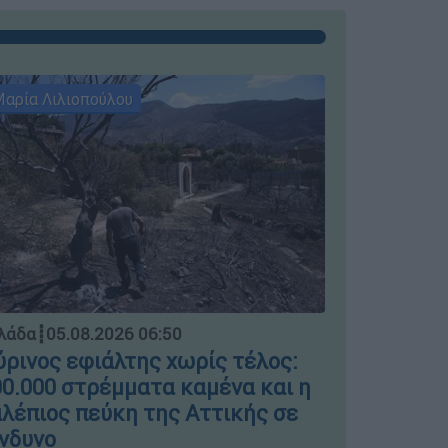
αρία Λιλιοπούλου
Μαρία Λιλι
Ελλάδα
┋
04.
λάδα
┋
05.08.2026 06:50
Μπλόκο σ
ρινος εφιάλτης χωρίς τέλος:
ΣΤΑΣΥ γι
0.000 στρέμματα καμένα και η
πινακίδε
λέπιος πεύκη της Αττικής σε
νδυνο