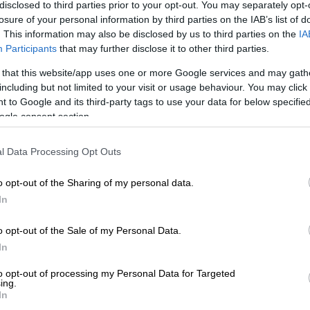
disclosed to third parties prior to your opt-out. You may separately opt-
να τρώει κοτομπουκιές και να έχει
losure of your personal information by third parties on the IAB’s list of
ΑΠ
αφήσει το όπλο κάτω - Φυλούσε
. This information may also be disclosed by us to third parties on the
IA
Φ
στόχο υψηλού κινδύνου
Participants
that may further disclose it to other third parties.
φ
Μάλιστα εικάζεται πως φρουρεί την
 that this website/app uses one or more Google services and may gath
πρεσβεία των Ηνωμένων Πολιτειών
including but not limited to your visit or usage behaviour. You may click 
 to Google and its third-party tags to use your data for below specifi
ogle consent section.
l Data Processing Opt Outs
Πολιτική
|
01.09.2022 18:46
Η συνεργασία στον τομέα της
o opt-out of the Sharing of my personal data.
ασφάλειας στο επίκεντρο της
In
συνάντησης Θεοδωρικάκου -
Τσούνη
o opt-out of the Sale of my Personal Data.
In
Με τον πρέσβη των ΗΠΑ
συναντήθηκε ο υπουργός προστασίας
to opt-out of processing my Personal Data for Targeted
ing.
του πολίτη
In