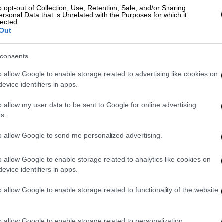
o opt-out of Collection, Use, Retention, Sale, and/or Sharing
ersonal Data that Is Unrelated with the Purposes for which it
lected.
Αθλητισμός
|
19.08.2022 21:10
Out
«Let's go Greece»: Το
χιουμοριστικό βιντεάκι της
consents
πρεσβείας των ΗΠΑ για τον αγώνα
o allow Google to enable storage related to advertising like cookies on
μπάσκετ Ελλάδας-Τουρκίας
evice identifiers in apps.
Την υποστήριξή της έδειξε η
o allow my user data to be sent to Google for online advertising
πρεσβεία των ΗΠΑ στην Αθήνα για
s.
τον αγώνα της Εθνικής ομάδας
μπάσκετ απέναντι στην Τουρκία
to allow Google to send me personalized advertising.
o allow Google to enable storage related to analytics like cookies on
Πολιτική
|
28.04.2022 21:35
evice identifiers in apps.
«Η αποχώρηση του Τζέφρι Πάιατ
o allow Google to enable storage related to functionality of the website
δυστυχώς συμπίπτει με την
έξαρση της τουρκικής
παραβατικής συμπεριφοράς» - Το
o allow Google to enable storage related to personalization.