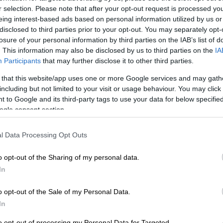
r selection. Please note that after your opt-out request is processed y
eing interest-based ads based on personal information utilized by us or
Κε
disclosed to third parties prior to your opt-out. You may separately opt-
Κ
Σαν Σήμερα
|
20.08.2023 00:00
losure of your personal information by third parties on the IAB’s list of
0
Λέον Τρότσκι: Γιατί ο Στάλιν τον
. This information may also be disclosed by us to third parties on the
IA
Participants
that may further disclose it to other third parties.
μισούσε θανάσιμα και ορκίστηκε
να τον εξοντώσει – Από μια
 that this website/app uses one or more Google services and may gath
ορειβατική αξίνα πήρε την
including but not limited to your visit or usage behaviour. You may click 
 to Google and its third-party tags to use your data for below specifi
ικανοποίηση που περίμενε χρόνια
ΑΠ
ogle consent section.
ο ηγέτης της ΕΣΣΔ
Φ
φ
Ο Λέον Τρότσκι ήταν θεωρητικός του
l Data Processing Opt Outs
μαρξισμού, επαναστάτης, συγγραφέας
και θεμελιωτής του μαρξιστικού
o opt-out of the Sharing of my personal data.
ρεύματος που έμεινε γνωστό με το
In
όνομα του: Τροτσκισμός.
Ώρ
o opt-out of the Sale of my Personal Data.
Ό
In
ε
to opt-out of processing my Personal Data for Targeted