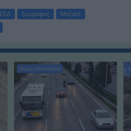
ΣΣΔ
ζωγράφος
Μεξικό
Μαρία Λιλιοπούλου
Μ