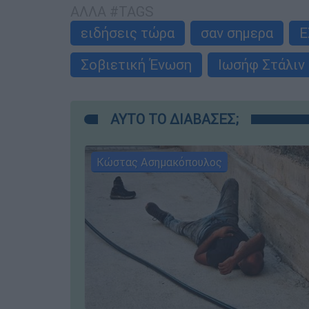
ΑΛΛΑ #TAGS
ειδήσεις τώρα
σαν σημερα
Ε
Σοβιετική Ένωση
Ιωσήφ Στάλιν
ΑΥΤΟ ΤΟ ΔΙΑΒΑΣΕΣ;
Κώστας Ασημακόπουλος