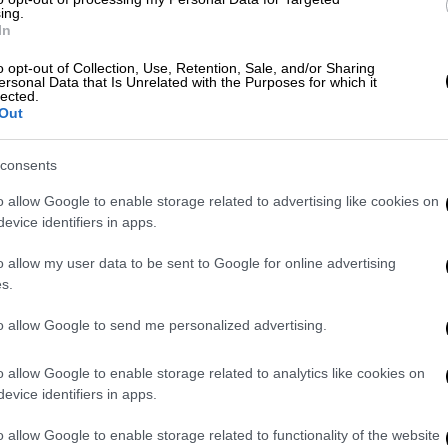
ing.
Κόσμος
|
19.06.2023 11:48
In
Πέθανε ο εγγονός του Τρότσκι -
o opt-out of Collection, Use, Retention, Sale, and/or Sharing
Ήταν ο τελευταίος μάρτυρας της
ΑΘ
ersonal Data that Is Unrelated with the Purposes for which it
δολοφονίας του
lected.
Α
Out
0
Ίδρυσε στο Μεξικό το Μουσείο του
Σπιτιού του Λέοντα Τρότσκι
consents
o allow Google to enable storage related to advertising like cookies on
evice identifiers in apps.
Θέατρο
|
26.04.2022 17:34
o allow my user data to be sent to Google for online advertising
s.
Μικρό Αναρχικό Καλοκαίρι /
Βαρκελώνη ‘36: Η νέα παράσταση
to allow Google to send me personalized advertising.
των RMS MATAROA καταπιάνεται
με τα γεγονότα του Ισπανικού
o allow Google to enable storage related to analytics like cookies on
Εμφυλίου
evice identifiers in apps.
Με καθαρή κριτική ματιά πάνω στην
o allow Google to enable storage related to functionality of the website