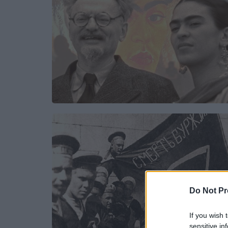
Do Not Pr
If you wish 
sensitive in