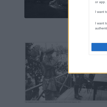
or app.
I want t
I want t
authenti