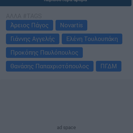
ΑΛΛΑ #TAGS
Άρειος Πάγος
Novartis
Γιάννης Αγγελής
Ελένη Τουλουπάκη
Προκόπης Παυλόπουλος
Θανάσης Παπαχριστόπουλος
ΠΓΔΜ