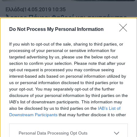
Ελλάδα
|
14.05.2019 10:35
Άρειος Πάγος: Φαβορί και αουτσάιντερ
για πρόεδρο και εισαγγελέα
Do Not Process My Personal Information
Ποια πρόσωπα θα διεκδικήσουν τις θέσεις
του προέδρου και του εισαγγελέα του
If you wish to opt-out of the sale, sharing to third parties, or
Ανωτάτου Δικαστηρίου, καθώς οι θητείες
processing of your personal or sensitive information for
targeted advertising by us, please use the below opt-out
των νυν επικεφαλής ολοκληρώνονται τον
section to confirm your selection. Please note that after your
Ιούνιο
opt-out request is processed you may continue seeing
interest-based ads based on personal information utilized by
us or personal information disclosed to third parties prior to
your opt-out. You may separately opt-out of the further
disclosure of your personal information by third parties on the
IAB’s list of downstream participants. This information may
also be disclosed by us to third parties on the
IAB’s List of
Downstream Participants
that may further disclose it to other
third parties.
Please note that this website/app uses one or more Google
Personal Data Processing Opt Outs