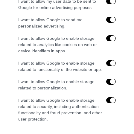
I want to allow my user data to be sent to
Google for online advertising purposes.
I want to allow Google to send me
personalized advertising.
I want to allow Google to enable storage
related to analytics like cookies on web or
Ελλάδα
|
19.02.2019 19:45
device identifiers in apps.
Εισαγγελική παρέμβαση για τις
I want to allow Google to enable storage
καταγγελίες ξυλοδαρμών από την μαφία
related to functionality of the website or app.
Κορυδαλλού
I want to allow Google to enable storage
ο κ. Αραβαντινός μεταξύ των άλλων
related to personalization.
ανέφερε ότι από μέλη της επονομαζόμενης
«Μαφίας του Κορυδαλλού»
I want to allow Google to enable storage
related to security, including authentication
functionality and fraud prevention, and other
user protection.