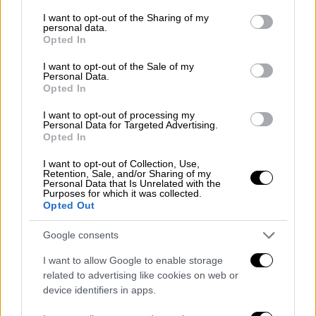
services and may gather and store information including but
not limited to your visit or usage behaviour. You may click to
I want to opt-out of the Sharing of my
personal data.
grant or deny consent to Google and its third-party tags to
Opted In
use your data for below specified purposes in below Google
consent section.
I want to opt-out of the Sale of my
Personal Data.
Ελλάδα
|
10.05.2019 12:28
Opted In
Κουφοντίνας: Παρέμβαση του Αρείου
I want to opt-out of processing my
Πάγου για το «όχι» και την απεργία
Personal Data for Targeted Advertising.
πείνας
Opted In
Ζήτησε τον φάκελο της υπόθεσης η
I want to opt-out of Collection, Use,
Retention, Sale, and/or Sharing of my
εισαγγελία του Αρείου Πάγου
Personal Data that Is Unrelated with the
Purposes for which it was collected.
Opted Out
Google consents
I want to allow Google to enable storage
related to advertising like cookies on web or
device identifiers in apps.