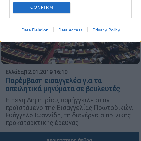
CONFIRM
Data Deletion
Data Access
Privacy Policy
Ελλάδα
|
12.01.2019 16:10
Παρέμβαση εισαγγελέα για τα
απειλητικά μηνύματα σε βουλευτές
Η Ξένη Δημητρίου, παρήγγειλε στον
προϊστάμενο της Εισαγγελίας Πρωτοδικών,
Ευάγγελο Ιωαννίδη, τη διενέργεια ποινικής
προκαταρκτικής έρευνας
περισσότερα άρθρα