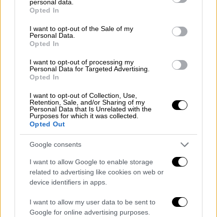
personal data.
grant or deny consent to Google and its third-party tags to
Opted In
use your data for below specified purposes in below Google
consent section.
I want to opt-out of the Sale of my
Personal Data.
Opted In
I want to opt-out of processing my
Personal Data for Targeted Advertising.
Ελλάδα
|
12.01.2019 22:30
Opted In
Επίθεση με μολότοφ εναντίον ΜΑΤ στην
I want to opt-out of Collection, Use,
Πατησίων
Retention, Sale, and/or Sharing of my
Personal Data that Is Unrelated with the
Purposes for which it was collected.
Από την επίθεση δεν έχουν αναφερθεί
Opted Out
τραυματισμοί ή συλλήψεις
Google consents
I want to allow Google to enable storage
related to advertising like cookies on web or
device identifiers in apps.
I want to allow my user data to be sent to
Google for online advertising purposes.