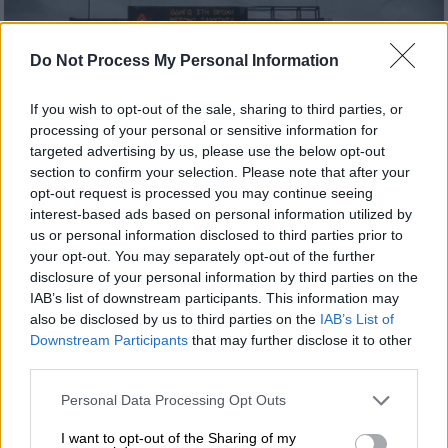
Do Not Process My Personal Information
If you wish to opt-out of the sale, sharing to third parties, or
processing of your personal or sensitive information for
targeted advertising by us, please use the below opt-out
section to confirm your selection. Please note that after your
opt-out request is processed you may continue seeing
Ελλάδα
|
12.01.2019 22:41
interest-based ads based on personal information utilized by
Καιρός: Βροχές, καταιγίδες και χιόνια
us or personal information disclosed to third parties prior to
την Κυριακή
your opt-out. You may separately opt-out of the further
disclosure of your personal information by third parties on the
Τοπικά περιορισμένη ορατότητα στα
IAB’s list of downstream participants. This information may
ηπειρωτικά τις πρωινές και βραδινές ώρες
also be disclosed by us to third parties on the
IAB’s List of
Downstream Participants
that may further disclose it to other
third parties.
Please note that this website/app uses one or more Google
Personal Data Processing Opt Outs
services and may gather and store information including but
not limited to your visit or usage behaviour. You may click to
I want to opt-out of the Sharing of my