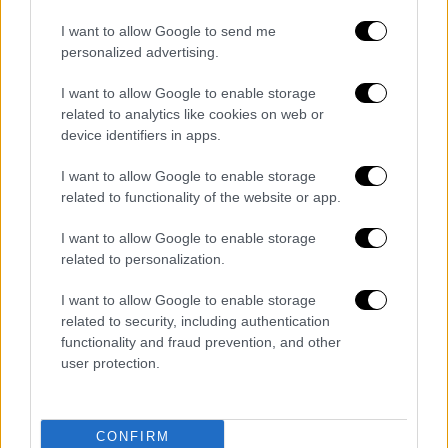
I want to allow Google to send me
personalized advertising.
I want to allow Google to enable storage
related to analytics like cookies on web or
Ελλάδα
|
12.01.2019 22:19
device identifiers in apps.
Η στιγμή που οι εκπαιδευτικοί
I want to allow Google to enable storage
εισβάλλουν στο στούντιο της ΕΡΤ (vid)
related to functionality of the website or app.
Παρακολουθείστε το σχετικό στιγμιότυπο
I want to allow Google to enable storage
related to personalization.
I want to allow Google to enable storage
related to security, including authentication
functionality and fraud prevention, and other
user protection.
CONFIRM