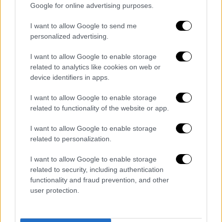
Google for online advertising purposes.
Κεντρικό δελτίο ειδήσεων 07/08/2026
I want to allow Google to send me
personalized advertising.
I want to allow Google to enable storage
ΑΠΟΣΠΑΣΜΑΤΑ...
|
08.08.2026 13:08
related to analytics like cookies on web or
Πολιτική αντιπαράθεση για τη
device identifiers in apps.
συμφωνία Σαουδικής Αραβίας ,Πακιστάν
I want to allow Google to enable storage
και Τουρκίας
related to functionality of the website or app.
I want to allow Google to enable storage
related to personalization.
Μεσημεριανό...
|
07.08.2026 14:06
I want to allow Google to enable storage
Μεσημεριανό δελτίο ειδήσεων
related to security, including authentication
07/08/2026
functionality and fraud prevention, and other
user protection.