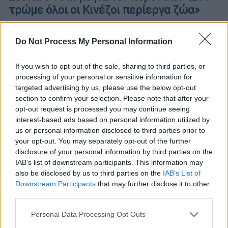
τρώμε όλοι οι Κινέζοι περίεργα ζώα»
«Δεν είναι ο ιός της Κίνας. Ο ιός αυτός
λέγεται corona virus» σημειώνει ο πρώην
Do Not Process My Personal Information
παίκτης του «Survivor»
If you wish to opt-out of the sale, sharing to third parties, or
ΑΛΛΑ #TAGS
processing of your personal or sensitive information for
Survivor
ριάλιτι
Μέγκαν Φοξ
targeted advertising by us, please use the below opt-out
section to confirm your selection. Please note that after your
opt-out request is processed you may continue seeing
παίκτες
Αντόνιο Μπαντέρας
interest-based ads based on personal information utilized by
us or personal information disclosed to third parties prior to
Βαλάντης
Survivor 5
your opt-out. You may separately opt-out of the further
disclosure of your personal information by third parties on the
IAB’s list of downstream participants. This information may
also be disclosed by us to third parties on the
IAB’s List of
Downstream Participants
that may further disclose it to other
third parties.
Please note that this website/app uses one or more Google
Personal Data Processing Opt Outs
services and may gather and store information including but