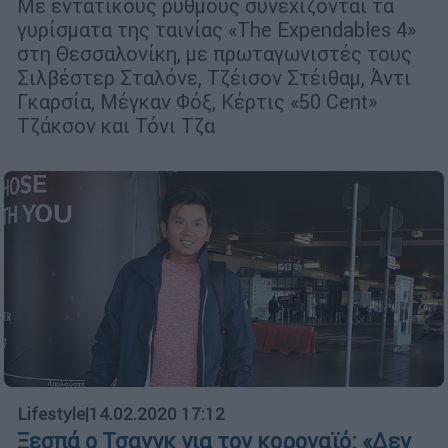
Με εντατικούς ρυθμούς συνεχίζονται τα
γυρίσματα της ταινίας «The Expendables 4»
στη Θεσσαλονίκη, με πρωταγωνιστές τους
Σιλβέστερ Σταλόνε, Τζέισον Στέιθαμ, Άντι
Γκαρσία, Μέγκαν Φόξ, Κέρτις «50 Cent»
Τζάκσον και Τόνι Τζα
Lifestyle
|
14.02.2020 17:12
Ξεσπά ο Τσανγκ για τον κοροναϊό: «Δεν