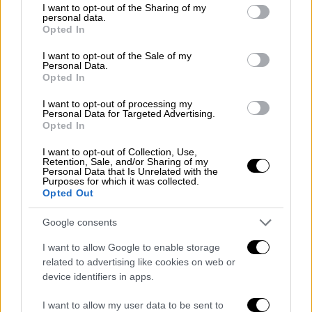
not limited to your visit or usage behaviour. You may click to
I want to opt-out of the Sharing of my
personal data.
grant or deny consent to Google and its third-party tags to
Opted In
use your data for below specified purposes in below Google
consent section.
I want to opt-out of the Sale of my
Personal Data.
Opted In
I want to opt-out of processing my
Personal Data for Targeted Advertising.
Opted In
POPULAR VIDEOS
I want to opt-out of Collection, Use,
Retention, Sale, and/or Sharing of my
Personal Data that Is Unrelated with the
Purposes for which it was collected.
Opted Out
Μεσημεριανό...
|
08.08.2026 14:03
Μεσημεριανό δελτίο ειδήσεων
Google consents
08/08/2026
I want to allow Google to enable storage
related to advertising like cookies on web or
device identifiers in apps.
Κεντρικό...
|
07.08.2026 19:53
I want to allow my user data to be sent to