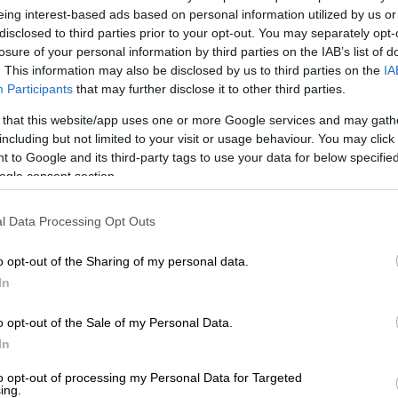
βραβεία της Ευρωπαϊκής Ακαδημίας
Κε
eing interest-based ads based on personal information utilized by us or
Κινηματογράφου
Κ
disclosed to third parties prior to your opt-out. You may separately opt-
0
losure of your personal information by third parties on the IAB’s list of
. This information may also be disclosed by us to third parties on the
IA
Σινεμά
|
06.04.2019 17:37
Participants
that may further disclose it to other third parties.
Γιώργος Λάνθιμος: Πήρε το Οσκαρ
 that this website/app uses one or more Google services and may gath
από τον κόσμο - 890.534$ σε τρεις
including but not limited to your visit or usage behaviour. You may click 
εβδομάδες
Ώρ
 to Google and its third-party tags to use your data for below specifi
ogle consent section.
Ό
Συρρέει στις αίθουσες ο κόσμος για
ε
τη νέα ταινία του Γιώργου Λάνθιμου
l Data Processing Opt Outs
o opt-out of the Sharing of my personal data.
Lifestyle
|
06.04.2019 17:37
In
Ώρ
Σάκης Ρουβάς: Συγγνώμη στον
Ώ
Γιώργο Λάνθιμο - Τον είχα
o opt-out of the Sale of my Personal Data.
In
στεναχωρήσει (vid)
«Συγγνώμη από τον Γιώργο Λάνθιμο
to opt-out of processing my Personal Data for Targeted
ing.