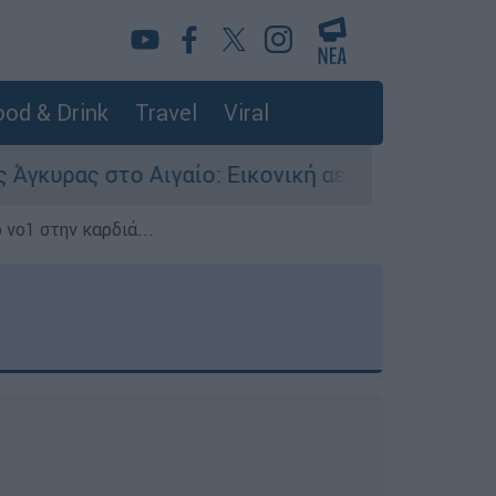
od & Drink
Travel
Viral
Αιγαίο: Εικονική αερομαχία ανάμεσα σε ελληνικ
 νο1 στην καρδιά...