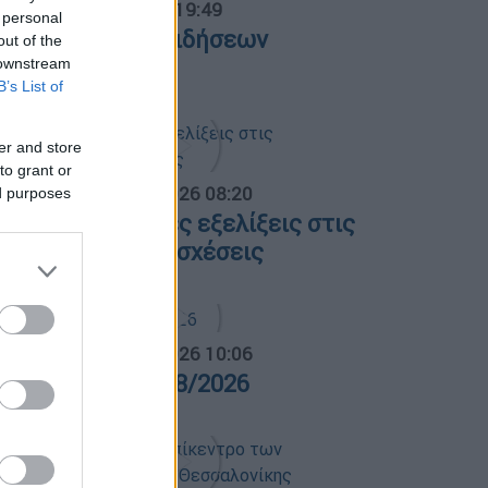
ντρικό...
|
05.08.2026 19:49
 personal
εντρικό δελτίο ειδήσεων
out of the
5/08/2026
 downstream
B’s List of
er and store
to grant or
α Ελλάδος...
|
06.08.2026 08:20
ed purposes
λες οι τελευταίες εξελίξεις στις
λληνοτουρκικές σχέσεις
α Ελλάδος...
|
06.08.2026 10:06
ρα Ελλάδος 06/08/2026