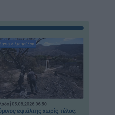
αρία Λιλιοπούλου
Μαρία Λιλι
Ελλάδα
┋
04.
λάδα
┋
05.08.2026 06:50
Μπλόκο σ
ρινος εφιάλτης χωρίς τέλος: