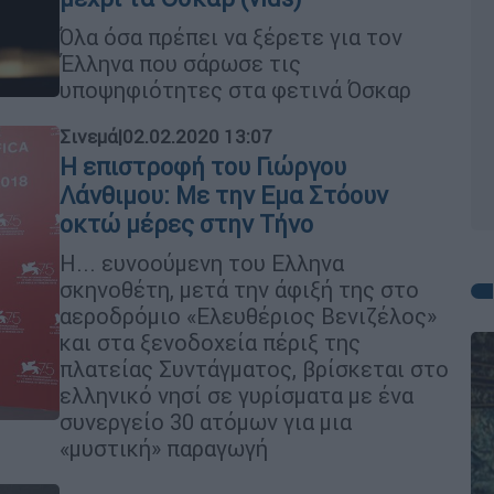
Όλα όσα πρέπει να ξέρετε για τον
Έλληνα που σάρωσε τις
υποψηφιότητες στα φετινά Όσκαρ
Σινεμά
|
02.02.2020 13:07
Η επιστροφή του Γιώργου
Λάνθιμου: Με την Eμα Στόουν
οκτώ μέρες στην Τήνο
Η... ευνοούμενη του Ελληνα
σκηνοθέτη, μετά την άφιξή της στο
αεροδρόμιο «Ελευθέριος Βενιζέλος»
και στα ξενοδοχεία πέριξ της
πλατείας Συντάγματος, βρίσκεται στο
ελληνικό νησί σε γυρίσματα με ένα
συνεργείο 30 ατόμων για μια
«μυστική» παραγωγή