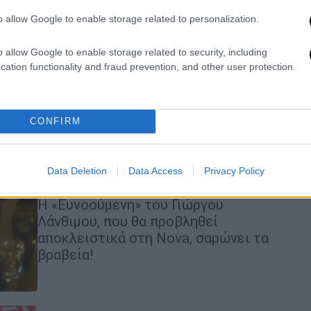
Γιώργος Λάνθιμος
o allow Google to enable storage related to personalization.
Πώς γίνεται η... επιλογή των Όσκαρ;
Ποιοι είναι εκείνοι που θα πρέπει να
o allow Google to enable storage related to security, including
ψηφίσουν τον Λάνθιμο και από πού
cation functionality and fraud prevention, and other user protection.
προέρχονται;
CONFIRM
Σινεμά
|
06.04.2019 17:36
Η Nova κυριαρχεί και στα BAFTA
Data Deletion
Data Access
Privacy Policy
2019 (pics)
Η «Ευνοούμενη» του Γιώργου
Λάνθιμου, που θα προβληθεί
αποκλειστικά στη Nova, σαρώνει τα
βραβεία!