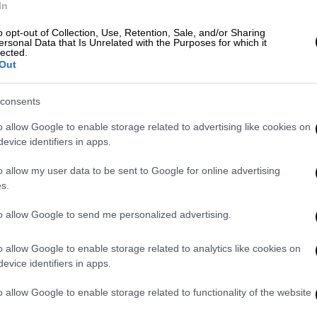
που δεν είχα καταλάβει το μέγεθος
In
ΑΠ
και το μεγαλείο του» είπε ο Σάκης
Δ
o opt-out of Collection, Use, Retention, Sale, and/or Sharing
Ρουβάς
ersonal Data that Is Unrelated with the Purposes for which it
δ
lected.
Out
Σινεμά
|
06.04.2019 17:36
Θ
Όσκαρ 2019: Γιώργος Λάνθιµος
εναντίον Κουαρόν - Τα φαβορί και
consents
τα αουτσάιντερ
o allow Google to enable storage related to advertising like cookies on
evice identifiers in apps.
Οι γρίφοι της βραδιάς - Ποια είναι τα
φαβορί, τι προβλέπουν οι εταιρείες
o allow my user data to be sent to Google for online advertising
στοιχηµάτων, ποιες είναι οι
s.
εκπλήξεις της φετινής τελετής και τι
θα κρίνει το µέλλον της αµερικανικής
to allow Google to send me personalized advertising.
Ακαδηµίας
o allow Google to enable storage related to analytics like cookies on
evice identifiers in apps.
Σινεμά
|
06.04.2019 17:36
Όσκαρ 2019: Ποιοι πρέπει να
o allow Google to enable storage related to functionality of the website
ψηφίσουν για να το πάρει ο