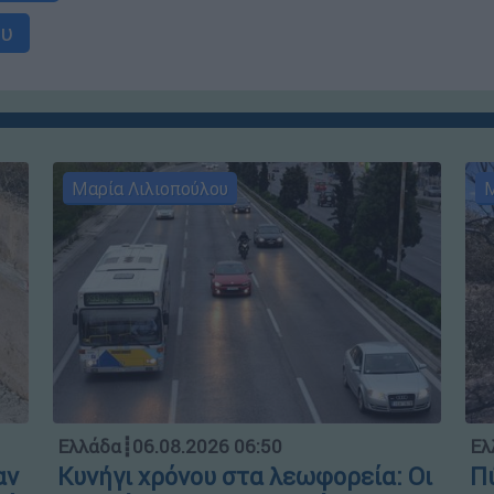
ου
Μαρία Λιλιοπούλου
Μ
Ελλάδα
┋
06.08.2026 06:50
Ελ
αν
Κυνήγι χρόνου στα λεωφορεία: Οι
Πύ