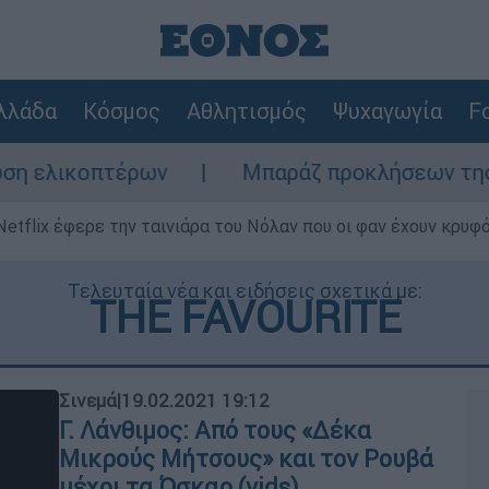
λλάδα
Κόσμος
Αθλητισμός
Ψυχαγωγία
Fo
έρων
Μπαράζ προκλήσεων της Άγκυρας στο 
Netflix έφερε την ταινιάρα του Νόλαν που οι φαν έχουν κρυφό
Τελευταία νέα και ειδήσεις σχετικά με:
THE FAVOURITE
Σινεμά
|
19.02.2021 19:12
Γ. Λάνθιμος: Από τους «Δέκα
Μικρούς Μήτσους» και τον Ρουβά
μέχρι τα Όσκαρ (vids)