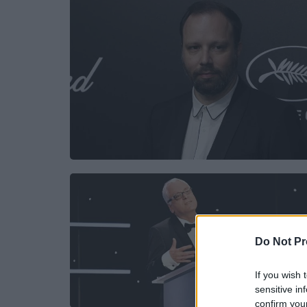
Do Not Pr
If you wish 
sensitive in
confirm you