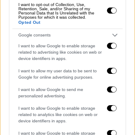
Μοναδικά σόου που έμειναν αξέχαστα
I want to opt-out of Collection, Use,
Retention, Sale, and/or Sharing of my
Personal Data that Is Unrelated with the
Purposes for which it was collected.
Opted Out
Google consents
I want to allow Google to enable storage
related to advertising like cookies on web or
device identifiers in apps.
I want to allow my user data to be sent to
Google for online advertising purposes.
Σινεμά
|
06.04.2019 17:23
I want to allow Google to send me
Όσκαρ Α' Γυναικείου Ρόλου στην Ολίβια
personalized advertising.
Κόλμαν για το «The Favourite» (vid)
I want to allow Google to enable storage
Τα δάκρυα του Λάνθιμου μόλις η ταλαντούχα
related to analytics like cookies on web or
ηθοποιός πήρε το Όσκαρ
device identifiers in apps.
I want to allow Google to enable storage