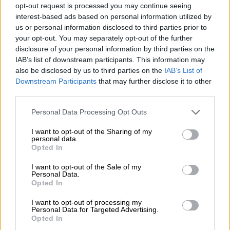
κόμικς της DC
opt-out request is processed you may continue seeing
interest-based ads based on personal information utilized by
us or personal information disclosed to third parties prior to
your opt-out. You may separately opt-out of the further
disclosure of your personal information by third parties on the
IAB’s list of downstream participants. This information may
also be disclosed by us to third parties on the
IAB’s List of
Downstream Participants
that may further disclose it to other
third parties.
Please note that this website/app uses one or more Google
Personal Data Processing Opt Outs
services and may gather and store information including but
not limited to your visit or usage behaviour. You may click to
I want to opt-out of the Sharing of my
personal data.
grant or deny consent to Google and its third-party tags to
Opted In
use your data for below specified purposes in below Google
consent section.
I want to opt-out of the Sale of my
Personal Data.
Opted In
Lifestyle
|
06.04.2019 17:26
I want to opt-out of processing my
Οι πιο εντυπωσιακές ενάρξεις των
Personal Data for Targeted Advertising.
βραβείων Όσκαρ
Opted In