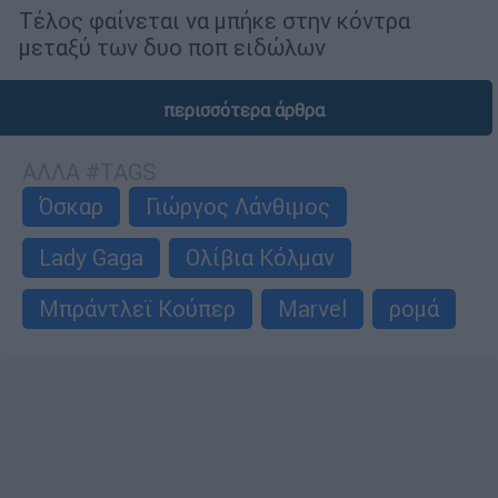
Τέλος φαίνεται να μπήκε στην κόντρα
μεταξύ των δυο ποπ ειδώλων
περισσότερα άρθρα
ΑΛΛΑ #TAGS
Όσκαρ
Γιώργος Λάνθιμος
Lady Gaga
Ολίβια Κόλμαν
Μπράντλεϊ Κούπερ
Marvel
ρομά