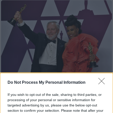
Σινεμά
|
06.04.2019 17:27
Do Not Process My Personal Information
Οι βραβευμένοι με Όσκαρ... σούπερ-
ήρωες
If you wish to opt-out of the sale, sharing to third parties, or
processing of your personal or sensitive information for
Οι σούπερ-ήρωες που κατάφεραν να
targeted advertising by us, please use the below opt-out
φτάσουν μέχρι τα Όσκαρ είναι κυρίως από
section to confirm your selection. Please note that after your