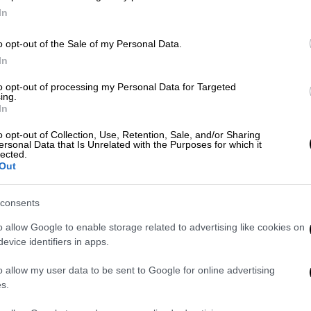
In
o opt-out of the Sale of my Personal Data.
Σινεμά
|
27.08.2025 21:37
Κε
In
Το «Is This Thing On?» του
Κ
Μπράντλεϊ Κούπερ θα κάνει
to opt-out of processing my Personal Data for Targeted
0
ing.
πρεμιέρα στο Φεστιβάλ
In
Κινηματογράφου της Νέας Υόρκης
o opt-out of Collection, Use, Retention, Sale, and/or Sharing
ersonal Data that Is Unrelated with the Purposes for which it
Ο δημιουργός έχει αναλάβει πέρα από
lected.
τον πρωταγωνιστικό ρόλο και τη
Out
ΑΠ
σκηνοθεσία αλλά και την παραγωγή
Ε
consents
Π
o allow Google to enable storage related to advertising like cookies on
σ
Lifestyle
|
04.05.2025 10:15
evice identifiers in apps.
Τζίτζι Χαντίντ - Μπράντλεϊ
o allow my user data to be sent to Google for online advertising
Κούπερ: Το τρυφερό φιλί και η
s.
πρώτη τους κοινή δημόσια