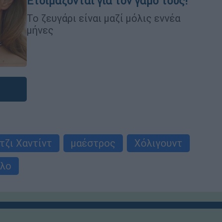
Ετοιμάζονται για τον γάμο τους!
Το ζευγάρι είναι μαζί μόλις εννέα
μήνες
τζι Χαντίντ
μαέστρος
Χόλιγουντ
έλο