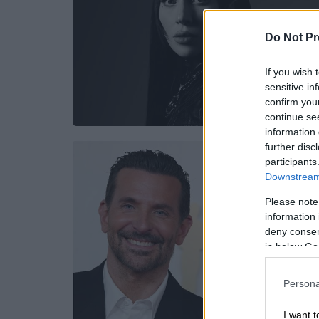
Do Not Pr
If you wish 
sensitive in
confirm you
continue se
information 
further disc
participants
Downstream 
Please note
information 
deny consent
in below Go
Persona
I want t