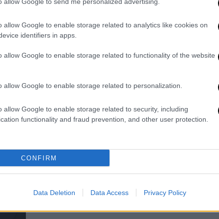
φωτογραφία ως ζευγάρι
to allow Google to send me personalized advertising.
Το διάσημο μοντέλο, με αφορμή τα
o allow Google to enable storage related to analytics like cookies on
30ά της γενέθλια, δημοσίευσε για
evice identifiers in apps.
πρώτη φορά κοινή φωτογραφία με
τον χολιγουντιανό σταρ, αφήνοντας
o allow Google to enable storage related to functionality of the website
τους θαυμαστές της σε... παραλήρημα
o allow Google to enable storage related to personalization.
Lifestyle
|
12.03.2025 16:29
o allow Google to enable storage related to security, including
cation functionality and fraud prevention, and other user protection.
Tζίτζι Χαντίντ για Μπράντλεϊ
Κούπερ: «Νιώθω ότι μου δίνει
τόσα πολλά, ενθάρρυνση και
CONFIRM
πίστη»
Το μοντέλο και ο ηθοποιός διατηρούν
εδώ και περίπου ένα χρόνο σχέση
Data Deletion
Data Access
Privacy Policy