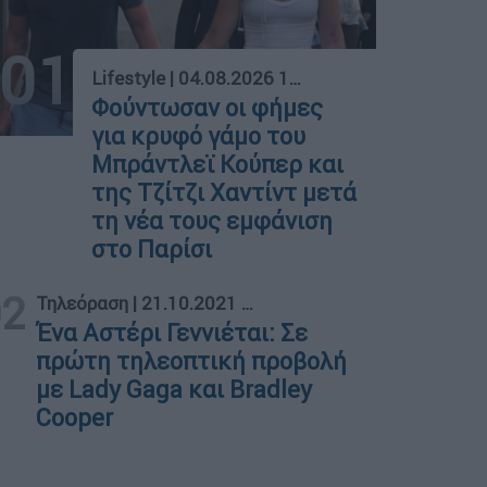
01
Lifestyle
|
04.08.2026 13:07
Φούντωσαν οι φήμες
για κρυφό γάμο του
Μπράντλεϊ Κούπερ και
της Τζίτζι Χαντίντ μετά
τη νέα τους εμφάνιση
στο Παρίσι
02
Τηλεόραση
|
21.10.2021 15:09
Ένα Αστέρι Γεννιέται: Σε
πρώτη τηλεοπτική προβολή
με Lady Gaga και Bradley
Cooper