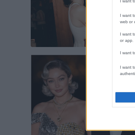
I want 
I want t
web or d
I want t
or app.
I want t
I want t
authenti