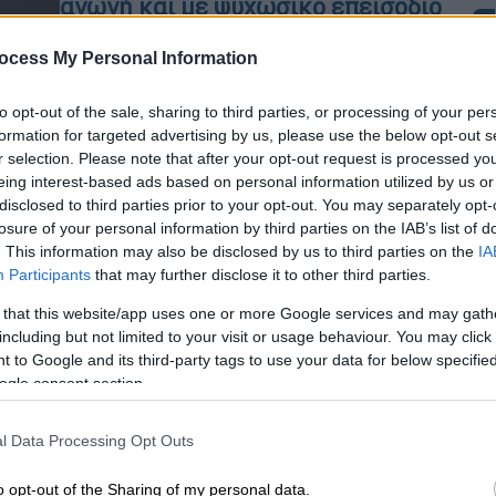
αγωγή και με ψυχωσικό επεισόδιο
στα γυρίσματα του «A Star Is Born»
ocess My Personal Information
Ωστόσο, μετά από χρόνια
προσωπικών δυσκολιών, η Lady Gaga
Ώρ
to opt-out of the sale, sharing to third parties, or processing of your per
θεωρεί πλέον τον εαυτό της «έναν
Ώ
formation for targeted advertising by us, please use the below opt-out s
υγιή και ολοκληρωμένο άνθρωπο»
r selection. Please note that after your opt-out request is processed y
eing interest-based ads based on personal information utilized by us or
disclosed to third parties prior to your opt-out. You may separately opt-
Σινεμά
|
10.10.2025 23:00
losure of your personal information by third parties on the IAB’s list of
Κε
. This information may also be disclosed by us to third parties on the
IA
Μπράντλεϊ Κούπερ και Μάργκοτ
Κ
Participants
that may further disclose it to other third parties.
Ρόμπι βρίσκονται σε συζητήσεις
0
για το prequel του «Ocean's
 that this website/app uses one or more Google services and may gath
including but not limited to your visit or usage behaviour. You may click 
Eleven»
 to Google and its third-party tags to use your data for below specifi
Οι δύο πρωταγωνιστές φέρονται να
ogle consent section.
αναζητούσαν την κατάλληλη ευκαιρία
Ώρ
για να βρεθούν μαζί στη μεγάλη οθόνη
l Data Processing Opt Outs
Π
και η νέα παραγωγή μοιάζει να είναι η
Ε
ιδανική
o opt-out of the Sharing of my personal data.