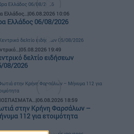
α Ελλάδος...
|
06.08.2026 10:06
ρα Ελλάδος 06/08/2026
ντρικό...
|
05.08.2026 19:49
εντρικό δελτίο ειδήσεων
5/08/2026
ΟΣΠΑΣΜΑΤΑ...
|
06.08.2026 18:59
ωτιά στην Κρήνη Φαρσάλων –
ήνυμα 112 για ετοιμότητα