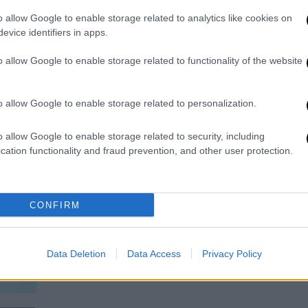
Λούβρου
o allow Google to enable storage related to analytics like cookies on
Το καθιερωμένο γκαλά αποτελεί
evice identifiers in apps.
προάγγελο για την παριζιάνικη
εβδομάδα μόδας
o allow Google to enable storage related to functionality of the website
o allow Google to enable storage related to personalization.
o allow Google to enable storage related to security, including
Lifestyle
|
13.01.2025 12:14
cation functionality and fraud prevention, and other user protection.
Σπάνια εμφάνιση του Μπράντεϊ
Κούπερ με την 7χρονη κόρη του -
Οι τρυφερές φωτογραφίες
CONFIRM
Η Λία Κούπερ είναι η μονάκριβη κόρη
του ηθοποιού με την Ιρίνα Σάικ
Data Deletion
Data Access
Privacy Policy