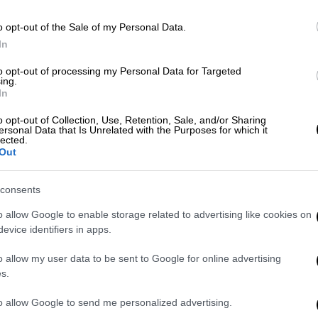
o opt-out of the Sale of my Personal Data.
In
Lifestyle
|
12.03.2025 16:29
Tζίτζι Χαντίντ για Μπράντλεϊ
to opt-out of processing my Personal Data for Targeted
ing.
Κούπερ: «Νιώθω ότι μου δίνει
In
τόσα πολλά, ενθάρρυνση και
πίστη»
o opt-out of Collection, Use, Retention, Sale, and/or Sharing
ersonal Data that Is Unrelated with the Purposes for which it
lected.
Το μοντέλο και ο ηθοποιός διατηρούν
Out
εδώ και περίπου ένα χρόνο σχέση
consents
o allow Google to enable storage related to advertising like cookies on
evice identifiers in apps.
Lifestyle
|
05.03.2025 15:39
o allow my user data to be sent to Google for online advertising
Η εντυπωσιακή Κάρλα Μπρούνι
s.
και οι σικάτοι Μπέκαμ: Το
παγκόσμιο lifestyle στο Γκαλά του
to allow Google to send me personalized advertising.