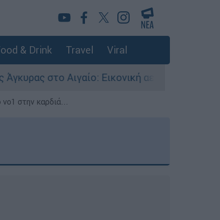
ood & Drink
Travel
Viral
 Αιγαίο: Εικονική αερομαχία ανάμεσα σε ελληνι
 νο1 στην καρδιά...