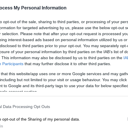
ετεροθαλή αδερφή τους
ocess My Personal Information
ΑΘ
Ένα καλά κρυμμένο μυστικό
Α
to opt-out of the sale, sharing to third parties, or processing of your per
αποκαλύφθηκε
0
formation for targeted advertising by us, please use the below opt-out s
r selection. Please note that after your opt-out request is processed y
eing interest-based ads based on personal information utilized by us or
disclosed to third parties prior to your opt-out. You may separately opt-
losure of your personal information by third parties on the IAB’s list of
Lifestyle
|
04.05.2025 10:15
. This information may also be disclosed by us to third parties on the
IA
Τζίτζι Χαντίντ - Μπράντλεϊ
Participants
that may further disclose it to other third parties.
Κούπερ: Το τρυφερό φιλί και η
 that this website/app uses one or more Google services and may gath
πρώτη τους κοινή δημόσια
including but not limited to your visit or usage behaviour. You may click 
φωτογραφία ως ζευγάρι
 to Google and its third-party tags to use your data for below specifi
ogle consent section.
Το διάσημο μοντέλο, με αφορμή τα
30ά της γενέθλια, δημοσίευσε για
πρώτη φορά κοινή φωτογραφία με
l Data Processing Opt Outs
τον χολιγουντιανό σταρ, αφήνοντας
o opt-out of the Sharing of my personal data.
τους θαυμαστές της σε... παραλήρημα
In