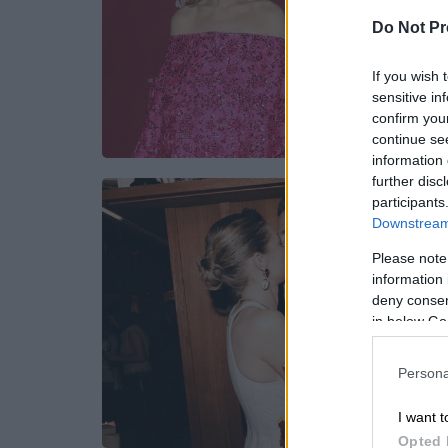
Do Not Pr
If you wish 
sensitive in
confirm you
continue se
information 
further disc
participants
Downstream 
Please note
information 
deny consent
in below Go
Persona
I want t
Opted 