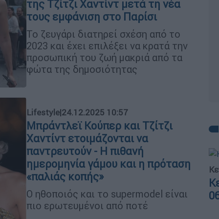
της Τζίτζι Χαντίντ μετά τη νέα
τους εμφάνιση στο Παρίσι
Το ζευγάρι διατηρεί σχέση από το
2023 και έχει επιλέξει να κρατά την
προσωπική του ζωή μακριά από τα
φώτα της δημοσιότητας
Lifestyle
|
24.12.2025 10:57
Μπράντλεϊ Κούπερ και Τζίτζι
Χαντίντ ετοιμάζονται να
παντρευτούν - Η πιθανή
ημερομηνία γάμου και η πρόταση
Κε
«παλιάς κοπής»
Κ
Ο ηθοποιός και το supermodel είναι
0
πιο ερωτευμένοι από ποτέ