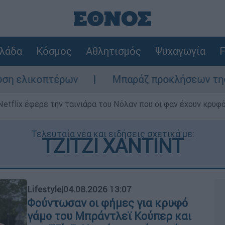
λάδα
Κόσμος
Αθλητισμός
Ψυχαγωγία
F
τέρων
Μπαράζ προκλήσεων της Άγκυρας στο
Netflix έφερε την ταινιάρα του Νόλαν που οι φαν έχουν κρυφό
Τελευταία νέα και ειδήσεις σχετικά με:
ΤΖΙΤΖΙ ΧΑΝΤΙΝΤ
Lifestyle
|
04.08.2026 13:07
Φούντωσαν οι φήμες για κρυφό
γάμο του Μπράντλεϊ Κούπερ και