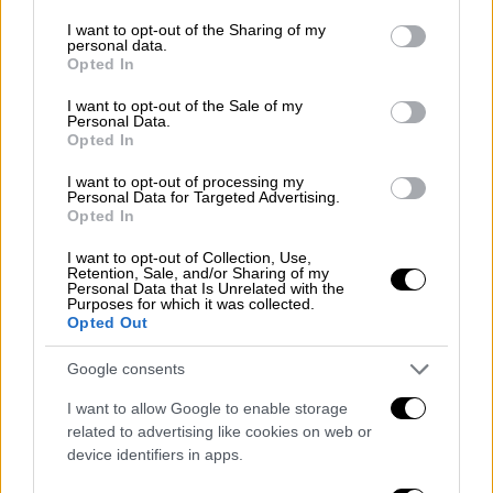
services and may gather and store information including but
not limited to your visit or usage behaviour. You may click to
I want to opt-out of the Sharing of my
personal data.
grant or deny consent to Google and its third-party tags to
Opted In
use your data for below specified purposes in below Google
consent section.
I want to opt-out of the Sale of my
Personal Data.
Opted In
Κόσμος
|
14.11.2025 23:03
I want to opt-out of processing my
Personal Data for Targeted Advertising.
Αγγλία: Στη φυλακή οδηγήθηκε ένας
Opted In
49χρονος που έκλεψε πίνακα του Banksy
I want to opt-out of Collection, Use,
Το διάσημο έργο αποτιμάται στα 305.000
Retention, Sale, and/or Sharing of my
Personal Data that Is Unrelated with the
ευρώ και είναι από τα γνωστότερα του
Purposes for which it was collected.
μυστηριώδους καλλιτέχνη
Opted Out
Google consents
I want to allow Google to enable storage
related to advertising like cookies on web or
device identifiers in apps.