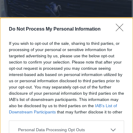
Do Not Process My Personal Information
Ελλάδα
|
14.11.2025 23:13
Θεσσαλονίκη: Έριχνε υγρά βιομηχανικά
If you wish to opt-out of the sale, sharing to third parties, or
απόβλητα σε προστατευμένη ζώνη
processing of your personal or sensitive information for
κοντά στον Αξιό
targeted advertising by us, please use the below opt-out
section to confirm your selection. Please note that after your
Χρησιμοποίησε βυτιοφόρο, ιδιοκτησίας της
opt-out request is processed you may continue seeing
εταιρείας, το οποίο οδηγούσε ο ίδιος
interest-based ads based on personal information utilized by
us or personal information disclosed to third parties prior to
your opt-out. You may separately opt-out of the further
disclosure of your personal information by third parties on the
IAB’s list of downstream participants. This information may
also be disclosed by us to third parties on the
IAB’s List of
Downstream Participants
that may further disclose it to other
third parties.
Please note that this website/app uses one or more Google
Personal Data Processing Opt Outs