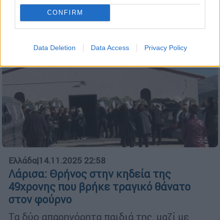
CONFIRM
Data Deletion
Data Access
Privacy Policy
Ελλάδα
|
14.11.2025 22:58
Λάρισα: Θρήνος στην κηδεία της
49χρονης που βρήκε τραγικό θάνατο
στον φούρνο
Τα δύο απαρηγόρητα παιδιά της, μαζί με