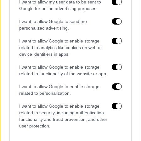
I want to allow my user data to be sent to
Google for online advertising purposes.
I want to allow Google to send me
personalized advertising.
I want to allow Google to enable storage
related to analytics like cookies on web or
device identifiers in apps.
I want to allow Google to enable storage
Σινεμά
|
14.11.2025 23:00
related to functionality of the website or app.
Κυκλοφόρησε το επίσημο τρέιλερ για τα
«Ανεμοδαρμένα Ύψη» - Μάργκοτ Ρόμπι
I want to allow Google to enable storage
και Τζέικομπ Ελόρντι σε μια νέα,
related to personalization.
σκοτεινά ρομαντική διασκευή
I want to allow Google to enable storage
Η ταινία αναμένεται να κυκλοφορήσει στις
related to security, including authentication
κινηματογραφικές αίθουσες ανήμερα του
functionality and fraud prevention, and other
user protection.
Αγίου Βαλεντίνου