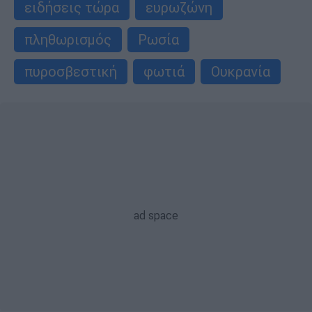
ειδήσεις τώρα
ευρωζώνη
πληθωρισμός
Ρωσία
πυροσβεστική
φωτιά
Ουκρανία