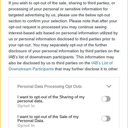
είναι το μεγαλύτερο κακό
If you wish to opt-out of the sale, sharing to third parties, or
processing of your personal or sensitive information for
targeted advertising by us, please use the below opt-out
section to confirm your selection. Please note that after your
opt-out request is processed you may continue seeing
interest-based ads based on personal information utilized by
us or personal information disclosed to third parties prior to
your opt-out. You may separately opt-out of the further
disclosure of your personal information by third parties on the
IAB’s list of downstream participants. This information may
also be disclosed by us to third parties on the
IAB’s List of
Downstream Participants
that may further disclose it to other
third parties.
Please note that this website/app uses one or more Google
Personal Data Processing Opt Outs
services and may gather and store information including but
not limited to your visit or usage behaviour. You may click to
I want to opt-out of the Sharing of my
personal data.
grant or deny consent to Google and its third-party tags to
Κόσμος
|
23.04.2023 16:25
Opted In
use your data for below specified purposes in below Google
Ευρωζώνη: Τέλος στα σενάρια για
consent section.
I want to opt-out of the Sale of my
ύφεση - Τι προβλέπουν αναλυτές για την
Personal Data.
Opted In