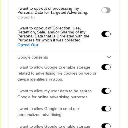
ανάπτυξη και τι μέλλει γενέσθαι
I want to opt-out of processing my
Η διάμεση πρόβλεψη 31 αναλυτών, που
Personal Data for Targeted Advertising.
ρωτήθηκαν από το Bloomberg, ήταν ότι το
Opted In
ΑΕΠ της περιοχής αυξήθηκε 0,2% μετά τη
I want to opt-out of Collection, Use,
στασιμότητα που σημείωσε στο τελευταίο
Retention, Sale, and/or Sharing of my
Personal Data that Is Unrelated with the
τρίμηνο του 2022
Purposes for which it was collected.
Opted Out
Google consents
I want to allow Google to enable storage
related to advertising like cookies on web or
device identifiers in apps.
I want to allow my user data to be sent to
Google for online advertising purposes.
I want to allow Google to send me
personalized advertising.
I want to allow Google to enable storage