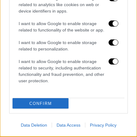
related to analytics like cookies on web or
device identifiers in apps.
Οικονομία
|
17.04.2023 07:10
Ανάλυση: Τι κοστίζει τελικά στην
I want to allow Google to enable storage
related to functionality of the website or app.
οικονομία της Ρωσίας ο πόλεμος στην
Ουκρανία;
I want to allow Google to enable storage
related to personalization.
Καταστρέφει ή τονώνει την οικονομία της
Ρωσίας ο Πόλεμος στην Ουκρανία; Οι
I want to allow Google to enable storage
αναλυτές φαίνεται να έχουν διαφορετικές
related to security, including authentication
απόψεις
functionality and fraud prevention, and other
user protection.
CONFIRM
Data Deletion
Data Access
Privacy Policy