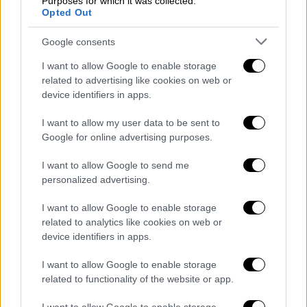
Purposes for which it was collected.
Opted Out
ΑΠΟΣΠΑΣΜΑΤΑ...
|
08.08.2026 14:01
Ιός του Δυτικού Νείλου: 65 κρούσματα
Google consents
στην Αττική – 8 ασθενείς σε ΜΕΘ
I want to allow Google to enable storage
related to advertising like cookies on web or
device identifiers in apps.
I want to allow my user data to be sent to
Google for online advertising purposes.
ΑΠΟΣΠΑΣΜΑΤΑ...
|
08.08.2026 13:22
Marfin: «Η 46χρονη δεν εμφανίζεται στις
I want to allow Google to send me
φωτογραφίες» λέει ο δικηγόρος της
personalized advertising.
I want to allow Google to enable storage
related to analytics like cookies on web or
device identifiers in apps.
ΑΠΟΣΠΑΣΜΑΤΑ...
|
08.08.2026 13:08
I want to allow Google to enable storage
Πολιτική αντιπαράθεση για τη
related to functionality of the website or app.
συμφωνία Σαουδικής Αραβίας ,Πακιστάν