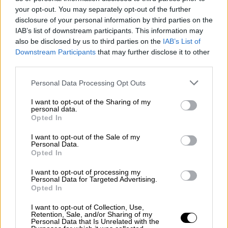
your opt-out. You may separately opt-out of the further
disclosure of your personal information by third parties on the
IAB’s list of downstream participants. This information may
also be disclosed by us to third parties on the
IAB’s List of
Downstream Participants
that may further disclose it to other
POPULAR VIDEOS
third parties.
Please note that this website/app uses one or more Google
Personal Data Processing Opt Outs
services and may gather and store information including but
Κεντρικό...
|
07.08.2026 19:53
not limited to your visit or usage behaviour. You may click to
I want to opt-out of the Sharing of my
personal data.
Κεντρικό δελτίο ειδήσεων 07/08/2026
grant or deny consent to Google and its third-party tags to
Opted In
use your data for below specified purposes in below Google
consent section.
I want to opt-out of the Sale of my
Personal Data.
Opted In
Μεσημεριανό...
|
08.08.2026 14:03
I want to opt-out of processing my
Μεσημεριανό δελτίο ειδήσεων
Personal Data for Targeted Advertising.
08/08/2026
Opted In
I want to opt-out of Collection, Use,
Retention, Sale, and/or Sharing of my
Personal Data that Is Unrelated with the