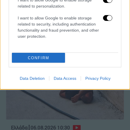
I want to allow Google to enable storage
και Τουρκίας
related to personalization.
I want to allow Google to enable storage
related to security, including authentication
functionality and fraud prevention, and other
ΑΥΤΟ ΤΟ ΔΙΑΒΑΣΕΣ;
user protection.
Κώστας Ασημακόπουλος
CONFIRM
Data Deletion
Data Access
Privacy Policy
Ελλάδα
┋
06.08.2026 10:30