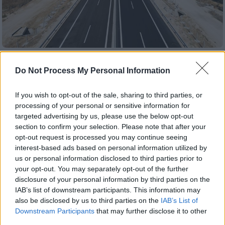
Ελλάδα
|
22.09.2025 11:30
Do Not Process My Personal Information
Απίστευτο περιστατικό στην Πατρών -
Πύργου: Οδηγός πυροβόλησε εναντίον
If you wish to opt-out of the sale, sharing to third parties, or
οδηγού εκσκαφέα
processing of your personal or sensitive information for
targeted advertising by us, please use the below opt-out
Συνελήφθη ο οδηγός από τις αρχές
section to confirm your selection. Please note that after your
opt-out request is processed you may continue seeing
interest-based ads based on personal information utilized by
us or personal information disclosed to third parties prior to
your opt-out. You may separately opt-out of the further
disclosure of your personal information by third parties on the
IAB’s list of downstream participants. This information may
also be disclosed by us to third parties on the
IAB’s List of
Downstream Participants
that may further disclose it to other
third parties.