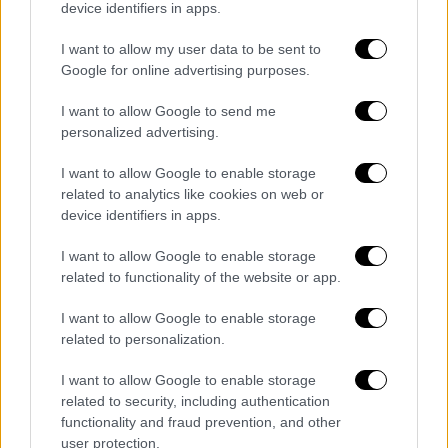
device identifiers in apps.
I want to allow my user data to be sent to
Google for online advertising purposes.
I want to allow Google to send me
personalized advertising.
I want to allow Google to enable storage
related to analytics like cookies on web or
device identifiers in apps.
I want to allow Google to enable storage
Ελλάδα
|
02.08.2025 19:40
related to functionality of the website or app.
Πρεμιέρα με ευτράπελα στον νέο
αυτοκινητόδρομο Πατρών - Πύργου:
I want to allow Google to enable storage
related to personalization.
Οδηγός μπήκε ανάποδα στον κόμβο
Αμαλιάδας
I want to allow Google to enable storage
related to security, including authentication
Την πρώτη ημέρα λειτουργίας του νέου
functionality and fraud prevention, and other
αυτοκινητόδρομου Πατρών - Πύργου δεν
user protection.