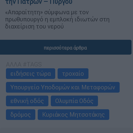
την Πατρών – Πύργου
«Απαραίτητη» σύμφωνα με τον
πρωθυπουργό η εμπλοκή ιδιωτών στη
διαχείριση του νερού
περισσότερα άρθρα
ΑΛΛΑ #TAGS
ειδήσεις τώρα
τροχαίο
Υπουργείο Υποδομών και Μεταφορών
εθνική οδός
Ολυμπία Οδός
δρόμος
Κυριάκος Μητσοτάκης