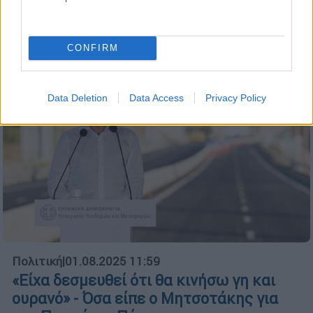
έλειψαν τα ευτράπελα
CONFIRM
Data Deletion
Data Access
Privacy Policy
Πολιτική
|
01.08.2025 11:59
«Είχα δεσμευθεί ότι θα κινήσω γη και
ουρανό» - Όσα είπε ο Μητσοτάκης για