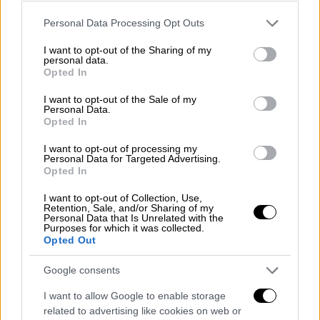
Please note that this website/app uses one or more Google
Personal Data Processing Opt Outs
services and may gather and store information including but
not limited to your visit or usage behaviour. You may click to
I want to opt-out of the Sharing of my
personal data.
grant or deny consent to Google and its third-party tags to
Opted In
use your data for below specified purposes in below Google
consent section.
I want to opt-out of the Sale of my
Personal Data.
Ελλάδα
|
03.08.2025 09:12
Opted In
Η Πατρών-Πύργου σε timelapse: Όλη η
διαδρομή σε 240 δευτερόλεπτα - Οι
I want to opt-out of processing my
Personal Data for Targeted Advertising.
παγίδες για τους οδηγούς
Opted In
Το βίντεο των τεσσάρων λεπτών που κόβει
I want to opt-out of Collection, Use,
Retention, Sale, and/or Sharing of my
την ανάσα και τα «tips» στους οδηγούς που
Personal Data that Is Unrelated with the
πρόκειται να ταξιδέψουν στον νέο δρόμο
Purposes for which it was collected.
Opted Out
Πατρών - Πύργου
Google consents
I want to allow Google to enable storage
related to advertising like cookies on web or