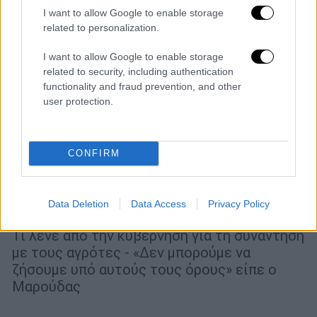
I want to allow Google to enable storage
related to personalization.
I want to allow Google to enable storage
related to security, including authentication
functionality and fraud prevention, and other
user protection.
Πολιτική
|
19.01.2026 17:49
«Καμία αλλαγή στα μέτρα» είπε η
CONFIRM
κυβέρνηση στους αγρότες -
«Συνεχίζουμε τις κινητοποιήσεις»
Data Deletion
Data Access
Privacy Policy
απαντούν
Τι λένε από την κυβέρνηση για τη συνάντηση
με τους αγρότες - «Δεν μπορούμε να
ζήσουμε υπό αυτούς τους όρους» είπε ο
Μαρούδας