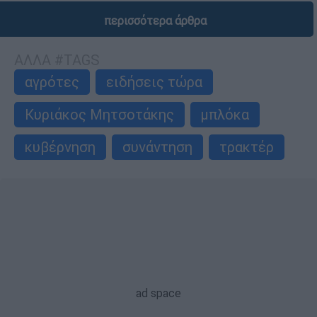
περισσότερα άρθρα
ΑΛΛΑ #TAGS
αγρότες
ειδήσεις τώρα
Κυριάκος Μητσοτάκης
μπλόκα
κυβέρνηση
συνάντηση
τρακτέρ