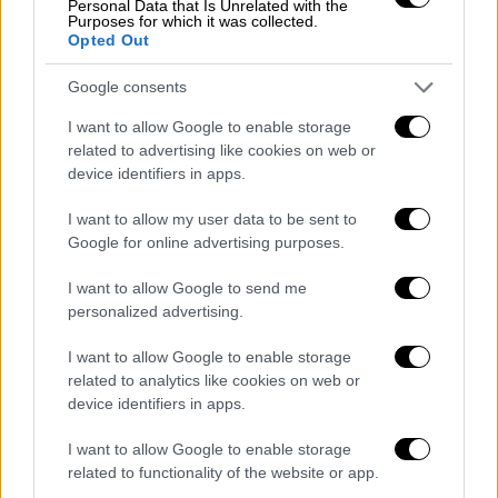
Personal Data that Is Unrelated with the
Purposes for which it was collected.
Opted Out
Πολιτική
|
19.01.2026 20:43
Google consents
Μητσοτάκης για αγρότες: Έτοιμος να
διαχειριστώ οποιαδήποτε άλλη
I want to allow Google to enable storage
κατάσταση - Δεν μπορούν να
related to advertising like cookies on web or
device identifiers in apps.
συνεχιστούν τα μπλόκα
«Προτιμώ να είμαι ενίοτε δυσάρεστος και
I want to allow my user data to be sent to
Google for online advertising purposes.
να πω ξεκάθαρα ότι κάποιες από τις
διεκδικήσεις δεν μπορούν να
I want to allow Google to send me
ικανοποιηθούν»
personalized advertising.
I want to allow Google to enable storage
related to analytics like cookies on web or
device identifiers in apps.
I want to allow Google to enable storage
related to functionality of the website or app.