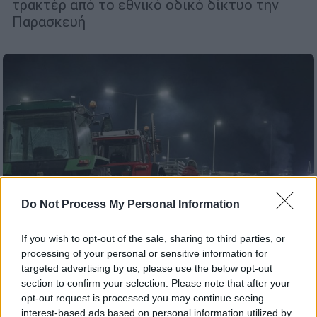
τρακτέρ από το εθνικό οδικό δίκτυο την
Παρασκευή
Do Not Process My Personal Information
If you wish to opt-out of the sale, sharing to third parties, or
processing of your personal or sensitive information for
targeted advertising by us, please use the below opt-out
Ελλάδα
|
19.01.2026 22:11
section to confirm your selection. Please note that after your
opt-out request is processed you may continue seeing
Στα μπλόκα των αγροτών οι αποφάσεις
interest-based ads based on personal information utilized by