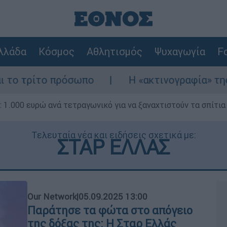
λλάδα
Κόσμος
Αθλητισμός
Ψυχαγωγία
Fo
 πρόσωπο
Η «ακτινογραφία» της καταστροφ
1.000 ευρώ ανά τετραγωνικό για να ξαναχτιστούν τα σπίτια
Τελευταία νέα και ειδήσεις σχετικά με:
ΣΤΑΡ ΕΛΛΑΣ
Our Network
|
05.09.2025 13:00
Παράτησε τα φώτα στο απόγειο
της δόξας της: Η Σταρ Ελλάς