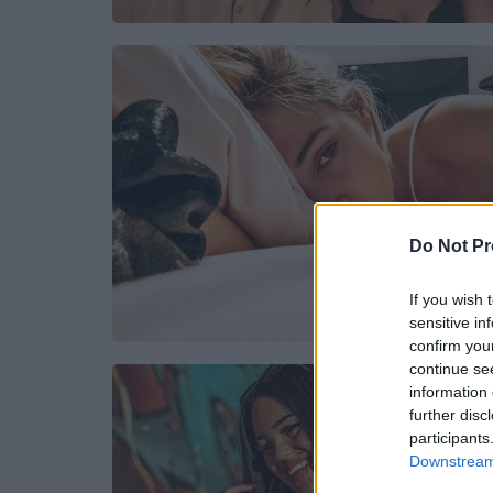
Do Not Pr
If you wish 
sensitive in
confirm you
continue se
information 
further disc
participants
Downstream 