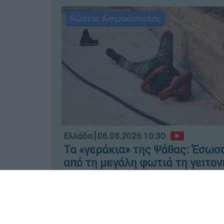
Κώστας Ασημακόπουλος
Ελλάδα
┋
06.08.2026 10:30
Τα «γεράκια» της Ψάθας: Έσωσ
από τη μεγάλη φωτιά τη γειτον
που κάποτε τους έδιωχνε