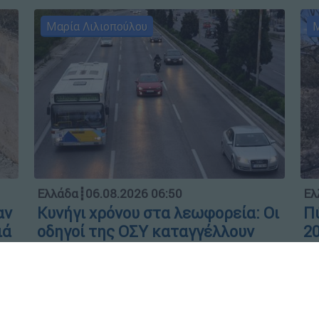
Μαρία Λιλιοπούλου
Μ
Ελλάδα
┋
06.08.2026 06:50
Ελ
αν
Κυνήγι χρόνου στα λεωφορεία: Οι
Πύ
ιά
οδηγοί της ΟΣΥ καταγγέλλουν
20
δρομολόγια που «δεν βγαίνουν»
χα
και προειδοποιούν για κινδύνους
κί