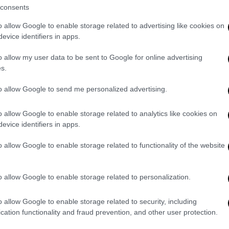
consents
Lifestyle
|
14.12.2019 23:55
o allow Google to enable storage related to advertising like cookies on
Ραφαέλα Πλαστήρα: Η Σταρ Ελλάς
evice identifiers in apps.
και υποψήφια Μις Κόσμος δέχεται
o allow my user data to be sent to Google for online advertising
απειλές για τη ζωή της
s.
Εκπροσωπεί τη χώρα μας
to allow Google to send me personalized advertising.
διεκδικώντας τον τίτλο της Miss
World
o allow Google to enable storage related to analytics like cookies on
evice identifiers in apps.
Lifestyle
|
30.10.2019 17:29
o allow Google to enable storage related to functionality of the website
Σταρ Ελλάς 2019 - Ραφαέλα
Πλαστήρα: «Θα ήθελα να γίνω
o allow Google to enable storage related to personalization.
ηθοποιός» (vid)
Η 20χρονη καλλονή ασχολείται με τον
o allow Google to enable storage related to security, including
τομέα της περίθαλψης και της
cation functionality and fraud prevention, and other user protection.
πρόνοιας