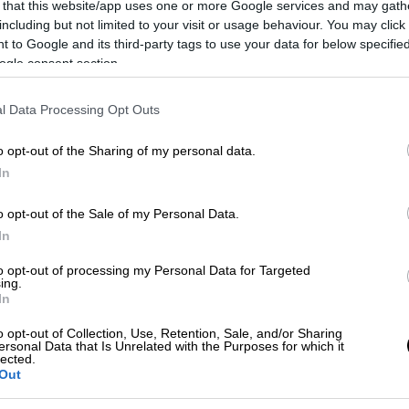
 that this website/app uses one or more Google services and may gath
Κ
Αλληλομηνύσεις και αυτόφωρα για τη
including but not limited to your visit or usage behaviour. You may click 
0
 to Google and its third-party tags to use your data for below specifi
«βασίλισσα» των Ελληνικών
ogle consent section.
Καλλιστείων 2022 και τον πρώην
σύντροφό της
l Data Processing Opt Outs
o opt-out of the Sharing of my personal data.
In
Ελλάδα
|
18.11.2021 16:38
o opt-out of the Sale of my Personal Data.
Θύμα ληστείας από 3
In
κουκουλοφόρους 35χρονη πρώην
to opt-out of processing my Personal Data for Targeted
Σταρ Ελλάς
ing.
In
Την ακινητοποίησαν τη γυναίκα την
ώρα που έβγαινε από το σπίτι της
o opt-out of Collection, Use, Retention, Sale, and/or Sharing
ersonal Data that Is Unrelated with the Purposes for which it
lected.
Out