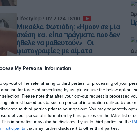
Ώρ
Lifestyle
|
07.02.2024 18:00
Ώ
Μικαέλα Φωτιάδη: «Ημουν σε μία
σχέση και είπα πράγματα που δεν
ήθελε να μαθευτούν» - Οι
φωτογραφίες με αίματα
Δε
Δ
Θύμα ξυλοδαρμού κατήγγειλε ότι
έπεσε το γνωστό μοντέλο, Μικαέλα
ocess My Personal Information
Φωτιάδη. Οι φωτογραφίες με αίματα
που ανήρτησε στα social media
to opt-out of the sale, sharing to third parties, or processing of your per
ΑΘ
formation for targeted advertising by us, please use the below opt-out s
Α
r selection. Please note that after your opt-out request is processed y
eing interest-based ads based on personal information utilized by us or
0
disclosed to third parties prior to your opt-out. You may separately opt-
Lifestyle
|
04.06.2022 17:42
losure of your personal information by third parties on the IAB’s list of
Ειρήνη Βολιώτη: Η Σταρ Ελλάς
. This information may also be disclosed by us to third parties on the
IA
2022 κατήγγειλε τον πρώην
Participants
that may further disclose it to other third parties.
Κε
σύντροφό της για ξυλοδαρμό