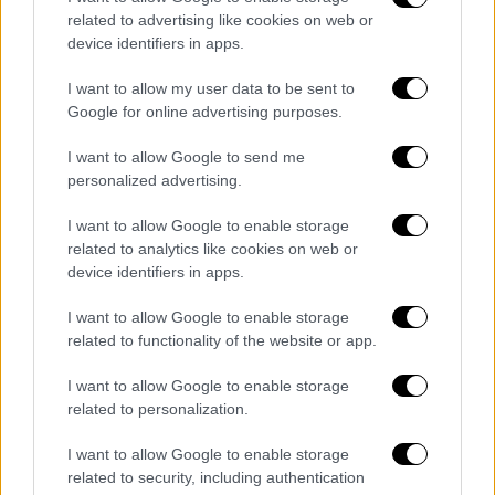
related to advertising like cookies on web or
device identifiers in apps.
I want to allow my user data to be sent to
Google for online advertising purposes.
Οικονομία
|
26.09.2019 18:42
Σαντορινιός: «Επιβάλλεται ουσιαστική
I want to allow Google to send me
διαβούλευση για το master plan του
personalized advertising.
ΟΛΠ»
I want to allow Google to enable storage
Ο Τομεάρχης Ναυτιλίας του ΣΥΡΙΖΑ
related to analytics like cookies on web or
επισημαίνει πως στον νέο σχεδιασμό δεν
device identifiers in apps.
αναφέρεται αν συμπεριλαμβάνονται οι όροι
I want to allow Google to enable storage
και οι συστάσεις προηγούμενων αποφάσεων
related to functionality of the website or app.
I want to allow Google to enable storage
related to personalization.
I want to allow Google to enable storage
related to security, including authentication