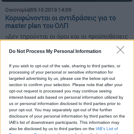
Οικονομία
|
09.10.2019 14:09
Κορυφώνονται οι αντιδράσεις για το
master plan του ΟΛΠ
«Δεν τηρούνται οι όροι και οι προϋποθέσεις
για την έγκριση του master plan του ΟΛΠ»
τονίζει το τμήμα ναυτιλίας του ΣΥΡΙΖΑ
Do Not Process My Personal Information
If you wish to opt-out of the sale, sharing to third parties, or
processing of your personal or sensitive information for
targeted advertising by us, please use the below opt-out
section to confirm your selection. Please note that after your
opt-out request is processed you may continue seeing
interest-based ads based on personal information utilized by
us or personal information disclosed to third parties prior to
your opt-out. You may separately opt-out of the further
disclosure of your personal information by third parties on the
IAB’s list of downstream participants. This information may
also be disclosed by us to third parties on the
IAB’s List of