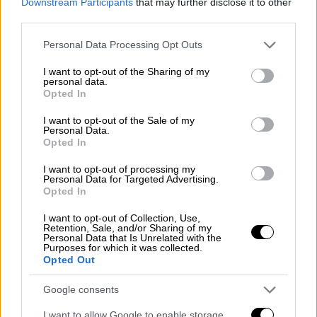
Downstream Participants
that may further disclose it to other
third parties.
Please note that this website/app uses one or more Google
Personal Data Processing Opt Outs
Οικονομία
|
03.10.2019 19:42
services and may gather and store information including but
Master plan ΟΛΠ: Νέα αναβολή στην
not limited to your visit or usage behaviour. You may click to
I want to opt-out of the Sharing of my
personal data.
έγκριση της 4ης προβλήτας και του car
grant or deny consent to Google and its third-party tags to
Opted In
use your data for below specified purposes in below Google
terminal
consent section.
I want to opt-out of the Sale of my
Στις 9 Οκτωβρίου η νέα συνεδρίαση της
Personal Data.
Opted In
ΕΣΑΛ
I want to opt-out of processing my
Personal Data for Targeted Advertising.
Opted In
I want to opt-out of Collection, Use,
Retention, Sale, and/or Sharing of my
Personal Data that Is Unrelated with the
Purposes for which it was collected.
Opted Out
Google consents
I want to allow Google to enable storage