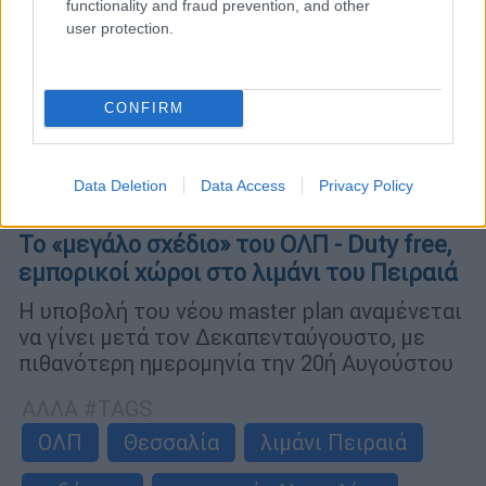
functionality and fraud prevention, and other
user protection.
CONFIRM
Data Deletion
Data Access
Privacy Policy
Οικονομία
|
06.08.2019 19:47
Το «μεγάλο σχέδιο» του ΟΛΠ - Duty free,
εμπορικοί χώροι στο λιμάνι του Πειραιά
Η υποβολή του νέου master plan αναμένεται
να γίνει μετά τον Δεκαπενταύγουστο, με
πιθανότερη ημερομηνία την 20ή Αυγούστου
ΑΛΛΑ #TAGS
ΟΛΠ
Θεσσαλία
λιμάνι Πειραιά