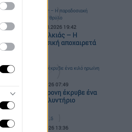
ΟΣΠΑΣΜΑΤΑ...
|
06.08.2026 19:42
φυγε ο Λάκης Χαλκιάς – Η
αραδοσιακή μουσική αποχαιρετά
ναν θρύλο
α Ελλάδος...
|
07.08.2026 07:49
εσσαλονίκη: 46χρονη έκρυβε ένα
ιλό ηρωίνη στο πλυντήριο
α Ελλάδος...
|
05.08.2026 13:36