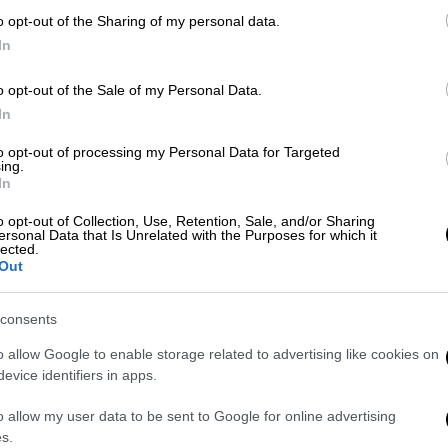
o opt-out of the Sharing of my personal data.
In
ΑΠ
o opt-out of the Sale of my Personal Data.
Έ
In
π
to opt-out of processing my Personal Data for Targeted
έ
ing.
In
o opt-out of Collection, Use, Retention, Sale, and/or Sharing
ersonal Data that Is Unrelated with the Purposes for which it
lected.
Out
Ώρ
Θ
consents
κ
o allow Google to enable storage related to advertising like cookies on
evice identifiers in apps.
o allow my user data to be sent to Google for online advertising
Ώρ
s.