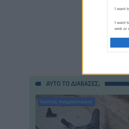
I want 
I want t
web or d
I want t
or app.
I want t
I want t
authenti
ΑΥΤΟ ΤΟ ΔΙΑΒΑΣΕΣ;
Κώστας Ασημακόπουλος