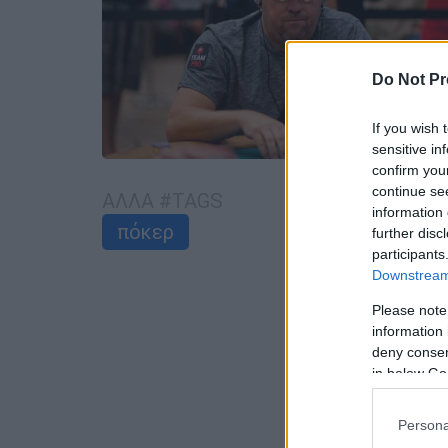
Do Not Pr
If you wish 
sensitive in
confirm you
continue se
ΑΛΛΑ #TAGS
information 
πόκερ
further disc
participants
Downstream 
Please note
information 
deny consent
in below Go
Persona