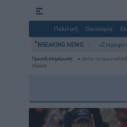
Πολιτική
Οικονομία
Ελ
τα μελτέμια στο Αιγαίο
BREAKING NEWS:
«Στέρεψε» η αγορ
Πρωινή ενημέρωση:
➔ Δείτε τα πρωτοσέλι
σήμερα