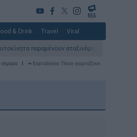
ood & Drink
Travel
Viral
νητα παραμένουν αταξινόμητα - Λύση αναζητά το
 σήμερα
|
➔ Εορτολόγιο: Ποιοι γιορτάζουν