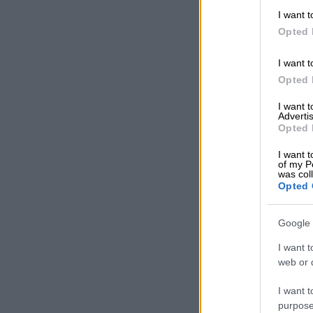
I want t
Opted 
I want t
Opted 
I want 
Advertis
Opted 
I want t
of my P
was col
Opted 
Google 
I want t
web or d
I want t
purpose