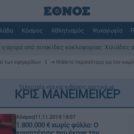
λάδα
Κόσμος
Αθλητισμός
Ψυχαγωγία
F
ά από πινακίδες κυκλοφορίας: Χιλιάδες αυτοκί
δα των εφημερίδων
|
➔ Μάθετε περισσότερα για τον καιρό
Τελευταία νέα και ειδήσεις σχετικά με:
ΚΡΙΣ ΜΑΝΕΙΜΕΙΚΕΡ
Κόσμος
|
11.11.2019 18:07
1.800.000 € χωρίς φύλλο: Ο
ερασιτέχνης που έκανε την