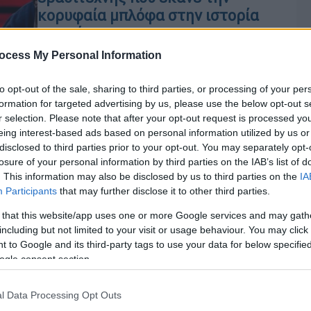
κορυφαία μπλόφα στην ιστορία
του πόκερ
Το όνομα του ανθρώπου που τίναξε
ocess My Personal Information
την μπάνκα και ενέπνευσε χιλιάδες
νέους ερασιτέχνες να ασχοληθούν με
to opt-out of the sale, sharing to third parties, or processing of your per
formation for targeted advertising by us, please use the below opt-out s
το πόκερ...
r selection. Please note that after your opt-out request is processed y
eing interest-based ads based on personal information utilized by us or
disclosed to third parties prior to your opt-out. You may separately opt-
losure of your personal information by third parties on the IAB’s list of
. This information may also be disclosed by us to third parties on the
IA
Participants
that may further disclose it to other third parties.
 that this website/app uses one or more Google services and may gath
including but not limited to your visit or usage behaviour. You may click 
 to Google and its third-party tags to use your data for below specifi
Κε
ogle consent section.
Κ
0
l Data Processing Opt Outs