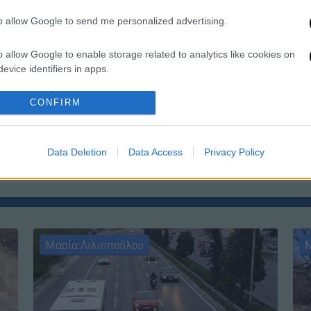
Ώ
to allow Google to send me personalized advertising.
o allow Google to enable storage related to analytics like cookies on
evice identifiers in apps.
ΑΠ
o allow Google to enable storage related to functionality of the website
CONFIRM
Δ
δ
o allow Google to enable storage related to personalization.
Θ
Data Deletion
Data Access
Privacy Policy
o allow Google to enable storage related to security, including
cation functionality and fraud prevention, and other user protection.
Μαρία Λιλιοπούλου
Μ