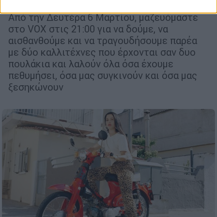
παράσταση «Πουλάκια είναι και λαλούν»
Από την Δευτέρα 6 Μαρτίου, μαζευόμαστε
στο VOX στις 21:00 για να δούμε, να
αισθανθούμε και να τραγουδήσουμε παρέα
με δύο καλλιτέχνες που έρχονται σαν δυο
πουλάκια και λαλούν όλα όσα έχουμε
πεθυμήσει, όσα μας συγκινούν και όσα μας
ξεσηκώνουν