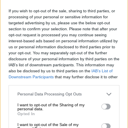
If you wish to opt-out of the sale, sharing to third parties, or
processing of your personal or sensitive information for
targeted advertising by us, please use the below opt-out
section to confirm your selection. Please note that after your
Κόσμος
|
06.08.2023 20:21
opt-out request is processed you may continue seeing
Ισπανία: Το ακροδεξιό κόμμα Vox
interest-based ads based on personal information utilized by
στηρίζει μια κυβέρνηση του PP «χωρίς
us or personal information disclosed to third parties prior to
προϋποθέσεις»
your opt-out. You may separately opt-out of the further
disclosure of your personal information by third parties on the
Το ακροδεξιό κόμμα Vox ζητούσε μέχρι
IAB’s list of downstream participants. This information may
τώρα να συμμετάσχει στην κυβέρνηση, όπως
also be disclosed by us to third parties on the
IAB’s List of
έγινε σε τέσσερις περιφέρειες και σε
Downstream Participants
that may further disclose it to other
πολλούς δήμους, χάρη στη συνεργασία του
third parties.
με το PP
Please note that this website/app uses one or more Google
Personal Data Processing Opt Outs
services and may gather and store information including but
not limited to your visit or usage behaviour. You may click to
I want to opt-out of the Sharing of my
personal data.
grant or deny consent to Google and its third-party tags to
Opted In
use your data for below specified purposes in below Google
consent section.
I want to opt-out of the Sale of my