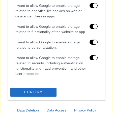
πρόωρων εκλογών της 23ης Ιουλίου
I want to allow Google to enable storage
related to analytics like cookies on web or
device identifiers in apps.
I want to allow Google to enable storage
related to functionality of the website or app.
I want to allow Google to enable storage
related to personalization.
I want to allow Google to enable storage
related to security, including authentication
functionality and fraud prevention, and other
user protection.
CONFIRM
Μουσική
|
21.02.2023 21:05
Η Τάνια Τσανακλίδου και ο Φώτης
Σιώτας παρουσιάζουν τη μουσική
Data Deletion
Data Access
Privacy Policy