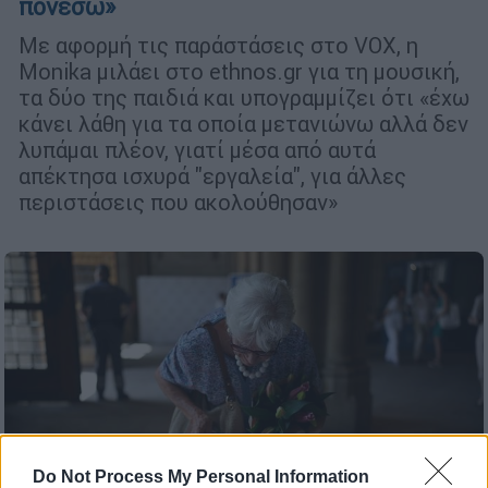
πονέσω»
Με αφορμή τις παράστάσεις στο VOX, η
Monika μιλάει στο ethnos.gr για τη μουσική,
τα δύο της παιδιά και υπογραμμίζει ότι «έχω
κάνει λάθη για τα οποία μετανιώνω αλλά δεν
λυπάμαι πλέον, γιατί μέσα από αυτά
απέκτησα ισχυρά "εργαλεία", για άλλες
περιστάσεις που ακολούθησαν»
Do Not Process My Personal Information