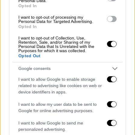
Personal Data.
Opted In
I want to opt-out of processing my
Personal Data for Targeted Advertising.
Opted In
I want to opt-out of Collection, Use,
Retention, Sale, and/or Sharing of my
Personal Data that Is Unrelated with the
Purposes for which it was collected.
Opted Out
Google consents
Κόσμος
|
03.07.2023 23:15
Ισπανία: Υποχωρούν τα ποσοστά των
I want to allow Google to enable storage
related to advertising like cookies on web or
δεξιών κομμάτων - Τι δείχνουν οι
device identifiers in apps.
τελευταίες δημοσκοπήσεις
I want to allow my user data to be sent to
Η ισπανική δεξιά χάνει έδαφος στις
Google for online advertising purposes.
δημοσκοπήσεις απέναντι στον κυβερνητικό
συνασπισμό υπό το PSOE (Σοσιαλιστές),
I want to allow Google to send me
αλλά διατηρεί το προβάδισμα εν όψει των
personalized advertising.