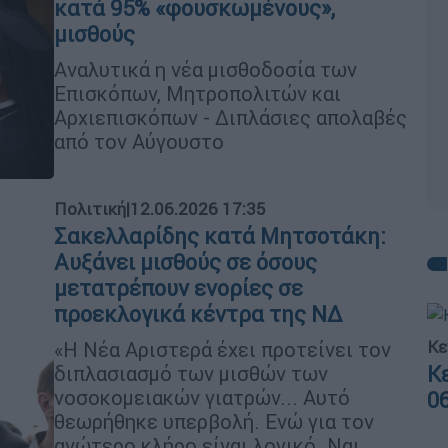
κατά 95% «φουσκωμένους»,
μισθούς
Αναλυτικά η νέα μισθοδοσία των
Επισκόπων, Μητροπολιτών και
Αρχιεπισκόπων - Διπλάσιες απολαβές
από τον Αύγουστο
Πολιτική
|
12.06.2026 17:35
Σακελλαρίδης κατά Μητσοτάκη:
Αυξάνει μισθούς σε όσους
μετατρέπουν ενορίες σε
προεκλογικά κέντρα της ΝΔ
Κε
«Η Νέα Αριστερά έχει προτείνει τον
Κ
διπλασιασμό των μισθών των
νοσοκομειακών γιατρών... Αυτό
0
θεωρήθηκε υπερβολή. Ενώ για τον
ανώτερο κλήρο είναι λογικό. Ναι,