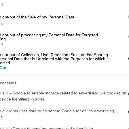
In
o opt-out of the Sale of my Personal Data.
In
Ελλάδα
|
12.11.2025 19:00
to opt-out of processing my Personal Data for Targeted
ing.
Στη φυλακή άλλα τρία άτομα του
In
κυκλώματος ναρκωτικών με τους
o opt-out of Collection, Use, Retention, Sale, and/or Sharing
ρασοφόρους - Τι υποστηρίζει η
ersonal Data that Is Unrelated with the Purposes for which it
lected.
φερόμενη ως αρχηγός
Out
Αρνούνται όλες τις κατηγορίες
consents
o allow Google to enable storage related to advertising like cookies on
evice identifiers in apps.
o allow my user data to be sent to Google for online advertising
Ελλάδα
|
11.11.2025 14:34
s.
Κύκλωμα ναρκωτικών με
ρασοφόρους: Προθεσμία για να
to allow Google to send me personalized advertising.