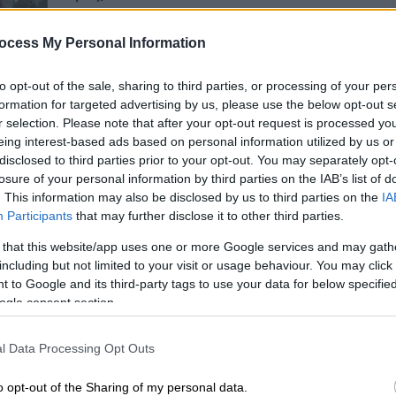
Πιάστηκαν στα χέρια μέσα σε
εκκλησία στην Κύπρο - Στο
ocess My Personal Information
νοσοκομείο ένας ιερέας
Με
to opt-out of the sale, sharing to third parties, or processing of your per
Εκατέρωθεν μηνύσεις μετά τη
Μ
formation for targeted advertising by us, please use the below opt-out s
συμπλοκή - Το χρονικό της υπόθεσης
0
r selection. Please note that after your opt-out request is processed y
eing interest-based ads based on personal information utilized by us or
disclosed to third parties prior to your opt-out. You may separately opt-
losure of your personal information by third parties on the IAB’s list of
. This information may also be disclosed by us to third parties on the
IA
Participants
that may further disclose it to other third parties.
Σαν Σήμερα
|
03.02.2026 00:00
 that this website/app uses one or more Google services and may gath
Καθολικοί ιερείς, Ερυθρός
including but not limited to your visit or usage behaviour. You may click 
Σταυρός και Φράνκο βοήθησαν
 to Google and its third-party tags to use your data for below specifi
Ναζί εγκληματίες πολέμου να
ogle consent section.
διαφύγουν στην Αργεντινή!
l Data Processing Opt Outs
«Η Αργεντινή έκρυβε την αλήθεια για
40 χρόνια, την οποία όλοι, από όλο
o opt-out of the Sharing of my personal data.
τον κόσμο, ήθελαν να μάθουν»...