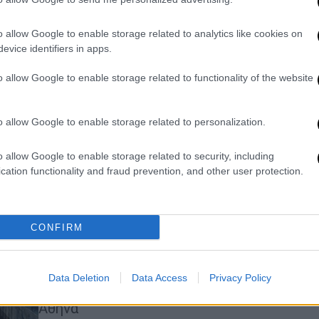
απολογηθούν την Τετάρτη πήραν
τρεις κατηγορούμενοι
o allow Google to enable storage related to analytics like cookies on
evice identifiers in apps.
Στην ανακρίτρια οδηγήθηκαν οι
κατηγορούμενοι για το κύκλωμα
o allow Google to enable storage related to functionality of the website
ναρκωτικών όπου εμπλέκονται ιερείς
o allow Google to enable storage related to personalization.
Ελλάδα
|
09.11.2025 19:02
o allow Google to enable storage related to security, including
cation functionality and fraud prevention, and other user protection.
Αυτός είναι ο ναός που ήταν η
«καβάτζα» του κυκλώματος
ναρκωτικών με τους
CONFIRM
παλαιοημερολογίτες
Σήμερα οι πιστοί βρήκαν κλειστό
έναν ναό Παλαιοημερολογιτών στην
Data Deletion
Data Access
Privacy Policy
περιοχή των Τριών Γεφυρών στην
Αθήνα