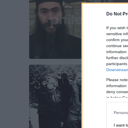
Do Not Pr
If you wish 
sensitive in
confirm you
continue se
information 
further disc
participants
Downstream 
Please note
information 
deny consent
in below Go
Persona
I want t