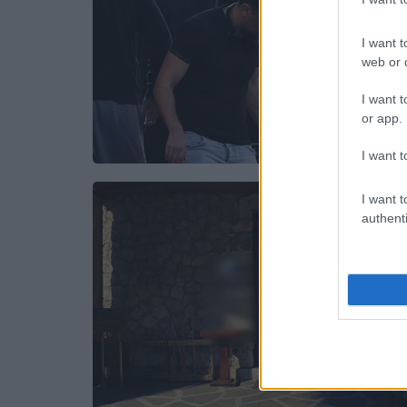
I want t
web or d
I want t
or app.
I want t
I want t
authenti