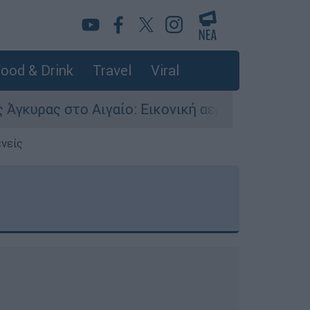
ood & Drink
Travel
Viral
γαίο: Εικονική αερομαχία ανάμεσα σε ελληνικά 
ενείς