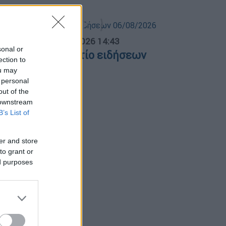
σημεριανό...
|
06.08.2026 14:43
sonal or
εσημεριανό δελτίο ειδήσεων
ection to
6/08/2026
ou may
 personal
out of the
 downstream
B’s List of
er and store
to grant or
ed purposes