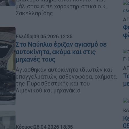
μάλιστα» είπε χαρακτηριστικά ο κ.
Σακελλαρίδης
ΑΠ
Φ
φ
Ελλάδα
|
09.05.2026 12:35
Στο Ναύπλιο έριξαν αγιασμό σε
αυτοκίνητα, ακόμα και στις
μηχανές τους
ΑΠ
Αγιάσθηκαν αυτοκίνητα ιδιωτών και
Τ
επαγγελματιών, ασθενοφόρα, οχήματα
της Πυροσβεστικής και του
μ
Λιμενικού και μηχανάκια
Κε
Κ
0
Κόσμος
|
26.04.2026 18:35