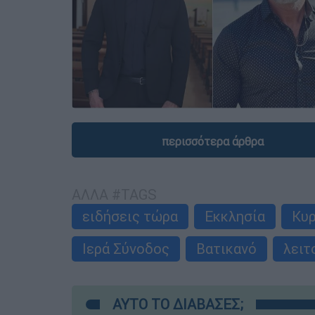
περισσότερα άρθρα
ΑΛΛΑ #TAGS
ειδήσεις τώρα
Εκκλησία
Κυ
Ιερά Σύνοδος
Βατικανό
λειτ
ΑΥΤΟ ΤΟ ΔΙΑΒΑΣΕΣ;