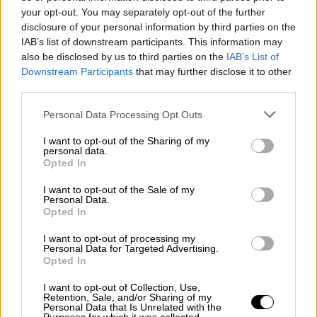
Κουέιντ έχει παντρευτεί τρεις φορές
your opt-out. You may separately opt-out of the further
disclosure of your personal information by third parties on the
ΑΛΛΑ #TAGS
IAB’s list of downstream participants. This information may
also be disclosed by us to third parties on the
IAB’s List of
ηθοποιός
θρησκεία
κοκαΐνη
Downstream Participants
that may further disclose it to other
third parties.
θρίλερ
πίστη
ειδήσεις τώρα
Please note that this website/app uses one or more Google
Personal Data Processing Opt Outs
services and may gather and store information including but
ναρκωτικά
not limited to your visit or usage behaviour. You may click to
I want to opt-out of the Sharing of my
personal data.
grant or deny consent to Google and its third-party tags to
Opted In
use your data for below specified purposes in below Google
consent section.
I want to opt-out of the Sale of my
Personal Data.
Opted In
I want to opt-out of processing my
Personal Data for Targeted Advertising.
Opted In
I want to opt-out of Collection, Use,
Retention, Sale, and/or Sharing of my
Personal Data that Is Unrelated with the