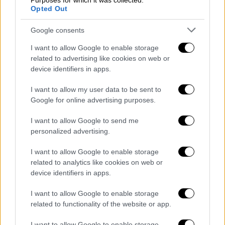
Purposes for which it was collected.
Opted Out
Google consents
I want to allow Google to enable storage
related to advertising like cookies on web or
POPULAR VIDEOS
device identifiers in apps.
I want to allow my user data to be sent to
Google for online advertising purposes.
Μεσημεριανό...
|
09.08.2026 14:15
Μεσημεριανό δελτίο ειδήσεων
I want to allow Google to send me
09/08/2026
personalized advertising.
I want to allow Google to enable storage
related to analytics like cookies on web or
device identifiers in apps.
ΑΠΟΣΠΑΣΜΑΤΑ...
|
09.08.2026 14:09
I want to allow Google to enable storage
Εξονυχιστικοί έλεγχοι Ιταλών
related to functionality of the website or app.
ταξιδιωτών από τους Ισπανούς
I want to allow Google to enable storage