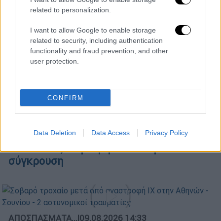
related to personalization.
I want to allow Google to enable storage
ΑΠΟΣΠΑΣΜΑΤΑ...
|
09.08.2026 14:03
related to security, including authentication
Αυξημένος κίνδυνος για πυρκαγιές σε 6
functionality and fraud prevention, and other
user protection.
περιφέρειες
CONFIRM
ΑΠΟΣΠΑΣΜΑΤΑ...
|
09.08.2026 13:55
Data Deletion
Data Access
Privacy Policy
Στο αρχείο η δικογραφία για τις
υποκλοπές - Σφοδρή πολιτική
σύγκρουση
ΑΠΟΣΠΑΣΜΑΤΑ...
|
09.08.2026 14:33