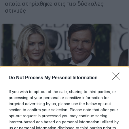
οποία στηρίχθηκε στις πιο δύσκολες
στιγμές
Do Not Process My Personal Information
If you wish to opt-out of the sale, sharing to third parties, or
processing of your personal or sensitive information for
Lifestyle
|
05.11.2019 12:04
targeted advertising by us, please use the below opt-out
Ντένις Κουέιντ: Έτοιμος για τέταρτο
section to confirm your selection. Please note that after your
opt-out request is processed you may continue seeing
γάμο, με 26χρονη φοιτήτρια (pic)
interest-based ads based on personal information utilized by
Ο διάσημος ηθοποιός του Χόλιγουντ Ντένις
us or personal information disclosed to third parties prior to