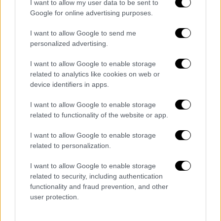
I want to allow my user data to be sent to
Google for online advertising purposes.
I want to allow Google to send me
personalized advertising.
I want to allow Google to enable storage
POPULAR VIDEOS
related to analytics like cookies on web or
device identifiers in apps.
Κεντρικό...
|
07.08.2026 19:53
I want to allow Google to enable storage
Κεντρικό δελτίο ειδήσεων 07/08/2026
related to functionality of the website or app.
I want to allow Google to enable storage
related to personalization.
I want to allow Google to enable storage
ΑΠΟΣΠΑΣΜΑΤΑ...
|
07.08.2026 19:06
related to security, including authentication
Φωτιά στο Στεφάνι Κορινθίας – Μήνυμα
functionality and fraud prevention, and other
user protection.
112 για ετοιμότητα