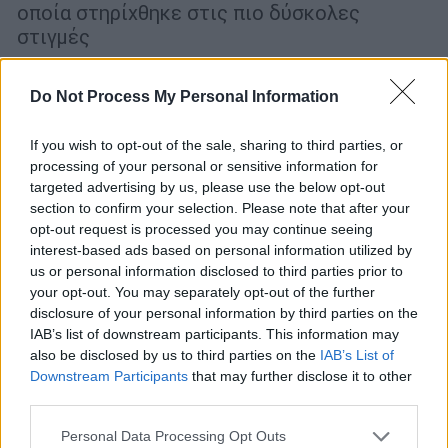
οποία στηρίχθηκε στις πιο δύσκολες
στιγμές
Do Not Process My Personal Information
If you wish to opt-out of the sale, sharing to third parties, or
processing of your personal or sensitive information for
targeted advertising by us, please use the below opt-out
section to confirm your selection. Please note that after your
opt-out request is processed you may continue seeing
interest-based ads based on personal information utilized by
us or personal information disclosed to third parties prior to
your opt-out. You may separately opt-out of the further
disclosure of your personal information by third parties on the
IAB’s list of downstream participants. This information may
Lifestyle
|
05.11.2019 12:04
also be disclosed by us to third parties on the
IAB’s List of
Downstream Participants
that may further disclose it to other
Ντένις Κουέιντ: Έτοιμος για τέταρτο
third parties.
γάμο, με 26χρονη φοιτήτρια (pic)
Please note that this website/app uses one or more Google
Personal Data Processing Opt Outs
Ο διάσημος ηθοποιός του Χόλιγουντ Ντένις