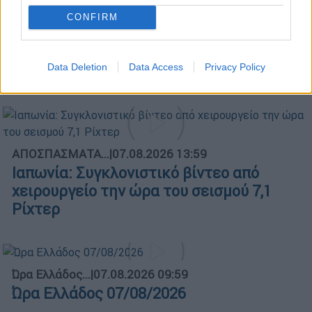
CONFIRM
Μεσημεριανό...
|
07.08.2026 14:06
Μεσημεριανό δελτίο ειδήσεων
Data Deletion
Data Access
Privacy Policy
07/08/2026
ΑΠΟΣΠΑΣΜΑΤΑ...
|
07.08.2026 13:59
Ιαπωνία: Συγκλονιστικό βίντεο από
χειρουργείο την ώρα του σεισμού 7,1
Ρίχτερ
Ώρα Ελλάδος...
|
07.08.2026 09:59
Ώρα Ελλάδος 07/08/2026