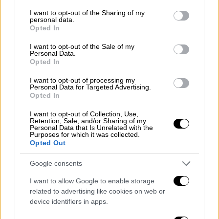
services and may gather and store information including but
Κουέιντ έχει παντρευτεί τρεις φορές
not limited to your visit or usage behaviour. You may click to
I want to opt-out of the Sharing of my
personal data.
grant or deny consent to Google and its third-party tags to
Opted In
ΑΛΛΑ #TAGS
use your data for below specified purposes in below Google
consent section.
ηθοποιός
θρησκεία
κοκαΐνη
I want to opt-out of the Sale of my
Personal Data.
Opted In
θρίλερ
πίστη
ειδήσεις τώρα
I want to opt-out of processing my
Personal Data for Targeted Advertising.
ναρκωτικά
Opted In
I want to opt-out of Collection, Use,
Retention, Sale, and/or Sharing of my
Personal Data that Is Unrelated with the
Purposes for which it was collected.
Opted Out
Google consents
I want to allow Google to enable storage
related to advertising like cookies on web or
device identifiers in apps.